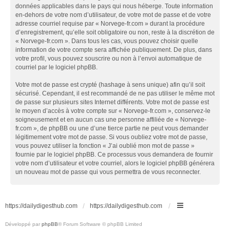
données applicables dans le pays qui nous héberge. Toute information
en-dehors de votre nom d’utilisateur, de votre mot de passe et de votre
adresse courriel requise par « Norvege-fr.com » durant la procédure
d’enregistrement, qu’elle soit obligatoire ou non, reste à la discrétion de
« Norvege-fr.com ». Dans tous les cas, vous pouvez choisir quelle
information de votre compte sera affichée publiquement. De plus, dans
votre profil, vous pouvez souscrire ou non à l’envoi automatique de
courriel par le logiciel phpBB.
Votre mot de passe est crypté (hashage à sens unique) afin qu’il soit
sécurisé. Cependant, il est recommandé de ne pas utiliser le même mot
de passe sur plusieurs sites Internet différents. Votre mot de passe est
le moyen d’accès à votre compte sur « Norvege-fr.com », conservez-le
soigneusement et en aucun cas une personne affiliée de « Norvege-
fr.com », de phpBB ou une d’une tierce partie ne peut vous demander
légitimement votre mot de passe. Si vous oubliez votre mot de passe,
vous pouvez utiliser la fonction « J’ai oublié mon mot de passe »
fournie par le logiciel phpBB. Ce processus vous demandera de fournir
votre nom d’utilisateur et votre courriel, alors le logiciel phpBB générera
un nouveau mot de passe qui vous permettra de vous reconnecter.
https://dailydigesthub.com
https://dailydigesthub.com
Développé par
phpBB
® Forum Software © phpBB Limited