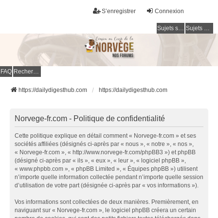
S’enregistrer
Connexion
Sujets sans réponse
Sujets actifs
FAQ
Rechercher
https://dailydigesthub.com
https://dailydigesthub.com
Norvege-fr.com - Politique de confidentialité
Cette politique explique en détail comment « Norvege-fr.com » et ses
sociétés affiliées (désignés ci-après par « nous », « notre », « nos »,
« Norvege-fr.com », « http://www.norvege-fr.com/phpBB3 ») et phpBB
(désigné ci-après par « ils », « eux », « leur », « logiciel phpBB »,
« www.phpbb.com », « phpBB Limited », « Équipes phpBB ») utilisent
n’importe quelle information collectée pendant n’importe quelle session
d’utilisation de votre part (désignée ci-après par « vos informations »).
Vos informations sont collectées de deux manières. Premièrement, en
naviguant sur « Norvege-fr.com », le logiciel phpBB créera un certain