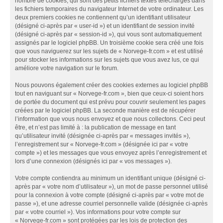
nombre de cookies, qui sont des petits fichiers textes téléchargés dans
les fichiers temporaires du navigateur Internet de votre ordinateur. Les
deux premiers cookies ne contiennent qu’un identifiant utilisateur
(désigné ci-après par « user-id ») et un identifiant de session invité
(désigné ci-après par « session-id »), qui vous sont automatiquement
assignés par le logiciel phpBB. Un troisième cookie sera créé une fois
que vous naviguerez sur les sujets de « Norvege-fr.com » et est utilisé
pour stocker les informations sur les sujets que vous avez lus, ce qui
améliore votre navigation sur le forum.
Nous pouvons également créer des cookies externes au logiciel phpBB
tout en naviguant sur « Norvege-fr.com », bien que ceux-ci soient hors
de portée du document qui est prévu pour couvrir seulement les pages
créées par le logiciel phpBB. La seconde manière est de récupérer
l’information que vous nous envoyez et que nous collectons. Ceci peut
être, et n’est pas limité à : la publication de message en tant
qu’utilisateur invité (désignée ci-après par « messages invités »),
l’enregistrement sur « Norvege-fr.com » (désignée ici par « votre
compte ») et les messages que vous envoyez après l’enregistrement et
lors d’une connexion (désignés ici par « vos messages »).
Votre compte contiendra au minimum un identifiant unique (désigné ci-
après par « votre nom d’utilisateur »), un mot de passe personnel utilisé
pour la connexion à votre compte (désigné ci-après par « votre mot de
passe »), et une adresse courriel personnelle valide (désignée ci-après
par « votre courriel »). Vos informations pour votre compte sur
« Norvege-fr.com » sont protégées par les lois de protection des