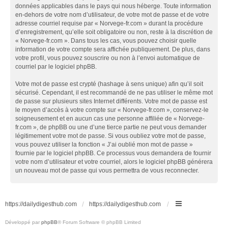
données applicables dans le pays qui nous héberge. Toute information
en-dehors de votre nom d’utilisateur, de votre mot de passe et de votre
adresse courriel requise par « Norvege-fr.com » durant la procédure
d’enregistrement, qu’elle soit obligatoire ou non, reste à la discrétion de
« Norvege-fr.com ». Dans tous les cas, vous pouvez choisir quelle
information de votre compte sera affichée publiquement. De plus, dans
votre profil, vous pouvez souscrire ou non à l’envoi automatique de
courriel par le logiciel phpBB.
Votre mot de passe est crypté (hashage à sens unique) afin qu’il soit
sécurisé. Cependant, il est recommandé de ne pas utiliser le même mot
de passe sur plusieurs sites Internet différents. Votre mot de passe est
le moyen d’accès à votre compte sur « Norvege-fr.com », conservez-le
soigneusement et en aucun cas une personne affiliée de « Norvege-
fr.com », de phpBB ou une d’une tierce partie ne peut vous demander
légitimement votre mot de passe. Si vous oubliez votre mot de passe,
vous pouvez utiliser la fonction « J’ai oublié mon mot de passe »
fournie par le logiciel phpBB. Ce processus vous demandera de fournir
votre nom d’utilisateur et votre courriel, alors le logiciel phpBB générera
un nouveau mot de passe qui vous permettra de vous reconnecter.
https://dailydigesthub.com
https://dailydigesthub.com
Développé par
phpBB
® Forum Software © phpBB Limited