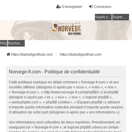
S’enregistrer
Connexion
Sujets sans réponse
Sujets actifs
FAQ
Rechercher
https://dailydigesthub.com
https://dailydigesthub.com
Norvege-fr.com - Politique de confidentialité
Cette politique explique en détail comment « Norvege-fr.com » et ses
sociétés affiliées (désignés ci-après par « nous », « notre », « nos »,
« Norvege-fr.com », « http://www.norvege-fr.com/phpBB3 ») et phpBB
(désigné ci-après par « ils », « eux », « leur », « logiciel phpBB »,
« www.phpbb.com », « phpBB Limited », « Équipes phpBB ») utilisent
n’importe quelle information collectée pendant n’importe quelle session
d’utilisation de votre part (désignée ci-après par « vos informations »).
Vos informations sont collectées de deux manières. Premièrement, en
naviguant sur « Norvege-fr.com », le logiciel phpBB créera un certain