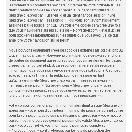
nombre de cookies, qui sont des petits fichiers textes téléchargés dans
les fichiers temporaires du navigateur Internet de votre ordinateur. Les
deux premiers cookies ne contiennent qu’un identifiant utilisateur
(désigné ci-après par « user-id ») et un identifiant de session invité
(désigné ci-après par « session-id »), qui vous sont automatiquement
assignés par le logiciel phpBB. Un troisième cookie sera créé une fois
que vous naviguerez sur les sujets de « Norvege-fr.com » et est utilisé
pour stocker les informations sur les sujets que vous avez lus, ce qui
améliore votre navigation sur le forum.
Nous pouvons également créer des cookies externes au logiciel phpBB
tout en naviguant sur « Norvege-fr.com », bien que ceux-ci soient hors
de portée du document qui est prévu pour couvrir seulement les pages
créées par le logiciel phpBB. La seconde manière est de récupérer
l’information que vous nous envoyez et que nous collectons. Ceci peut
être, et n’est pas limité à : la publication de message en tant
qu’utilisateur invité (désignée ci-après par « messages invités »),
l’enregistrement sur « Norvege-fr.com » (désignée ici par « votre
compte ») et les messages que vous envoyez après l’enregistrement et
lors d’une connexion (désignés ici par « vos messages »).
Votre compte contiendra au minimum un identifiant unique (désigné ci-
après par « votre nom d’utilisateur »), un mot de passe personnel utilisé
pour la connexion à votre compte (désigné ci-après par « votre mot de
passe »), et une adresse courriel personnelle valide (désignée ci-après
par « votre courriel »). Vos informations pour votre compte sur
« Norvege-fr.com » sont protégées par les lois de protection des