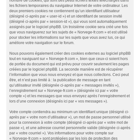
nombre de cookies, qui sont des petits fichiers textes téléchargés dans
les fichiers temporaires du navigateur Internet de votre ordinateur. Les
deux premiers cookies ne contiennent qu’un identifiant utilisateur
(désigné ci-après par « user-id ») et un identifiant de session invité
(désigné ci-après par « session-id »), qui vous sont automatiquement
assignés par le logiciel phpBB. Un troisième cookie sera créé une fois
que vous naviguerez sur les sujets de « Norvege-fr.com » et est utilisé
pour stocker les informations sur les sujets que vous avez lus, ce qui
améliore votre navigation sur le forum.
Nous pouvons également créer des cookies externes au logiciel phpBB
tout en naviguant sur « Norvege-fr.com », bien que ceux-ci soient hors
de portée du document qui est prévu pour couvrir seulement les pages
créées par le logiciel phpBB. La seconde manière est de récupérer
l’information que vous nous envoyez et que nous collectons. Ceci peut
être, et n’est pas limité à : la publication de message en tant
qu’utilisateur invité (désignée ci-après par « messages invités »),
l’enregistrement sur « Norvege-fr.com » (désignée ici par « votre
compte ») et les messages que vous envoyez après l’enregistrement et
lors d’une connexion (désignés ici par « vos messages »).
Votre compte contiendra au minimum un identifiant unique (désigné ci-
après par « votre nom d’utilisateur »), un mot de passe personnel utilisé
pour la connexion à votre compte (désigné ci-après par « votre mot de
passe »), et une adresse courriel personnelle valide (désignée ci-après
par « votre courriel »). Vos informations pour votre compte sur
« Norvege-fr.com » sont protégées par les lois de protection des