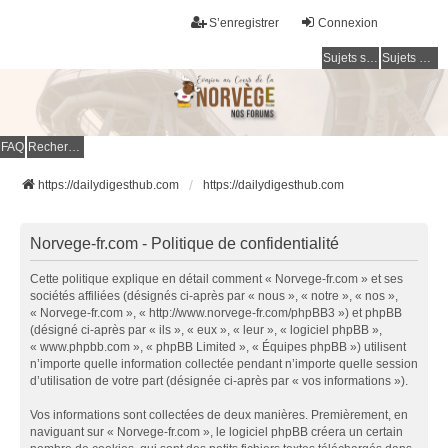
S’enregistrer
Connexion
Sujets sans réponse
Sujets actifs
FAQ
Rechercher
https://dailydigesthub.com
https://dailydigesthub.com
Norvege-fr.com - Politique de confidentialité
Cette politique explique en détail comment « Norvege-fr.com » et ses
sociétés affiliées (désignés ci-après par « nous », « notre », « nos »,
« Norvege-fr.com », « http://www.norvege-fr.com/phpBB3 ») et phpBB
(désigné ci-après par « ils », « eux », « leur », « logiciel phpBB »,
« www.phpbb.com », « phpBB Limited », « Équipes phpBB ») utilisent
n’importe quelle information collectée pendant n’importe quelle session
d’utilisation de votre part (désignée ci-après par « vos informations »).
Vos informations sont collectées de deux manières. Premièrement, en
naviguant sur « Norvege-fr.com », le logiciel phpBB créera un certain