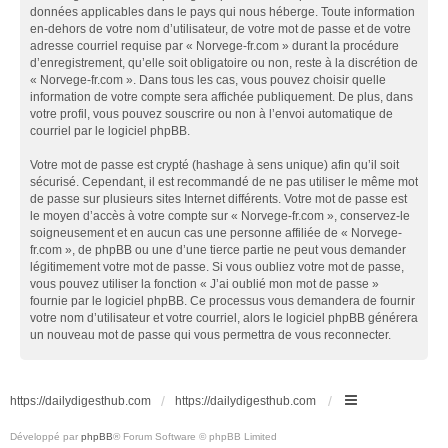
données applicables dans le pays qui nous héberge. Toute information
en-dehors de votre nom d’utilisateur, de votre mot de passe et de votre
adresse courriel requise par « Norvege-fr.com » durant la procédure
d’enregistrement, qu’elle soit obligatoire ou non, reste à la discrétion de
« Norvege-fr.com ». Dans tous les cas, vous pouvez choisir quelle
information de votre compte sera affichée publiquement. De plus, dans
votre profil, vous pouvez souscrire ou non à l’envoi automatique de
courriel par le logiciel phpBB.
Votre mot de passe est crypté (hashage à sens unique) afin qu’il soit
sécurisé. Cependant, il est recommandé de ne pas utiliser le même mot
de passe sur plusieurs sites Internet différents. Votre mot de passe est
le moyen d’accès à votre compte sur « Norvege-fr.com », conservez-le
soigneusement et en aucun cas une personne affiliée de « Norvege-
fr.com », de phpBB ou une d’une tierce partie ne peut vous demander
légitimement votre mot de passe. Si vous oubliez votre mot de passe,
vous pouvez utiliser la fonction « J’ai oublié mon mot de passe »
fournie par le logiciel phpBB. Ce processus vous demandera de fournir
votre nom d’utilisateur et votre courriel, alors le logiciel phpBB générera
un nouveau mot de passe qui vous permettra de vous reconnecter.
https://dailydigesthub.com
https://dailydigesthub.com
Développé par
phpBB
® Forum Software © phpBB Limited