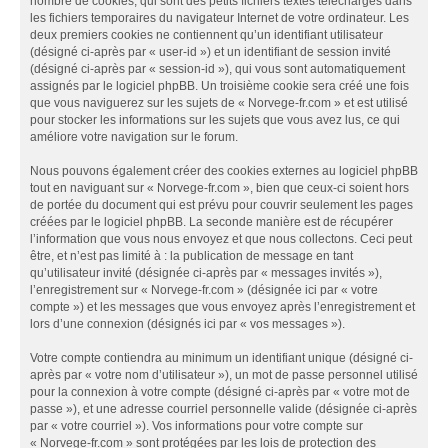
nombre de cookies, qui sont des petits fichiers textes téléchargés dans
les fichiers temporaires du navigateur Internet de votre ordinateur. Les
deux premiers cookies ne contiennent qu’un identifiant utilisateur
(désigné ci-après par « user-id ») et un identifiant de session invité
(désigné ci-après par « session-id »), qui vous sont automatiquement
assignés par le logiciel phpBB. Un troisième cookie sera créé une fois
que vous naviguerez sur les sujets de « Norvege-fr.com » et est utilisé
pour stocker les informations sur les sujets que vous avez lus, ce qui
améliore votre navigation sur le forum.
Nous pouvons également créer des cookies externes au logiciel phpBB
tout en naviguant sur « Norvege-fr.com », bien que ceux-ci soient hors
de portée du document qui est prévu pour couvrir seulement les pages
créées par le logiciel phpBB. La seconde manière est de récupérer
l’information que vous nous envoyez et que nous collectons. Ceci peut
être, et n’est pas limité à : la publication de message en tant
qu’utilisateur invité (désignée ci-après par « messages invités »),
l’enregistrement sur « Norvege-fr.com » (désignée ici par « votre
compte ») et les messages que vous envoyez après l’enregistrement et
lors d’une connexion (désignés ici par « vos messages »).
Votre compte contiendra au minimum un identifiant unique (désigné ci-
après par « votre nom d’utilisateur »), un mot de passe personnel utilisé
pour la connexion à votre compte (désigné ci-après par « votre mot de
passe »), et une adresse courriel personnelle valide (désignée ci-après
par « votre courriel »). Vos informations pour votre compte sur
« Norvege-fr.com » sont protégées par les lois de protection des