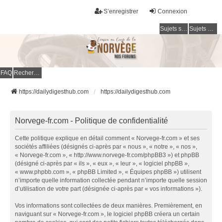
S’enregistrer
Connexion
Sujets sans réponse
Sujets actifs
FAQ
Rechercher
https://dailydigesthub.com
https://dailydigesthub.com
Norvege-fr.com - Politique de confidentialité
Cette politique explique en détail comment « Norvege-fr.com » et ses
sociétés affiliées (désignés ci-après par « nous », « notre », « nos »,
« Norvege-fr.com », « http://www.norvege-fr.com/phpBB3 ») et phpBB
(désigné ci-après par « ils », « eux », « leur », « logiciel phpBB »,
« www.phpbb.com », « phpBB Limited », « Équipes phpBB ») utilisent
n’importe quelle information collectée pendant n’importe quelle session
d’utilisation de votre part (désignée ci-après par « vos informations »).
Vos informations sont collectées de deux manières. Premièrement, en
naviguant sur « Norvege-fr.com », le logiciel phpBB créera un certain