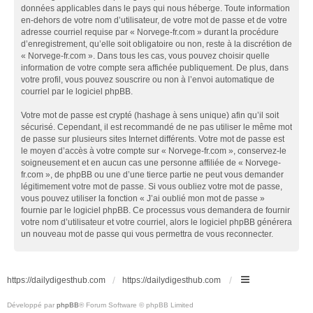
données applicables dans le pays qui nous héberge. Toute information
en-dehors de votre nom d’utilisateur, de votre mot de passe et de votre
adresse courriel requise par « Norvege-fr.com » durant la procédure
d’enregistrement, qu’elle soit obligatoire ou non, reste à la discrétion de
« Norvege-fr.com ». Dans tous les cas, vous pouvez choisir quelle
information de votre compte sera affichée publiquement. De plus, dans
votre profil, vous pouvez souscrire ou non à l’envoi automatique de
courriel par le logiciel phpBB.
Votre mot de passe est crypté (hashage à sens unique) afin qu’il soit
sécurisé. Cependant, il est recommandé de ne pas utiliser le même mot
de passe sur plusieurs sites Internet différents. Votre mot de passe est
le moyen d’accès à votre compte sur « Norvege-fr.com », conservez-le
soigneusement et en aucun cas une personne affiliée de « Norvege-
fr.com », de phpBB ou une d’une tierce partie ne peut vous demander
légitimement votre mot de passe. Si vous oubliez votre mot de passe,
vous pouvez utiliser la fonction « J’ai oublié mon mot de passe »
fournie par le logiciel phpBB. Ce processus vous demandera de fournir
votre nom d’utilisateur et votre courriel, alors le logiciel phpBB générera
un nouveau mot de passe qui vous permettra de vous reconnecter.
https://dailydigesthub.com
https://dailydigesthub.com
Développé par
phpBB
® Forum Software © phpBB Limited