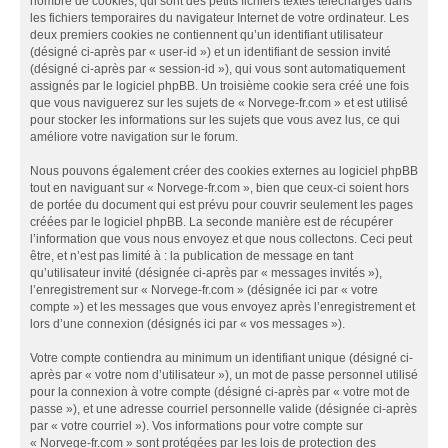
nombre de cookies, qui sont des petits fichiers textes téléchargés dans
les fichiers temporaires du navigateur Internet de votre ordinateur. Les
deux premiers cookies ne contiennent qu’un identifiant utilisateur
(désigné ci-après par « user-id ») et un identifiant de session invité
(désigné ci-après par « session-id »), qui vous sont automatiquement
assignés par le logiciel phpBB. Un troisième cookie sera créé une fois
que vous naviguerez sur les sujets de « Norvege-fr.com » et est utilisé
pour stocker les informations sur les sujets que vous avez lus, ce qui
améliore votre navigation sur le forum.
Nous pouvons également créer des cookies externes au logiciel phpBB
tout en naviguant sur « Norvege-fr.com », bien que ceux-ci soient hors
de portée du document qui est prévu pour couvrir seulement les pages
créées par le logiciel phpBB. La seconde manière est de récupérer
l’information que vous nous envoyez et que nous collectons. Ceci peut
être, et n’est pas limité à : la publication de message en tant
qu’utilisateur invité (désignée ci-après par « messages invités »),
l’enregistrement sur « Norvege-fr.com » (désignée ici par « votre
compte ») et les messages que vous envoyez après l’enregistrement et
lors d’une connexion (désignés ici par « vos messages »).
Votre compte contiendra au minimum un identifiant unique (désigné ci-
après par « votre nom d’utilisateur »), un mot de passe personnel utilisé
pour la connexion à votre compte (désigné ci-après par « votre mot de
passe »), et une adresse courriel personnelle valide (désignée ci-après
par « votre courriel »). Vos informations pour votre compte sur
« Norvege-fr.com » sont protégées par les lois de protection des