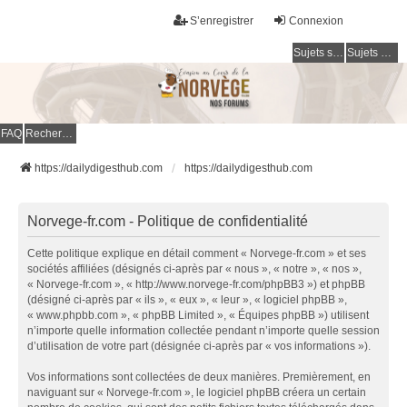
S’enregistrer
Connexion
Sujets sans réponse
Sujets actifs
FAQ
Rechercher
https://dailydigesthub.com
https://dailydigesthub.com
Norvege-fr.com - Politique de confidentialité
Cette politique explique en détail comment « Norvege-fr.com » et ses
sociétés affiliées (désignés ci-après par « nous », « notre », « nos »,
« Norvege-fr.com », « http://www.norvege-fr.com/phpBB3 ») et phpBB
(désigné ci-après par « ils », « eux », « leur », « logiciel phpBB »,
« www.phpbb.com », « phpBB Limited », « Équipes phpBB ») utilisent
n’importe quelle information collectée pendant n’importe quelle session
d’utilisation de votre part (désignée ci-après par « vos informations »).
Vos informations sont collectées de deux manières. Premièrement, en
naviguant sur « Norvege-fr.com », le logiciel phpBB créera un certain