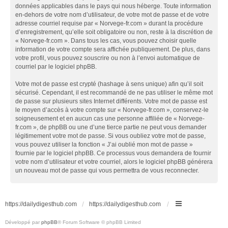
données applicables dans le pays qui nous héberge. Toute information
en-dehors de votre nom d’utilisateur, de votre mot de passe et de votre
adresse courriel requise par « Norvege-fr.com » durant la procédure
d’enregistrement, qu’elle soit obligatoire ou non, reste à la discrétion de
« Norvege-fr.com ». Dans tous les cas, vous pouvez choisir quelle
information de votre compte sera affichée publiquement. De plus, dans
votre profil, vous pouvez souscrire ou non à l’envoi automatique de
courriel par le logiciel phpBB.
Votre mot de passe est crypté (hashage à sens unique) afin qu’il soit
sécurisé. Cependant, il est recommandé de ne pas utiliser le même mot
de passe sur plusieurs sites Internet différents. Votre mot de passe est
le moyen d’accès à votre compte sur « Norvege-fr.com », conservez-le
soigneusement et en aucun cas une personne affiliée de « Norvege-
fr.com », de phpBB ou une d’une tierce partie ne peut vous demander
légitimement votre mot de passe. Si vous oubliez votre mot de passe,
vous pouvez utiliser la fonction « J’ai oublié mon mot de passe »
fournie par le logiciel phpBB. Ce processus vous demandera de fournir
votre nom d’utilisateur et votre courriel, alors le logiciel phpBB générera
un nouveau mot de passe qui vous permettra de vous reconnecter.
https://dailydigesthub.com
https://dailydigesthub.com
Développé par
phpBB
® Forum Software © phpBB Limited