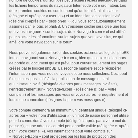
nombre de cookies, qui sont des petits fichiers textes téléchargés dans
les fichiers temporaires du navigateur Internet de votre ordinateur. Les
deux premiers cookies ne contiennent qu’un identifiant utilisateur
(désigné ci-après par « user-id ») et un identifiant de session invité
(désigné ci-après par « session-id »), qui vous sont automatiquement
assignés par le logiciel phpBB. Un troisième cookie sera créé une fois
que vous naviguerez sur les sujets de « Norvege-fr.com » et est utilisé
pour stocker les informations sur les sujets que vous avez lus, ce qui
améliore votre navigation sur le forum.
Nous pouvons également créer des cookies externes au logiciel phpBB
tout en naviguant sur « Norvege-fr.com », bien que ceux-ci soient hors
de portée du document qui est prévu pour couvrir seulement les pages
créées par le logiciel phpBB. La seconde manière est de récupérer
l’information que vous nous envoyez et que nous collectons. Ceci peut
être, et n’est pas limité à : la publication de message en tant
qu’utilisateur invité (désignée ci-après par « messages invités »),
l’enregistrement sur « Norvege-fr.com » (désignée ici par « votre
compte ») et les messages que vous envoyez après l’enregistrement et
lors d’une connexion (désignés ici par « vos messages »).
Votre compte contiendra au minimum un identifiant unique (désigné ci-
après par « votre nom d’utilisateur »), un mot de passe personnel utilisé
pour la connexion à votre compte (désigné ci-après par « votre mot de
passe »), et une adresse courriel personnelle valide (désignée ci-après
par « votre courriel »). Vos informations pour votre compte sur
« Norvege-fr.com » sont protégées par les lois de protection des