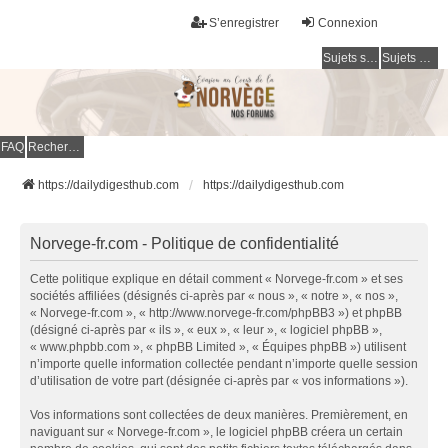
S’enregistrer
Connexion
Sujets sans réponse
Sujets actifs
FAQ
Rechercher
https://dailydigesthub.com
https://dailydigesthub.com
Norvege-fr.com - Politique de confidentialité
Cette politique explique en détail comment « Norvege-fr.com » et ses
sociétés affiliées (désignés ci-après par « nous », « notre », « nos »,
« Norvege-fr.com », « http://www.norvege-fr.com/phpBB3 ») et phpBB
(désigné ci-après par « ils », « eux », « leur », « logiciel phpBB »,
« www.phpbb.com », « phpBB Limited », « Équipes phpBB ») utilisent
n’importe quelle information collectée pendant n’importe quelle session
d’utilisation de votre part (désignée ci-après par « vos informations »).
Vos informations sont collectées de deux manières. Premièrement, en
naviguant sur « Norvege-fr.com », le logiciel phpBB créera un certain