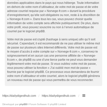
données applicables dans le pays qui nous héberge. Toute information
en-dehors de votre nom d’utilisateur, de votre mot de passe et de votre
adresse courriel requise par « Norvege-fr.com » durant la procédure
d’enregistrement, qu’elle soit obligatoire ou non, reste à la discrétion de
« Norvege-fr.com ». Dans tous les cas, vous pouvez choisir quelle
information de votre compte sera affichée publiquement. De plus, dans
votre profil, vous pouvez souscrire ou non à l’envoi automatique de
courriel par le logiciel phpBB.
Votre mot de passe est crypté (hashage à sens unique) afin qu’il soit
sécurisé. Cependant, il est recommandé de ne pas utiliser le même mot
de passe sur plusieurs sites Internet différents. Votre mot de passe est
le moyen d’accès à votre compte sur « Norvege-fr.com », conservez-le
soigneusement et en aucun cas une personne affiliée de « Norvege-
fr.com », de phpBB ou une d’une tierce partie ne peut vous demander
légitimement votre mot de passe. Si vous oubliez votre mot de passe,
vous pouvez utiliser la fonction « J’ai oublié mon mot de passe »
fournie par le logiciel phpBB. Ce processus vous demandera de fournir
votre nom d’utilisateur et votre courriel, alors le logiciel phpBB générera
un nouveau mot de passe qui vous permettra de vous reconnecter.
https://dailydigesthub.com
https://dailydigesthub.com
Développé par
phpBB
® Forum Software © phpBB Limited