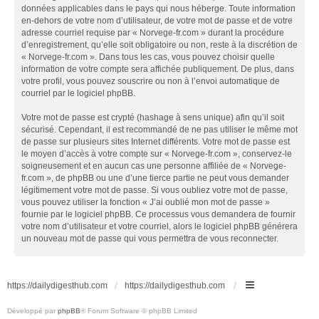
données applicables dans le pays qui nous héberge. Toute information
en-dehors de votre nom d’utilisateur, de votre mot de passe et de votre
adresse courriel requise par « Norvege-fr.com » durant la procédure
d’enregistrement, qu’elle soit obligatoire ou non, reste à la discrétion de
« Norvege-fr.com ». Dans tous les cas, vous pouvez choisir quelle
information de votre compte sera affichée publiquement. De plus, dans
votre profil, vous pouvez souscrire ou non à l’envoi automatique de
courriel par le logiciel phpBB.
Votre mot de passe est crypté (hashage à sens unique) afin qu’il soit
sécurisé. Cependant, il est recommandé de ne pas utiliser le même mot
de passe sur plusieurs sites Internet différents. Votre mot de passe est
le moyen d’accès à votre compte sur « Norvege-fr.com », conservez-le
soigneusement et en aucun cas une personne affiliée de « Norvege-
fr.com », de phpBB ou une d’une tierce partie ne peut vous demander
légitimement votre mot de passe. Si vous oubliez votre mot de passe,
vous pouvez utiliser la fonction « J’ai oublié mon mot de passe »
fournie par le logiciel phpBB. Ce processus vous demandera de fournir
votre nom d’utilisateur et votre courriel, alors le logiciel phpBB générera
un nouveau mot de passe qui vous permettra de vous reconnecter.
https://dailydigesthub.com
https://dailydigesthub.com
Développé par
phpBB
® Forum Software © phpBB Limited