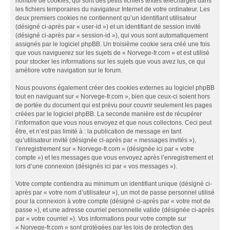
nombre de cookies, qui sont des petits fichiers textes téléchargés dans
les fichiers temporaires du navigateur Internet de votre ordinateur. Les
deux premiers cookies ne contiennent qu’un identifiant utilisateur
(désigné ci-après par « user-id ») et un identifiant de session invité
(désigné ci-après par « session-id »), qui vous sont automatiquement
assignés par le logiciel phpBB. Un troisième cookie sera créé une fois
que vous naviguerez sur les sujets de « Norvege-fr.com » et est utilisé
pour stocker les informations sur les sujets que vous avez lus, ce qui
améliore votre navigation sur le forum.
Nous pouvons également créer des cookies externes au logiciel phpBB
tout en naviguant sur « Norvege-fr.com », bien que ceux-ci soient hors
de portée du document qui est prévu pour couvrir seulement les pages
créées par le logiciel phpBB. La seconde manière est de récupérer
l’information que vous nous envoyez et que nous collectons. Ceci peut
être, et n’est pas limité à : la publication de message en tant
qu’utilisateur invité (désignée ci-après par « messages invités »),
l’enregistrement sur « Norvege-fr.com » (désignée ici par « votre
compte ») et les messages que vous envoyez après l’enregistrement et
lors d’une connexion (désignés ici par « vos messages »).
Votre compte contiendra au minimum un identifiant unique (désigné ci-
après par « votre nom d’utilisateur »), un mot de passe personnel utilisé
pour la connexion à votre compte (désigné ci-après par « votre mot de
passe »), et une adresse courriel personnelle valide (désignée ci-après
par « votre courriel »). Vos informations pour votre compte sur
« Norvege-fr.com » sont protégées par les lois de protection des