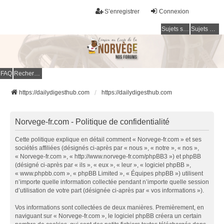
S’enregistrer
Connexion
Sujets sans réponse
Sujets actifs
FAQ
Rechercher
https://dailydigesthub.com
https://dailydigesthub.com
Norvege-fr.com - Politique de confidentialité
Cette politique explique en détail comment « Norvege-fr.com » et ses
sociétés affiliées (désignés ci-après par « nous », « notre », « nos »,
« Norvege-fr.com », « http://www.norvege-fr.com/phpBB3 ») et phpBB
(désigné ci-après par « ils », « eux », « leur », « logiciel phpBB »,
« www.phpbb.com », « phpBB Limited », « Équipes phpBB ») utilisent
n’importe quelle information collectée pendant n’importe quelle session
d’utilisation de votre part (désignée ci-après par « vos informations »).
Vos informations sont collectées de deux manières. Premièrement, en
naviguant sur « Norvege-fr.com », le logiciel phpBB créera un certain