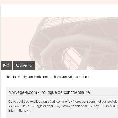
FAQ
Rechercher
https://dailydigesthub.com
https://dailydigesthub.com
Norvege-fr.com - Politique de confidentialité
Cette politique explique en détail comment « Norvege-fr.com » et ses sociétés
« eux », « leur », « logiciel phpBB », « www.phpbb.com », « phpBB Limited », 
informations »).