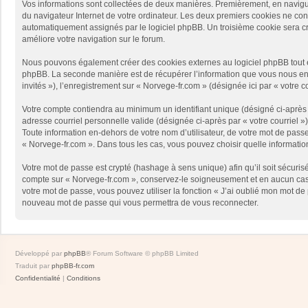
Vos informations sont collectées de deux manières. Premièrement, en naviguan
du navigateur Internet de votre ordinateur. Les deux premiers cookies ne contie
automatiquement assignés par le logiciel phpBB. Un troisième cookie sera créé
améliore votre navigation sur le forum.
Nous pouvons également créer des cookies externes au logiciel phpBB tout en
phpBB. La seconde manière est de récupérer l’information que vous nous envoy
invités »), l’enregistrement sur « Norvege-fr.com » (désignée ici par « votr
Votre compte contiendra au minimum un identifiant unique (désigné ci-après p
adresse courriel personnelle valide (désignée ci-après par « votre courriel 
Toute information en-dehors de votre nom d’utilisateur, de votre mot de passe 
« Norvege-fr.com ». Dans tous les cas, vous pouvez choisir quelle informatio
Votre mot de passe est crypté (hashage à sens unique) afin qu’il soit sécuris
compte sur « Norvege-fr.com », conservez-le soigneusement et en aucun cas 
votre mot de passe, vous pouvez utiliser la fonction « J’ai oublié mon mot de
nouveau mot de passe qui vous permettra de vous reconnecter.
Développé par
phpBB
® Forum Software © phpBB Limited
Traduit par
phpBB-fr.com
Confidentialité
|
Conditions