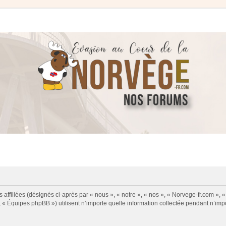
 affiliées (désignés ci-après par « nous », « notre », « nos », « Norvege-fr.com », 
« Équipes phpBB ») utilisent n’importe quelle information collectée pendant n’impor