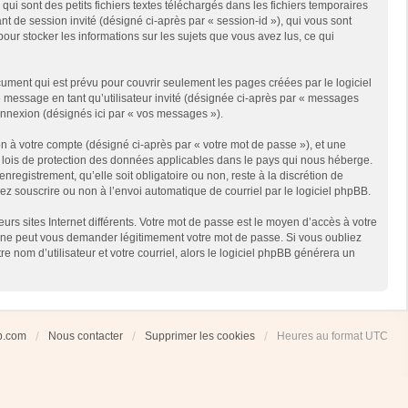
i sont des petits fichiers textes téléchargés dans les fichiers temporaires
ant de session invité (désigné ci-après par « session-id »), qui vous sont
our stocker les informations sur les sujets que vous avez lus, ce qui
ment qui est prévu pour couvrir seulement les pages créées par le logiciel
e message en tant qu’utilisateur invité (désignée ci-après par « messages
connexion (désignés ici par « vos messages »).
n à votre compte (désigné ci-après par « votre mot de passe »), et une
es lois de protection des données applicables dans le pays qui nous héberge.
registrement, qu’elle soit obligatoire ou non, reste à la discrétion de
ez souscrire ou non à l’envoi automatique de courriel par le logiciel phpBB.
rs sites Internet différents. Votre mot de passe est le moyen d’accès à votre
 ne peut vous demander légitimement votre mot de passe. Si vous oubliez
 nom d’utilisateur et votre courriel, alors le logiciel phpBB générera un
ub.com
Nous contacter
Supprimer les cookies
Heures au format
UTC