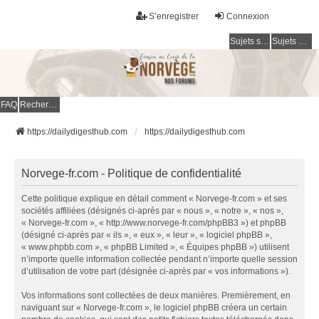
S’enregistrer
Connexion
Sujets sans réponse
Sujets actifs
FAQ
Rechercher
https://dailydigesthub.com
https://dailydigesthub.com
Norvege-fr.com - Politique de confidentialité
Cette politique explique en détail comment « Norvege-fr.com » et ses
sociétés affiliées (désignés ci-après par « nous », « notre », « nos »,
« Norvege-fr.com », « http://www.norvege-fr.com/phpBB3 ») et phpBB
(désigné ci-après par « ils », « eux », « leur », « logiciel phpBB »,
« www.phpbb.com », « phpBB Limited », « Équipes phpBB ») utilisent
n’importe quelle information collectée pendant n’importe quelle session
d’utilisation de votre part (désignée ci-après par « vos informations »).
Vos informations sont collectées de deux manières. Premièrement, en
naviguant sur « Norvege-fr.com », le logiciel phpBB créera un certain