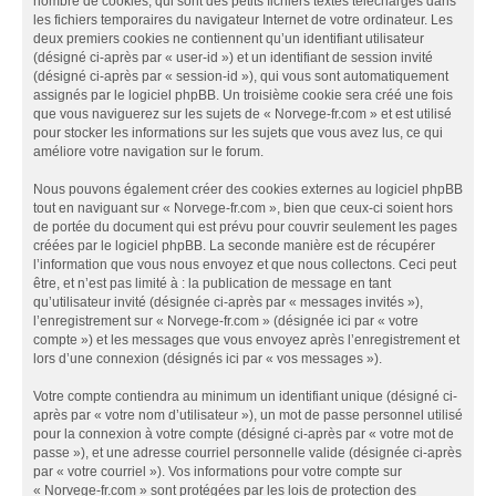
nombre de cookies, qui sont des petits fichiers textes téléchargés dans
les fichiers temporaires du navigateur Internet de votre ordinateur. Les
deux premiers cookies ne contiennent qu’un identifiant utilisateur
(désigné ci-après par « user-id ») et un identifiant de session invité
(désigné ci-après par « session-id »), qui vous sont automatiquement
assignés par le logiciel phpBB. Un troisième cookie sera créé une fois
que vous naviguerez sur les sujets de « Norvege-fr.com » et est utilisé
pour stocker les informations sur les sujets que vous avez lus, ce qui
améliore votre navigation sur le forum.
Nous pouvons également créer des cookies externes au logiciel phpBB
tout en naviguant sur « Norvege-fr.com », bien que ceux-ci soient hors
de portée du document qui est prévu pour couvrir seulement les pages
créées par le logiciel phpBB. La seconde manière est de récupérer
l’information que vous nous envoyez et que nous collectons. Ceci peut
être, et n’est pas limité à : la publication de message en tant
qu’utilisateur invité (désignée ci-après par « messages invités »),
l’enregistrement sur « Norvege-fr.com » (désignée ici par « votre
compte ») et les messages que vous envoyez après l’enregistrement et
lors d’une connexion (désignés ici par « vos messages »).
Votre compte contiendra au minimum un identifiant unique (désigné ci-
après par « votre nom d’utilisateur »), un mot de passe personnel utilisé
pour la connexion à votre compte (désigné ci-après par « votre mot de
passe »), et une adresse courriel personnelle valide (désignée ci-après
par « votre courriel »). Vos informations pour votre compte sur
« Norvege-fr.com » sont protégées par les lois de protection des