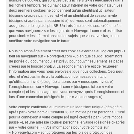
nombre de cookies, qui sont des petits fichiers textes téléchargés dans
les fichiers temporaires du navigateur Internet de votre ordinateur. Les
deux premiers cookies ne contiennent qu’un identifiant utilisateur
(désigné ci-après par « user-id ») et un identifiant de session invité
(désigné ci-après par « session-id »), qui vous sont automatiquement
assignés par le logiciel phpBB. Un troisième cookie sera créé une fois
que vous naviguerez sur les sujets de « Norvege-fr.com » et est utilisé
pour stocker les informations sur les sujets que vous avez lus, ce qui
améliore votre navigation sur le forum.
Nous pouvons également créer des cookies externes au logiciel phpBB
tout en naviguant sur « Norvege-fr.com », bien que ceux-ci soient hors
de portée du document qui est prévu pour couvrir seulement les pages
créées par le logiciel phpBB. La seconde manière est de récupérer
l’information que vous nous envoyez et que nous collectons. Ceci peut
être, et n’est pas limité à : la publication de message en tant
qu’utilisateur invité (désignée ci-après par « messages invités »),
l’enregistrement sur « Norvege-fr.com » (désignée ici par « votre
compte ») et les messages que vous envoyez après l’enregistrement et
lors d’une connexion (désignés ici par « vos messages »).
Votre compte contiendra au minimum un identifiant unique (désigné ci-
après par « votre nom d’utilisateur »), un mot de passe personnel utilisé
pour la connexion à votre compte (désigné ci-après par « votre mot de
passe »), et une adresse courriel personnelle valide (désignée ci-après
par « votre courriel »). Vos informations pour votre compte sur
« Norvege-fr.com » sont protégées par les lois de protection des