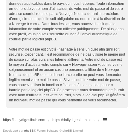
données applicables dans le pays qui nous héberge. Toute information
en-dehors de votre nom d’utilisateur, de votre mot de passe et de votre
adresse courriel requise par « Norvege-fr.com » durant la procédure
d’enregistrement, qu’elle soit obligatoire ou non, reste à la discrétion de
« Norvege-fr.com ». Dans tous les cas, vous pouvez choisir quelle
information de votre compte sera affichée publiquement. De plus, dans
votre profil, vous pouvez souscrire ou non à l’envoi automatique de
courriel par le logiciel phpBB.
Votre mot de passe est crypté (hashage à sens unique) afin qu’il soit
sécurisé. Cependant, il est recommandé de ne pas utiliser le même mot
de passe sur plusieurs sites Internet différents. Votre mot de passe est
le moyen d’accès à votre compte sur « Norvege-fr.com », conservez-le
soigneusement et en aucun cas une personne affiliée de « Norvege-
fr.com », de phpBB ou une d’une tierce partie ne peut vous demander
légitimement votre mot de passe. Si vous oubliez votre mot de passe,
vous pouvez utiliser la fonction « J’ai oublié mon mot de passe »
fournie par le logiciel phpBB. Ce processus vous demandera de fournir
votre nom d’utilisateur et votre courriel, alors le logiciel phpBB générera
un nouveau mot de passe qui vous permettra de vous reconnecter.
https://dailydigesthub.com
https://dailydigesthub.com
Développé par
phpBB
® Forum Software © phpBB Limited