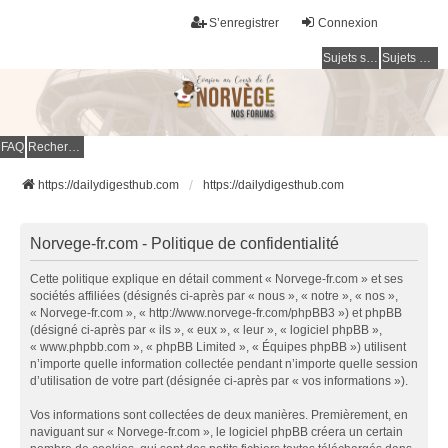
S’enregistrer
Connexion
Sujets sans réponse
Sujets actifs
FAQ
Rechercher
https://dailydigesthub.com
https://dailydigesthub.com
Norvege-fr.com - Politique de confidentialité
Cette politique explique en détail comment « Norvege-fr.com » et ses
sociétés affiliées (désignés ci-après par « nous », « notre », « nos »,
« Norvege-fr.com », « http://www.norvege-fr.com/phpBB3 ») et phpBB
(désigné ci-après par « ils », « eux », « leur », « logiciel phpBB »,
« www.phpbb.com », « phpBB Limited », « Équipes phpBB ») utilisent
n’importe quelle information collectée pendant n’importe quelle session
d’utilisation de votre part (désignée ci-après par « vos informations »).
Vos informations sont collectées de deux manières. Premièrement, en
naviguant sur « Norvege-fr.com », le logiciel phpBB créera un certain