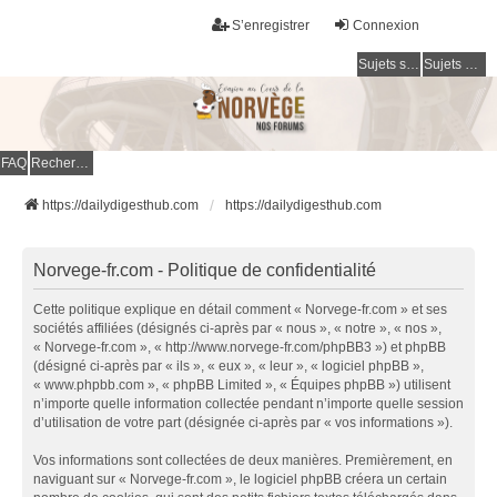
S’enregistrer
Connexion
Sujets sans réponse
Sujets actifs
FAQ
Rechercher
https://dailydigesthub.com
https://dailydigesthub.com
Norvege-fr.com - Politique de confidentialité
Cette politique explique en détail comment « Norvege-fr.com » et ses
sociétés affiliées (désignés ci-après par « nous », « notre », « nos »,
« Norvege-fr.com », « http://www.norvege-fr.com/phpBB3 ») et phpBB
(désigné ci-après par « ils », « eux », « leur », « logiciel phpBB »,
« www.phpbb.com », « phpBB Limited », « Équipes phpBB ») utilisent
n’importe quelle information collectée pendant n’importe quelle session
d’utilisation de votre part (désignée ci-après par « vos informations »).
Vos informations sont collectées de deux manières. Premièrement, en
naviguant sur « Norvege-fr.com », le logiciel phpBB créera un certain