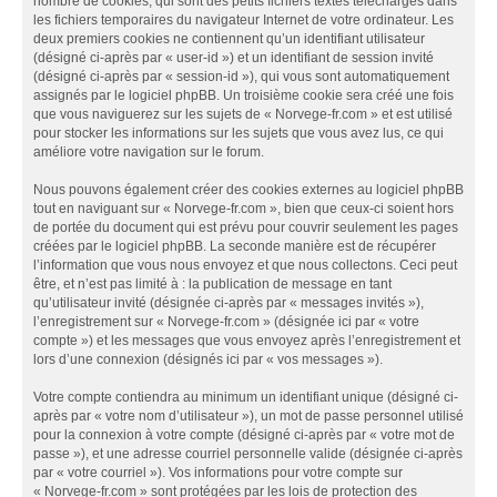
nombre de cookies, qui sont des petits fichiers textes téléchargés dans
les fichiers temporaires du navigateur Internet de votre ordinateur. Les
deux premiers cookies ne contiennent qu’un identifiant utilisateur
(désigné ci-après par « user-id ») et un identifiant de session invité
(désigné ci-après par « session-id »), qui vous sont automatiquement
assignés par le logiciel phpBB. Un troisième cookie sera créé une fois
que vous naviguerez sur les sujets de « Norvege-fr.com » et est utilisé
pour stocker les informations sur les sujets que vous avez lus, ce qui
améliore votre navigation sur le forum.
Nous pouvons également créer des cookies externes au logiciel phpBB
tout en naviguant sur « Norvege-fr.com », bien que ceux-ci soient hors
de portée du document qui est prévu pour couvrir seulement les pages
créées par le logiciel phpBB. La seconde manière est de récupérer
l’information que vous nous envoyez et que nous collectons. Ceci peut
être, et n’est pas limité à : la publication de message en tant
qu’utilisateur invité (désignée ci-après par « messages invités »),
l’enregistrement sur « Norvege-fr.com » (désignée ici par « votre
compte ») et les messages que vous envoyez après l’enregistrement et
lors d’une connexion (désignés ici par « vos messages »).
Votre compte contiendra au minimum un identifiant unique (désigné ci-
après par « votre nom d’utilisateur »), un mot de passe personnel utilisé
pour la connexion à votre compte (désigné ci-après par « votre mot de
passe »), et une adresse courriel personnelle valide (désignée ci-après
par « votre courriel »). Vos informations pour votre compte sur
« Norvege-fr.com » sont protégées par les lois de protection des