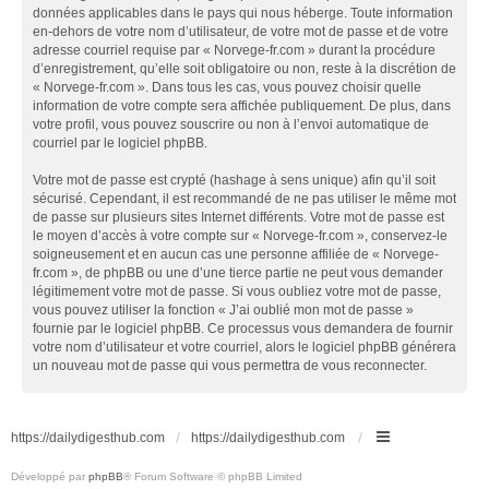
données applicables dans le pays qui nous héberge. Toute information
en-dehors de votre nom d’utilisateur, de votre mot de passe et de votre
adresse courriel requise par « Norvege-fr.com » durant la procédure
d’enregistrement, qu’elle soit obligatoire ou non, reste à la discrétion de
« Norvege-fr.com ». Dans tous les cas, vous pouvez choisir quelle
information de votre compte sera affichée publiquement. De plus, dans
votre profil, vous pouvez souscrire ou non à l’envoi automatique de
courriel par le logiciel phpBB.
Votre mot de passe est crypté (hashage à sens unique) afin qu’il soit
sécurisé. Cependant, il est recommandé de ne pas utiliser le même mot
de passe sur plusieurs sites Internet différents. Votre mot de passe est
le moyen d’accès à votre compte sur « Norvege-fr.com », conservez-le
soigneusement et en aucun cas une personne affiliée de « Norvege-
fr.com », de phpBB ou une d’une tierce partie ne peut vous demander
légitimement votre mot de passe. Si vous oubliez votre mot de passe,
vous pouvez utiliser la fonction « J’ai oublié mon mot de passe »
fournie par le logiciel phpBB. Ce processus vous demandera de fournir
votre nom d’utilisateur et votre courriel, alors le logiciel phpBB générera
un nouveau mot de passe qui vous permettra de vous reconnecter.
https://dailydigesthub.com
https://dailydigesthub.com
Développé par
phpBB
® Forum Software © phpBB Limited