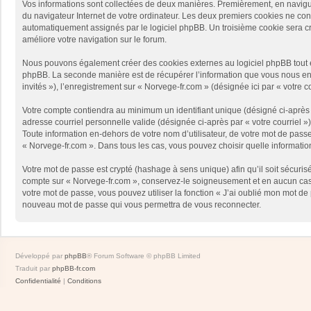
Vos informations sont collectées de deux manières. Premièrement, en naviguan
du navigateur Internet de votre ordinateur. Les deux premiers cookies ne contie
automatiquement assignés par le logiciel phpBB. Un troisième cookie sera créé
améliore votre navigation sur le forum.
Nous pouvons également créer des cookies externes au logiciel phpBB tout en
phpBB. La seconde manière est de récupérer l’information que vous nous envoy
invités »), l’enregistrement sur « Norvege-fr.com » (désignée ici par « votr
Votre compte contiendra au minimum un identifiant unique (désigné ci-après p
adresse courriel personnelle valide (désignée ci-après par « votre courriel 
Toute information en-dehors de votre nom d’utilisateur, de votre mot de passe 
« Norvege-fr.com ». Dans tous les cas, vous pouvez choisir quelle informatio
Votre mot de passe est crypté (hashage à sens unique) afin qu’il soit sécuris
compte sur « Norvege-fr.com », conservez-le soigneusement et en aucun cas 
votre mot de passe, vous pouvez utiliser la fonction « J’ai oublié mon mot de
nouveau mot de passe qui vous permettra de vous reconnecter.
Développé par
phpBB
® Forum Software © phpBB Limited
Traduit par
phpBB-fr.com
Confidentialité
|
Conditions