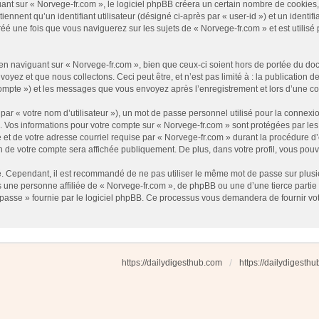
t sur « Norvege-fr.com », le logiciel phpBB créera un certain nombre de cookies, qu
nnent qu’un identifiant utilisateur (désigné ci-après par « user-id ») et un identifi
 une fois que vous naviguerez sur les sujets de « Norvege-fr.com » et est utilisé p
 naviguant sur « Norvege-fr.com », bien que ceux-ci soient hors de portée du docu
ez et que nous collectons. Ceci peut être, et n’est pas limité à : la publication d
e compte ») et les messages que vous envoyez après l’enregistrement et lors d’une 
ar « votre nom d’utilisateur »), un mot de passe personnel utilisé pour la connexio
»). Vos informations pour votre compte sur « Norvege-fr.com » sont protégées par l
et de votre adresse courriel requise par « Norvege-fr.com » durant la procédure d’en
n de votre compte sera affichée publiquement. De plus, dans votre profil, vous pouv
é. Cependant, il est recommandé de ne pas utiliser le même mot de passe sur plusieu
une personne affiliée de « Norvege-fr.com », de phpBB ou une d’une tierce partie
 passe » fournie par le logiciel phpBB. Ce processus vous demandera de fournir votre
https://dailydigesthub.com
https://dailydigesth