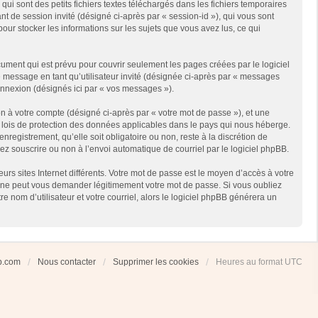
i sont des petits fichiers textes téléchargés dans les fichiers temporaires
ant de session invité (désigné ci-après par « session-id »), qui vous sont
our stocker les informations sur les sujets que vous avez lus, ce qui
ment qui est prévu pour couvrir seulement les pages créées par le logiciel
e message en tant qu’utilisateur invité (désignée ci-après par « messages
connexion (désignés ici par « vos messages »).
n à votre compte (désigné ci-après par « votre mot de passe »), et une
es lois de protection des données applicables dans le pays qui nous héberge.
registrement, qu’elle soit obligatoire ou non, reste à la discrétion de
ez souscrire ou non à l’envoi automatique de courriel par le logiciel phpBB.
rs sites Internet différents. Votre mot de passe est le moyen d’accès à votre
 ne peut vous demander légitimement votre mot de passe. Si vous oubliez
 nom d’utilisateur et votre courriel, alors le logiciel phpBB générera un
ub.com
Nous contacter
Supprimer les cookies
Heures au format
UTC