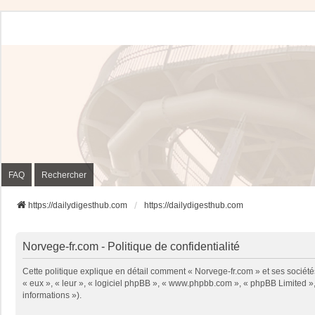
FAQ
Rechercher
https://dailydigesthub.com
https://dailydigesthub.com
Norvege-fr.com - Politique de confidentialité
Cette politique explique en détail comment « Norvege-fr.com » et ses sociétés
« eux », « leur », « logiciel phpBB », « www.phpbb.com », « phpBB Limited », 
informations »).