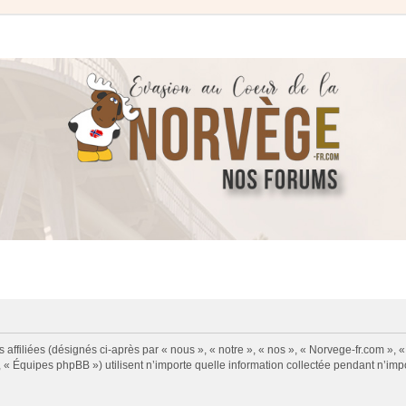
 affiliées (désignés ci-après par « nous », « notre », « nos », « Norvege-fr.com », 
« Équipes phpBB ») utilisent n’importe quelle information collectée pendant n’impor