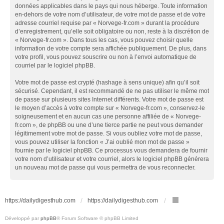
données applicables dans le pays qui nous héberge. Toute information
en-dehors de votre nom d’utilisateur, de votre mot de passe et de votre
adresse courriel requise par « Norvege-fr.com » durant la procédure
d’enregistrement, qu’elle soit obligatoire ou non, reste à la discrétion de
« Norvege-fr.com ». Dans tous les cas, vous pouvez choisir quelle
information de votre compte sera affichée publiquement. De plus, dans
votre profil, vous pouvez souscrire ou non à l’envoi automatique de
courriel par le logiciel phpBB.
Votre mot de passe est crypté (hashage à sens unique) afin qu’il soit
sécurisé. Cependant, il est recommandé de ne pas utiliser le même mot
de passe sur plusieurs sites Internet différents. Votre mot de passe est
le moyen d’accès à votre compte sur « Norvege-fr.com », conservez-le
soigneusement et en aucun cas une personne affiliée de « Norvege-
fr.com », de phpBB ou une d’une tierce partie ne peut vous demander
légitimement votre mot de passe. Si vous oubliez votre mot de passe,
vous pouvez utiliser la fonction « J’ai oublié mon mot de passe »
fournie par le logiciel phpBB. Ce processus vous demandera de fournir
votre nom d’utilisateur et votre courriel, alors le logiciel phpBB générera
un nouveau mot de passe qui vous permettra de vous reconnecter.
https://dailydigesthub.com
https://dailydigesthub.com
Développé par
phpBB
® Forum Software © phpBB Limited