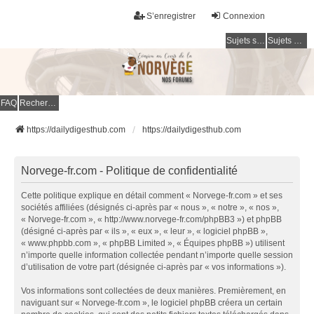
S’enregistrer
Connexion
Sujets sans réponse
Sujets actifs
FAQ
Rechercher
https://dailydigesthub.com
https://dailydigesthub.com
Norvege-fr.com - Politique de confidentialité
Cette politique explique en détail comment « Norvege-fr.com » et ses
sociétés affiliées (désignés ci-après par « nous », « notre », « nos »,
« Norvege-fr.com », « http://www.norvege-fr.com/phpBB3 ») et phpBB
(désigné ci-après par « ils », « eux », « leur », « logiciel phpBB »,
« www.phpbb.com », « phpBB Limited », « Équipes phpBB ») utilisent
n’importe quelle information collectée pendant n’importe quelle session
d’utilisation de votre part (désignée ci-après par « vos informations »).
Vos informations sont collectées de deux manières. Premièrement, en
naviguant sur « Norvege-fr.com », le logiciel phpBB créera un certain