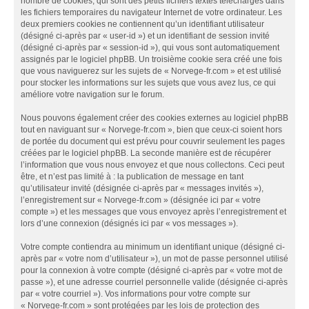
nombre de cookies, qui sont des petits fichiers textes téléchargés dans
les fichiers temporaires du navigateur Internet de votre ordinateur. Les
deux premiers cookies ne contiennent qu’un identifiant utilisateur
(désigné ci-après par « user-id ») et un identifiant de session invité
(désigné ci-après par « session-id »), qui vous sont automatiquement
assignés par le logiciel phpBB. Un troisième cookie sera créé une fois
que vous naviguerez sur les sujets de « Norvege-fr.com » et est utilisé
pour stocker les informations sur les sujets que vous avez lus, ce qui
améliore votre navigation sur le forum.
Nous pouvons également créer des cookies externes au logiciel phpBB
tout en naviguant sur « Norvege-fr.com », bien que ceux-ci soient hors
de portée du document qui est prévu pour couvrir seulement les pages
créées par le logiciel phpBB. La seconde manière est de récupérer
l’information que vous nous envoyez et que nous collectons. Ceci peut
être, et n’est pas limité à : la publication de message en tant
qu’utilisateur invité (désignée ci-après par « messages invités »),
l’enregistrement sur « Norvege-fr.com » (désignée ici par « votre
compte ») et les messages que vous envoyez après l’enregistrement et
lors d’une connexion (désignés ici par « vos messages »).
Votre compte contiendra au minimum un identifiant unique (désigné ci-
après par « votre nom d’utilisateur »), un mot de passe personnel utilisé
pour la connexion à votre compte (désigné ci-après par « votre mot de
passe »), et une adresse courriel personnelle valide (désignée ci-après
par « votre courriel »). Vos informations pour votre compte sur
« Norvege-fr.com » sont protégées par les lois de protection des