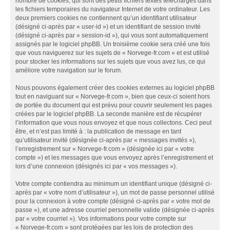
nombre de cookies, qui sont des petits fichiers textes téléchargés dans
les fichiers temporaires du navigateur Internet de votre ordinateur. Les
deux premiers cookies ne contiennent qu’un identifiant utilisateur
(désigné ci-après par « user-id ») et un identifiant de session invité
(désigné ci-après par « session-id »), qui vous sont automatiquement
assignés par le logiciel phpBB. Un troisième cookie sera créé une fois
que vous naviguerez sur les sujets de « Norvege-fr.com » et est utilisé
pour stocker les informations sur les sujets que vous avez lus, ce qui
améliore votre navigation sur le forum.
Nous pouvons également créer des cookies externes au logiciel phpBB
tout en naviguant sur « Norvege-fr.com », bien que ceux-ci soient hors
de portée du document qui est prévu pour couvrir seulement les pages
créées par le logiciel phpBB. La seconde manière est de récupérer
l’information que vous nous envoyez et que nous collectons. Ceci peut
être, et n’est pas limité à : la publication de message en tant
qu’utilisateur invité (désignée ci-après par « messages invités »),
l’enregistrement sur « Norvege-fr.com » (désignée ici par « votre
compte ») et les messages que vous envoyez après l’enregistrement et
lors d’une connexion (désignés ici par « vos messages »).
Votre compte contiendra au minimum un identifiant unique (désigné ci-
après par « votre nom d’utilisateur »), un mot de passe personnel utilisé
pour la connexion à votre compte (désigné ci-après par « votre mot de
passe »), et une adresse courriel personnelle valide (désignée ci-après
par « votre courriel »). Vos informations pour votre compte sur
« Norvege-fr.com » sont protégées par les lois de protection des