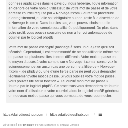
données applicables dans le pays qui nous héberge. Toute information
en-dehors de votre nom d’utilisateur, de votre mot de passe et de votre
adresse courriel requise par « Norvege-fr.com » durant la procédure
d’enregistrement, qu’elle soit obligatoire ou non, reste à la discrétion de
« Norvege-fr.com ». Dans tous les cas, vous pouvez choisir quelle
information de votre compte sera affichée publiquement. De plus, dans
votre profil, vous pouvez souscrire ou non à l’envoi automatique de
courriel par le logiciel phpBB.
Votre mot de passe est crypté (hashage à sens unique) afin qu’il soit
sécurisé. Cependant, il est recommandé de ne pas utiliser le même mot
de passe sur plusieurs sites Internet différents. Votre mot de passe est
le moyen d’accès à votre compte sur « Norvege-fr.com », conservez-le
soigneusement et en aucun cas une personne affiliée de « Norvege-
fr.com », de phpBB ou une d’une tierce partie ne peut vous demander
légitimement votre mot de passe. Si vous oubliez votre mot de passe,
vous pouvez utiliser la fonction « J’ai oublié mon mot de passe »
fournie par le logiciel phpBB. Ce processus vous demandera de fournir
votre nom d’utilisateur et votre courriel, alors le logiciel phpBB générera
un nouveau mot de passe qui vous permettra de vous reconnecter.
https://dailydigesthub.com
https://dailydigesthub.com
Développé par
phpBB
® Forum Software © phpBB Limited