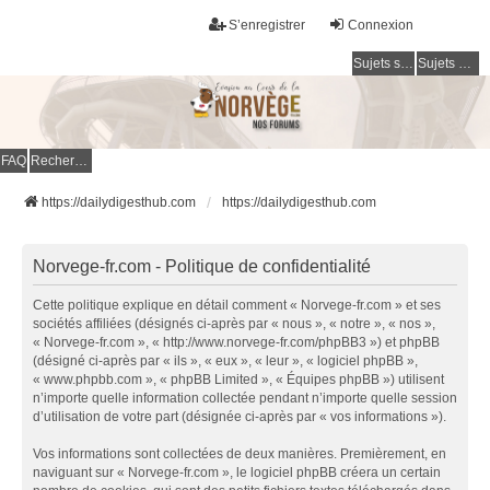
S’enregistrer
Connexion
Sujets sans réponse
Sujets actifs
FAQ
Rechercher
https://dailydigesthub.com
https://dailydigesthub.com
Norvege-fr.com - Politique de confidentialité
Cette politique explique en détail comment « Norvege-fr.com » et ses
sociétés affiliées (désignés ci-après par « nous », « notre », « nos »,
« Norvege-fr.com », « http://www.norvege-fr.com/phpBB3 ») et phpBB
(désigné ci-après par « ils », « eux », « leur », « logiciel phpBB »,
« www.phpbb.com », « phpBB Limited », « Équipes phpBB ») utilisent
n’importe quelle information collectée pendant n’importe quelle session
d’utilisation de votre part (désignée ci-après par « vos informations »).
Vos informations sont collectées de deux manières. Premièrement, en
naviguant sur « Norvege-fr.com », le logiciel phpBB créera un certain