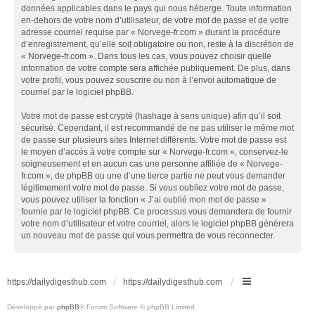
données applicables dans le pays qui nous héberge. Toute information
en-dehors de votre nom d’utilisateur, de votre mot de passe et de votre
adresse courriel requise par « Norvege-fr.com » durant la procédure
d’enregistrement, qu’elle soit obligatoire ou non, reste à la discrétion de
« Norvege-fr.com ». Dans tous les cas, vous pouvez choisir quelle
information de votre compte sera affichée publiquement. De plus, dans
votre profil, vous pouvez souscrire ou non à l’envoi automatique de
courriel par le logiciel phpBB.
Votre mot de passe est crypté (hashage à sens unique) afin qu’il soit
sécurisé. Cependant, il est recommandé de ne pas utiliser le même mot
de passe sur plusieurs sites Internet différents. Votre mot de passe est
le moyen d’accès à votre compte sur « Norvege-fr.com », conservez-le
soigneusement et en aucun cas une personne affiliée de « Norvege-
fr.com », de phpBB ou une d’une tierce partie ne peut vous demander
légitimement votre mot de passe. Si vous oubliez votre mot de passe,
vous pouvez utiliser la fonction « J’ai oublié mon mot de passe »
fournie par le logiciel phpBB. Ce processus vous demandera de fournir
votre nom d’utilisateur et votre courriel, alors le logiciel phpBB générera
un nouveau mot de passe qui vous permettra de vous reconnecter.
https://dailydigesthub.com
https://dailydigesthub.com
Développé par
phpBB
® Forum Software © phpBB Limited