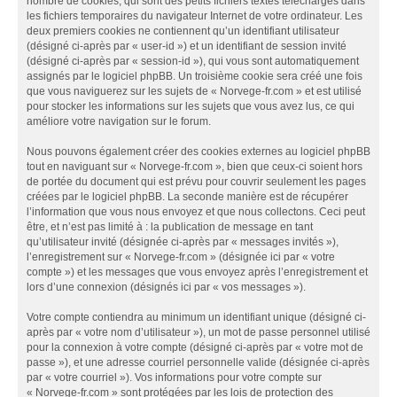
nombre de cookies, qui sont des petits fichiers textes téléchargés dans
les fichiers temporaires du navigateur Internet de votre ordinateur. Les
deux premiers cookies ne contiennent qu’un identifiant utilisateur
(désigné ci-après par « user-id ») et un identifiant de session invité
(désigné ci-après par « session-id »), qui vous sont automatiquement
assignés par le logiciel phpBB. Un troisième cookie sera créé une fois
que vous naviguerez sur les sujets de « Norvege-fr.com » et est utilisé
pour stocker les informations sur les sujets que vous avez lus, ce qui
améliore votre navigation sur le forum.
Nous pouvons également créer des cookies externes au logiciel phpBB
tout en naviguant sur « Norvege-fr.com », bien que ceux-ci soient hors
de portée du document qui est prévu pour couvrir seulement les pages
créées par le logiciel phpBB. La seconde manière est de récupérer
l’information que vous nous envoyez et que nous collectons. Ceci peut
être, et n’est pas limité à : la publication de message en tant
qu’utilisateur invité (désignée ci-après par « messages invités »),
l’enregistrement sur « Norvege-fr.com » (désignée ici par « votre
compte ») et les messages que vous envoyez après l’enregistrement et
lors d’une connexion (désignés ici par « vos messages »).
Votre compte contiendra au minimum un identifiant unique (désigné ci-
après par « votre nom d’utilisateur »), un mot de passe personnel utilisé
pour la connexion à votre compte (désigné ci-après par « votre mot de
passe »), et une adresse courriel personnelle valide (désignée ci-après
par « votre courriel »). Vos informations pour votre compte sur
« Norvege-fr.com » sont protégées par les lois de protection des