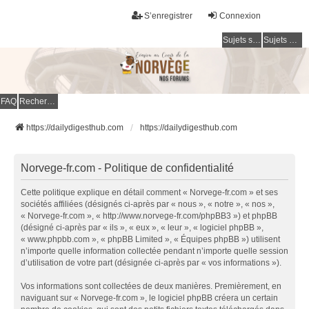
S’enregistrer
Connexion
Sujets sans réponse
Sujets actifs
FAQ
Rechercher
https://dailydigesthub.com
https://dailydigesthub.com
Norvege-fr.com - Politique de confidentialité
Cette politique explique en détail comment « Norvege-fr.com » et ses
sociétés affiliées (désignés ci-après par « nous », « notre », « nos »,
« Norvege-fr.com », « http://www.norvege-fr.com/phpBB3 ») et phpBB
(désigné ci-après par « ils », « eux », « leur », « logiciel phpBB »,
« www.phpbb.com », « phpBB Limited », « Équipes phpBB ») utilisent
n’importe quelle information collectée pendant n’importe quelle session
d’utilisation de votre part (désignée ci-après par « vos informations »).
Vos informations sont collectées de deux manières. Premièrement, en
naviguant sur « Norvege-fr.com », le logiciel phpBB créera un certain