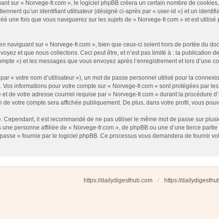
t sur « Norvege-fr.com », le logiciel phpBB créera un certain nombre de cookies, qu
nnent qu’un identifiant utilisateur (désigné ci-après par « user-id ») et un identifi
 une fois que vous naviguerez sur les sujets de « Norvege-fr.com » et est utilisé p
 naviguant sur « Norvege-fr.com », bien que ceux-ci soient hors de portée du docu
ez et que nous collectons. Ceci peut être, et n’est pas limité à : la publication d
e compte ») et les messages que vous envoyez après l’enregistrement et lors d’une 
ar « votre nom d’utilisateur »), un mot de passe personnel utilisé pour la connexio
»). Vos informations pour votre compte sur « Norvege-fr.com » sont protégées par l
et de votre adresse courriel requise par « Norvege-fr.com » durant la procédure d’en
n de votre compte sera affichée publiquement. De plus, dans votre profil, vous pouv
é. Cependant, il est recommandé de ne pas utiliser le même mot de passe sur plusieu
une personne affiliée de « Norvege-fr.com », de phpBB ou une d’une tierce partie
 passe » fournie par le logiciel phpBB. Ce processus vous demandera de fournir votre
https://dailydigesthub.com
https://dailydigesth