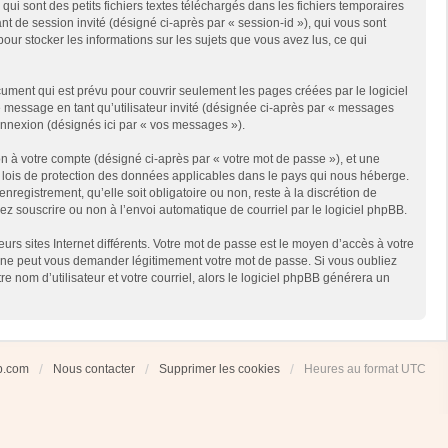
i sont des petits fichiers textes téléchargés dans les fichiers temporaires
ant de session invité (désigné ci-après par « session-id »), qui vous sont
our stocker les informations sur les sujets que vous avez lus, ce qui
ment qui est prévu pour couvrir seulement les pages créées par le logiciel
e message en tant qu’utilisateur invité (désignée ci-après par « messages
connexion (désignés ici par « vos messages »).
n à votre compte (désigné ci-après par « votre mot de passe »), et une
es lois de protection des données applicables dans le pays qui nous héberge.
registrement, qu’elle soit obligatoire ou non, reste à la discrétion de
ez souscrire ou non à l’envoi automatique de courriel par le logiciel phpBB.
rs sites Internet différents. Votre mot de passe est le moyen d’accès à votre
 ne peut vous demander légitimement votre mot de passe. Si vous oubliez
 nom d’utilisateur et votre courriel, alors le logiciel phpBB générera un
ub.com
Nous contacter
Supprimer les cookies
Heures au format
UTC