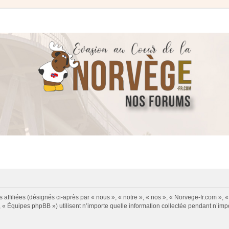
 affiliées (désignés ci-après par « nous », « notre », « nos », « Norvege-fr.com », 
« Équipes phpBB ») utilisent n’importe quelle information collectée pendant n’impor