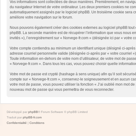
Vos informations sont collectées de deux manières. Premièrement, en naviguan
du navigateur Internet de votre ordinateur. Les deux premiers cookies ne contie
automatiquement assignés par le logiciel phpBB. Un troisième cookie sera créé
améliore votre navigation sur le forum.
Nous pouvons également créer des cookies externes au logiciel phpBB tout en
phpBB. La seconde manière est de récupérer l’information que vous nous envoy
invités »), l’enregistrement sur « Norvege-fr.com » (désignée ici par « votr
Votre compte contiendra au minimum un identifiant unique (désigné ci-après p
adresse courriel personnelle valide (désignée ci-après par « votre courriel 
Toute information en-dehors de votre nom d’utilisateur, de votre mot de passe 
« Norvege-fr.com ». Dans tous les cas, vous pouvez choisir quelle informatio
Votre mot de passe est crypté (hashage à sens unique) afin qu’il soit sécuris
compte sur « Norvege-fr.com », conservez-le soigneusement et en aucun cas 
votre mot de passe, vous pouvez utiliser la fonction « J’ai oublié mon mot de
nouveau mot de passe qui vous permettra de vous reconnecter.
Développé par
phpBB
® Forum Software © phpBB Limited
Traduit par
phpBB-fr.com
Confidentialité
|
Conditions