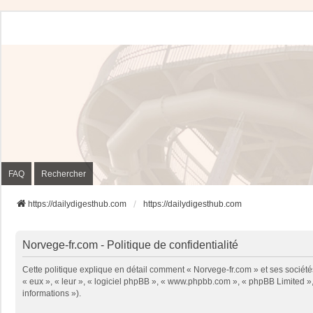
FAQ
Rechercher
https://dailydigesthub.com
https://dailydigesthub.com
Norvege-fr.com - Politique de confidentialité
Cette politique explique en détail comment « Norvege-fr.com » et ses sociétés
« eux », « leur », « logiciel phpBB », « www.phpbb.com », « phpBB Limited », 
informations »).