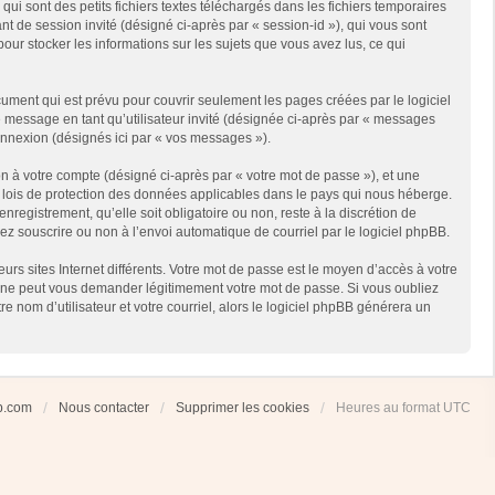
i sont des petits fichiers textes téléchargés dans les fichiers temporaires
ant de session invité (désigné ci-après par « session-id »), qui vous sont
our stocker les informations sur les sujets que vous avez lus, ce qui
ment qui est prévu pour couvrir seulement les pages créées par le logiciel
e message en tant qu’utilisateur invité (désignée ci-après par « messages
connexion (désignés ici par « vos messages »).
n à votre compte (désigné ci-après par « votre mot de passe »), et une
es lois de protection des données applicables dans le pays qui nous héberge.
registrement, qu’elle soit obligatoire ou non, reste à la discrétion de
ez souscrire ou non à l’envoi automatique de courriel par le logiciel phpBB.
rs sites Internet différents. Votre mot de passe est le moyen d’accès à votre
 ne peut vous demander légitimement votre mot de passe. Si vous oubliez
 nom d’utilisateur et votre courriel, alors le logiciel phpBB générera un
ub.com
Nous contacter
Supprimer les cookies
Heures au format
UTC