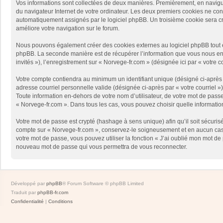
Vos informations sont collectées de deux manières. Premièrement, en naviguan
du navigateur Internet de votre ordinateur. Les deux premiers cookies ne contie
automatiquement assignés par le logiciel phpBB. Un troisième cookie sera créé
améliore votre navigation sur le forum.
Nous pouvons également créer des cookies externes au logiciel phpBB tout en
phpBB. La seconde manière est de récupérer l’information que vous nous envoy
invités »), l’enregistrement sur « Norvege-fr.com » (désignée ici par « votr
Votre compte contiendra au minimum un identifiant unique (désigné ci-après p
adresse courriel personnelle valide (désignée ci-après par « votre courriel 
Toute information en-dehors de votre nom d’utilisateur, de votre mot de passe 
« Norvege-fr.com ». Dans tous les cas, vous pouvez choisir quelle informatio
Votre mot de passe est crypté (hashage à sens unique) afin qu’il soit sécuris
compte sur « Norvege-fr.com », conservez-le soigneusement et en aucun cas 
votre mot de passe, vous pouvez utiliser la fonction « J’ai oublié mon mot de
nouveau mot de passe qui vous permettra de vous reconnecter.
Développé par
phpBB
® Forum Software © phpBB Limited
Traduit par
phpBB-fr.com
Confidentialité
|
Conditions