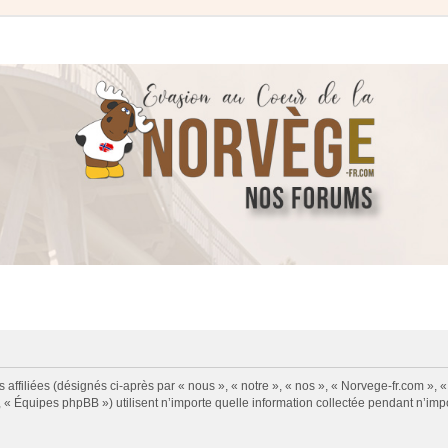
 affiliées (désignés ci-après par « nous », « notre », « nos », « Norvege-fr.com », 
« Équipes phpBB ») utilisent n’importe quelle information collectée pendant n’impor