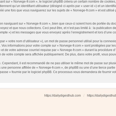
t sur « Norvege-fr.com », le logiciel phpBB créera un certain nombre de cookies, qu
nnent qu’un identifiant utilisateur (désigné ci-après par « user-id ») et un identifi
 une fois que vous naviguerez sur les sujets de « Norvege-fr.com » et est utilisé p
 naviguant sur « Norvege-fr.com », bien que ceux-ci soient hors de portée du docu
ez et que nous collectons. Ceci peut être, et n’est pas limité à : la publication d
e compte ») et les messages que vous envoyez après l’enregistrement et lors d’une 
ar « votre nom d’utilisateur »), un mot de passe personnel utilisé pour la connexio
»). Vos informations pour votre compte sur « Norvege-fr.com » sont protégées par l
et de votre adresse courriel requise par « Norvege-fr.com » durant la procédure d’en
n de votre compte sera affichée publiquement. De plus, dans votre profil, vous pouv
é. Cependant, il est recommandé de ne pas utiliser le même mot de passe sur plusieu
une personne affiliée de « Norvege-fr.com », de phpBB ou une d’une tierce partie
 passe » fournie par le logiciel phpBB. Ce processus vous demandera de fournir votre
https://dailydigesthub.com
https://dailydigesth