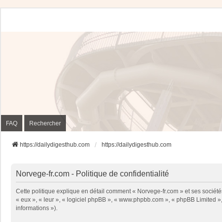
FAQ
Rechercher
https://dailydigesthub.com
https://dailydigesthub.com
Norvege-fr.com - Politique de confidentialité
Cette politique explique en détail comment « Norvege-fr.com » et ses sociétés
« eux », « leur », « logiciel phpBB », « www.phpbb.com », « phpBB Limited », 
informations »).