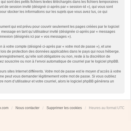
i sont des petits fichiers textes téléchargés dans les fichiers temporaires
ant de session invité (désigné ci-après par « session-id »), qui vous sont
our stocker les informations sur les sujets que vous avez lus, ce qui
ment qui est prévu pour couvrir seulement les pages créées par le logiciel
e message en tant qu’utilisateur invité (désignée ci-après par « messages
connexion (désignés ici par « vos messages »).
n à votre compte (désigné ci-après par « votre mot de passe »), et une
es lois de protection des données applicables dans le pays qui nous héberge.
registrement, qu’elle soit obligatoire ou non, reste à la discrétion de
ez souscrire ou non à l’envoi automatique de courriel par le logiciel phpBB.
rs sites Internet différents. Votre mot de passe est le moyen d’accès à votre
 ne peut vous demander légitimement votre mot de passe. Si vous oubliez
 nom d’utilisateur et votre courriel, alors le logiciel phpBB générera un
ub.com
Nous contacter
Supprimer les cookies
Heures au format
UTC