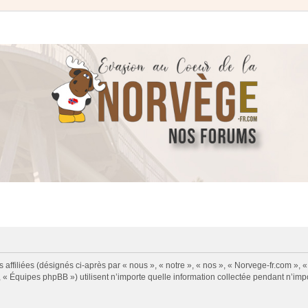
 affiliées (désignés ci-après par « nous », « notre », « nos », « Norvege-fr.com », 
« Équipes phpBB ») utilisent n’importe quelle information collectée pendant n’impor