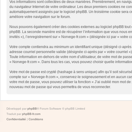
Vos informations sont collectées de deux manières. Premièrement, en naviguan
du navigateur Internet de votre ordinateur. Les deux premiers cookies ne contie
automatiquement assignés par le logiciel phpBB. Un troisième cookie sera créé
améliore votre navigation sur le forum.
Nous pouvons également créer des cookies externes au logiciel phpBB tout en
phpBB. La seconde manière est de récupérer l’information que vous nous envoy
invités »), l’enregistrement sur « Norvege-fr.com » (désignée ici par « votr
Votre compte contiendra au minimum un identifiant unique (désigné ci-après p
adresse courriel personnelle valide (désignée ci-après par « votre courriel 
Toute information en-dehors de votre nom d’utilisateur, de votre mot de passe 
« Norvege-fr.com ». Dans tous les cas, vous pouvez choisir quelle informatio
Votre mot de passe est crypté (hashage à sens unique) afin qu’il soit sécuris
compte sur « Norvege-fr.com », conservez-le soigneusement et en aucun cas 
votre mot de passe, vous pouvez utiliser la fonction « J’ai oublié mon mot de
nouveau mot de passe qui vous permettra de vous reconnecter.
Développé par
phpBB
® Forum Software © phpBB Limited
Traduit par
phpBB-fr.com
Confidentialité
|
Conditions