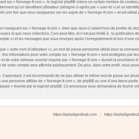
t sur « Norvege-fr.com », le logiciel phpBB créera un certain nombre de cookies, qu
nnent qu’un identifiant utilisateur (désigné ci-après par « user-id ») et un identifi
 une fois que vous naviguerez sur les sujets de « Norvege-fr.com » et est utilisé p
 naviguant sur « Norvege-fr.com », bien que ceux-ci soient hors de portée du docu
ez et que nous collectons. Ceci peut être, et n’est pas limité à : la publication d
e compte ») et les messages que vous envoyez après l’enregistrement et lors d’une 
ar « votre nom d’utilisateur »), un mot de passe personnel utilisé pour la connexio
»). Vos informations pour votre compte sur « Norvege-fr.com » sont protégées par l
et de votre adresse courriel requise par « Norvege-fr.com » durant la procédure d’en
n de votre compte sera affichée publiquement. De plus, dans votre profil, vous pouv
é. Cependant, il est recommandé de ne pas utiliser le même mot de passe sur plusieu
une personne affiliée de « Norvege-fr.com », de phpBB ou une d’une tierce partie
 passe » fournie par le logiciel phpBB. Ce processus vous demandera de fournir votre
https://dailydigesthub.com
https://dailydigesth