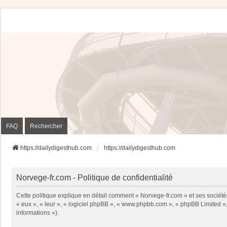
FAQ
Rechercher
https://dailydigesthub.com
https://dailydigesthub.com
Norvege-fr.com - Politique de confidentialité
Cette politique explique en détail comment « Norvege-fr.com » et ses sociétés
« eux », « leur », « logiciel phpBB », « www.phpbb.com », « phpBB Limited », 
informations »).