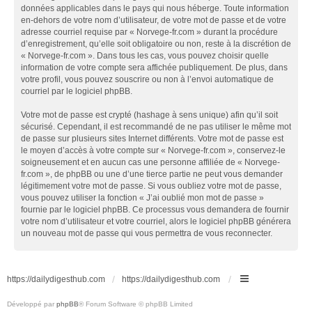
données applicables dans le pays qui nous héberge. Toute information
en-dehors de votre nom d’utilisateur, de votre mot de passe et de votre
adresse courriel requise par « Norvege-fr.com » durant la procédure
d’enregistrement, qu’elle soit obligatoire ou non, reste à la discrétion de
« Norvege-fr.com ». Dans tous les cas, vous pouvez choisir quelle
information de votre compte sera affichée publiquement. De plus, dans
votre profil, vous pouvez souscrire ou non à l’envoi automatique de
courriel par le logiciel phpBB.
Votre mot de passe est crypté (hashage à sens unique) afin qu’il soit
sécurisé. Cependant, il est recommandé de ne pas utiliser le même mot
de passe sur plusieurs sites Internet différents. Votre mot de passe est
le moyen d’accès à votre compte sur « Norvege-fr.com », conservez-le
soigneusement et en aucun cas une personne affiliée de « Norvege-
fr.com », de phpBB ou une d’une tierce partie ne peut vous demander
légitimement votre mot de passe. Si vous oubliez votre mot de passe,
vous pouvez utiliser la fonction « J’ai oublié mon mot de passe »
fournie par le logiciel phpBB. Ce processus vous demandera de fournir
votre nom d’utilisateur et votre courriel, alors le logiciel phpBB générera
un nouveau mot de passe qui vous permettra de vous reconnecter.
https://dailydigesthub.com
https://dailydigesthub.com
Développé par
phpBB
® Forum Software © phpBB Limited