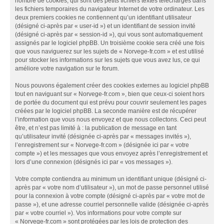
nombre de cookies, qui sont des petits fichiers textes téléchargés dans
les fichiers temporaires du navigateur Internet de votre ordinateur. Les
deux premiers cookies ne contiennent qu’un identifiant utilisateur
(désigné ci-après par « user-id ») et un identifiant de session invité
(désigné ci-après par « session-id »), qui vous sont automatiquement
assignés par le logiciel phpBB. Un troisième cookie sera créé une fois
que vous naviguerez sur les sujets de « Norvege-fr.com » et est utilisé
pour stocker les informations sur les sujets que vous avez lus, ce qui
améliore votre navigation sur le forum.
Nous pouvons également créer des cookies externes au logiciel phpBB
tout en naviguant sur « Norvege-fr.com », bien que ceux-ci soient hors
de portée du document qui est prévu pour couvrir seulement les pages
créées par le logiciel phpBB. La seconde manière est de récupérer
l’information que vous nous envoyez et que nous collectons. Ceci peut
être, et n’est pas limité à : la publication de message en tant
qu’utilisateur invité (désignée ci-après par « messages invités »),
l’enregistrement sur « Norvege-fr.com » (désignée ici par « votre
compte ») et les messages que vous envoyez après l’enregistrement et
lors d’une connexion (désignés ici par « vos messages »).
Votre compte contiendra au minimum un identifiant unique (désigné ci-
après par « votre nom d’utilisateur »), un mot de passe personnel utilisé
pour la connexion à votre compte (désigné ci-après par « votre mot de
passe »), et une adresse courriel personnelle valide (désignée ci-après
par « votre courriel »). Vos informations pour votre compte sur
« Norvege-fr.com » sont protégées par les lois de protection des