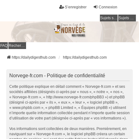
S’enregistrer
Connexion
Sujets sans réponse
Sujets actifs
FAQ
Rechercher
https://dailydigesthub.com
https://dailydigesthub.com
Norvege-fr.com - Politique de confidentialité
Cette politique explique en détail comment « Norvege-fr.com » et ses
sociétés affiliées (désignés ci-après par « nous », « notre », « nos »,
« Norvege-fr.com », « http://www.norvege-fr.com/phpBB3 ») et phpBB
(désigné ci-après par « ils », « eux », « leur », « logiciel phpBB »,
« www.phpbb.com », « phpBB Limited », « Équipes phpBB ») utilisent
n’importe quelle information collectée pendant n’importe quelle session
d’utilisation de votre part (désignée ci-après par « vos informations »).
Vos informations sont collectées de deux manières. Premièrement, en
naviguant sur « Norvege-fr.com », le logiciel phpBB créera un certain