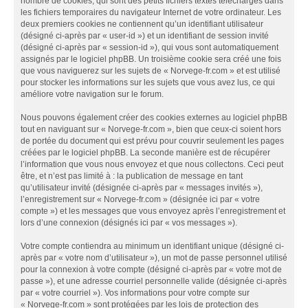
nombre de cookies, qui sont des petits fichiers textes téléchargés dans
les fichiers temporaires du navigateur Internet de votre ordinateur. Les
deux premiers cookies ne contiennent qu’un identifiant utilisateur
(désigné ci-après par « user-id ») et un identifiant de session invité
(désigné ci-après par « session-id »), qui vous sont automatiquement
assignés par le logiciel phpBB. Un troisième cookie sera créé une fois
que vous naviguerez sur les sujets de « Norvege-fr.com » et est utilisé
pour stocker les informations sur les sujets que vous avez lus, ce qui
améliore votre navigation sur le forum.
Nous pouvons également créer des cookies externes au logiciel phpBB
tout en naviguant sur « Norvege-fr.com », bien que ceux-ci soient hors
de portée du document qui est prévu pour couvrir seulement les pages
créées par le logiciel phpBB. La seconde manière est de récupérer
l’information que vous nous envoyez et que nous collectons. Ceci peut
être, et n’est pas limité à : la publication de message en tant
qu’utilisateur invité (désignée ci-après par « messages invités »),
l’enregistrement sur « Norvege-fr.com » (désignée ici par « votre
compte ») et les messages que vous envoyez après l’enregistrement et
lors d’une connexion (désignés ici par « vos messages »).
Votre compte contiendra au minimum un identifiant unique (désigné ci-
après par « votre nom d’utilisateur »), un mot de passe personnel utilisé
pour la connexion à votre compte (désigné ci-après par « votre mot de
passe »), et une adresse courriel personnelle valide (désignée ci-après
par « votre courriel »). Vos informations pour votre compte sur
« Norvege-fr.com » sont protégées par les lois de protection des