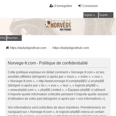
S’enregistrer
Connexion
Sujets sans réponse
Sujets actifs
FAQ
Rechercher
https://dailydigesthub.com
https://dailydigesthub.com
Norvege-fr.com - Politique de confidentialité
Cette politique explique en détail comment « Norvege-fr.com » et ses
sociétés affiliées (désignés ci-après par « nous », « notre », « nos »,
« Norvege-fr.com », « http://www.norvege-fr.com/phpBB3 ») et phpBB
(désigné ci-après par « ils », « eux », « leur », « logiciel phpBB »,
« www.phpbb.com », « phpBB Limited », « Équipes phpBB ») utilisent
n’importe quelle information collectée pendant n’importe quelle session
d’utilisation de votre part (désignée ci-après par « vos informations »).
Vos informations sont collectées de deux manières. Premièrement, en
naviguant sur « Norvege-fr.com », le logiciel phpBB créera un certain