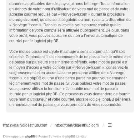
données applicables dans le pays qui nous héberge. Toute information
en-dehors de votre nom d’utilisateur, de votre mot de passe et de votre
adresse courriel requise par « Norvege-fr.com » durant la procédure
d’enregistrement, qu’elle soit obligatoire ou non, reste à la discrétion de
« Norvege-fr.com ». Dans tous les cas, vous pouvez choisir quelle
information de votre compte sera affichée publiquement. De plus, dans
votre profil, vous pouvez souscrire ou non à l’envoi automatique de
courriel par le logiciel phpBB.
Votre mot de passe est crypté (hashage à sens unique) afin qu’il soit
sécurisé. Cependant, il est recommandé de ne pas utiliser le même mot
de passe sur plusieurs sites Internet différents. Votre mot de passe est
le moyen d’accès à votre compte sur « Norvege-fr.com », conservez-le
soigneusement et en aucun cas une personne affiliée de « Norvege-
fr.com », de phpBB ou une d’une tierce partie ne peut vous demander
légitimement votre mot de passe. Si vous oubliez votre mot de passe,
vous pouvez utiliser la fonction « J’ai oublié mon mot de passe »
fournie par le logiciel phpBB. Ce processus vous demandera de fournir
votre nom d’utilisateur et votre courriel, alors le logiciel phpBB générera
un nouveau mot de passe qui vous permettra de vous reconnecter.
https://dailydigesthub.com
https://dailydigesthub.com
Développé par
phpBB
® Forum Software © phpBB Limited