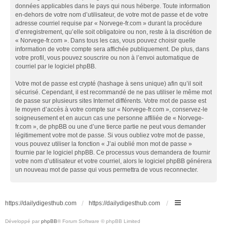
données applicables dans le pays qui nous héberge. Toute information
en-dehors de votre nom d’utilisateur, de votre mot de passe et de votre
adresse courriel requise par « Norvege-fr.com » durant la procédure
d’enregistrement, qu’elle soit obligatoire ou non, reste à la discrétion de
« Norvege-fr.com ». Dans tous les cas, vous pouvez choisir quelle
information de votre compte sera affichée publiquement. De plus, dans
votre profil, vous pouvez souscrire ou non à l’envoi automatique de
courriel par le logiciel phpBB.
Votre mot de passe est crypté (hashage à sens unique) afin qu’il soit
sécurisé. Cependant, il est recommandé de ne pas utiliser le même mot
de passe sur plusieurs sites Internet différents. Votre mot de passe est
le moyen d’accès à votre compte sur « Norvege-fr.com », conservez-le
soigneusement et en aucun cas une personne affiliée de « Norvege-
fr.com », de phpBB ou une d’une tierce partie ne peut vous demander
légitimement votre mot de passe. Si vous oubliez votre mot de passe,
vous pouvez utiliser la fonction « J’ai oublié mon mot de passe »
fournie par le logiciel phpBB. Ce processus vous demandera de fournir
votre nom d’utilisateur et votre courriel, alors le logiciel phpBB générera
un nouveau mot de passe qui vous permettra de vous reconnecter.
https://dailydigesthub.com
https://dailydigesthub.com
Développé par
phpBB
® Forum Software © phpBB Limited