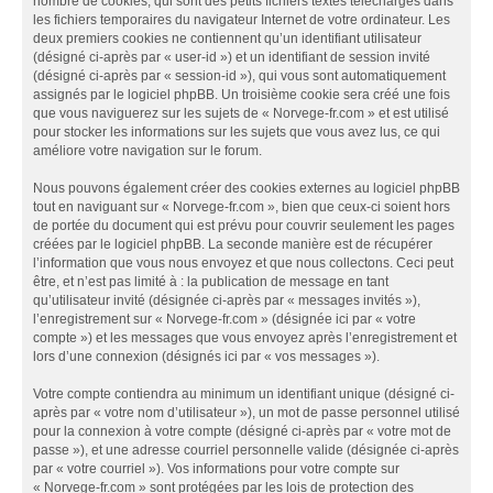
nombre de cookies, qui sont des petits fichiers textes téléchargés dans
les fichiers temporaires du navigateur Internet de votre ordinateur. Les
deux premiers cookies ne contiennent qu’un identifiant utilisateur
(désigné ci-après par « user-id ») et un identifiant de session invité
(désigné ci-après par « session-id »), qui vous sont automatiquement
assignés par le logiciel phpBB. Un troisième cookie sera créé une fois
que vous naviguerez sur les sujets de « Norvege-fr.com » et est utilisé
pour stocker les informations sur les sujets que vous avez lus, ce qui
améliore votre navigation sur le forum.
Nous pouvons également créer des cookies externes au logiciel phpBB
tout en naviguant sur « Norvege-fr.com », bien que ceux-ci soient hors
de portée du document qui est prévu pour couvrir seulement les pages
créées par le logiciel phpBB. La seconde manière est de récupérer
l’information que vous nous envoyez et que nous collectons. Ceci peut
être, et n’est pas limité à : la publication de message en tant
qu’utilisateur invité (désignée ci-après par « messages invités »),
l’enregistrement sur « Norvege-fr.com » (désignée ici par « votre
compte ») et les messages que vous envoyez après l’enregistrement et
lors d’une connexion (désignés ici par « vos messages »).
Votre compte contiendra au minimum un identifiant unique (désigné ci-
après par « votre nom d’utilisateur »), un mot de passe personnel utilisé
pour la connexion à votre compte (désigné ci-après par « votre mot de
passe »), et une adresse courriel personnelle valide (désignée ci-après
par « votre courriel »). Vos informations pour votre compte sur
« Norvege-fr.com » sont protégées par les lois de protection des