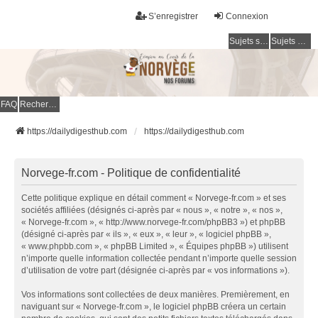
S’enregistrer
Connexion
Sujets sans réponse
Sujets actifs
FAQ
Rechercher
https://dailydigesthub.com
https://dailydigesthub.com
Norvege-fr.com - Politique de confidentialité
Cette politique explique en détail comment « Norvege-fr.com » et ses
sociétés affiliées (désignés ci-après par « nous », « notre », « nos »,
« Norvege-fr.com », « http://www.norvege-fr.com/phpBB3 ») et phpBB
(désigné ci-après par « ils », « eux », « leur », « logiciel phpBB »,
« www.phpbb.com », « phpBB Limited », « Équipes phpBB ») utilisent
n’importe quelle information collectée pendant n’importe quelle session
d’utilisation de votre part (désignée ci-après par « vos informations »).
Vos informations sont collectées de deux manières. Premièrement, en
naviguant sur « Norvege-fr.com », le logiciel phpBB créera un certain