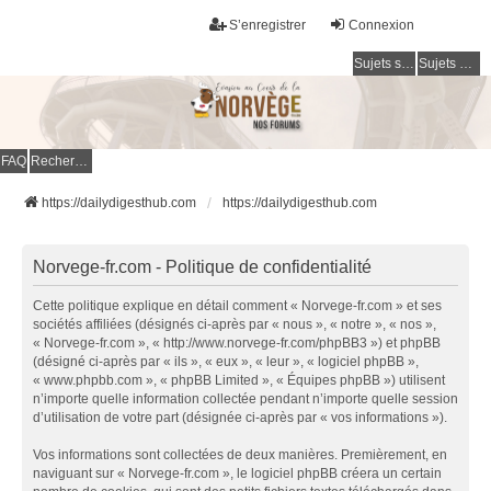
S’enregistrer
Connexion
Sujets sans réponse
Sujets actifs
FAQ
Rechercher
https://dailydigesthub.com
https://dailydigesthub.com
Norvege-fr.com - Politique de confidentialité
Cette politique explique en détail comment « Norvege-fr.com » et ses
sociétés affiliées (désignés ci-après par « nous », « notre », « nos »,
« Norvege-fr.com », « http://www.norvege-fr.com/phpBB3 ») et phpBB
(désigné ci-après par « ils », « eux », « leur », « logiciel phpBB »,
« www.phpbb.com », « phpBB Limited », « Équipes phpBB ») utilisent
n’importe quelle information collectée pendant n’importe quelle session
d’utilisation de votre part (désignée ci-après par « vos informations »).
Vos informations sont collectées de deux manières. Premièrement, en
naviguant sur « Norvege-fr.com », le logiciel phpBB créera un certain