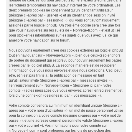
nombre de cookies, qui sont des petits fichiers textes téléchargés dans
les fichiers temporaires du navigateur Internet de votre ordinateur. Les
deux premiers cookies ne contiennent qu’un identifiant utilisateur
(désigné ci-après par « user-id ») et un identifiant de session invité
(désigné ci-après par « session-id »), qui vous sont automatiquement
assignés par le logiciel phpBB. Un troisième cookie sera créé une fois
que vous naviguerez sur les sujets de « Norvege-fr.com » et est utilisé
pour stocker les informations sur les sujets que vous avez lus, ce qui
améliore votre navigation sur le forum.
Nous pouvons également créer des cookies externes au logiciel phpBB
tout en naviguant sur « Norvege-fr.com », bien que ceux-ci soient hors
de portée du document qui est prévu pour couvrir seulement les pages
créées par le logiciel phpBB. La seconde manière est de récupérer
l’information que vous nous envoyez et que nous collectons. Ceci peut
être, et n’est pas limité à : la publication de message en tant
qu’utilisateur invité (désignée ci-après par « messages invités »),
l’enregistrement sur « Norvege-fr.com » (désignée ici par « votre
compte ») et les messages que vous envoyez après l’enregistrement et
lors d’une connexion (désignés ici par « vos messages »).
Votre compte contiendra au minimum un identifiant unique (désigné ci-
après par « votre nom d’utilisateur »), un mot de passe personnel utilisé
pour la connexion à votre compte (désigné ci-après par « votre mot de
passe »), et une adresse courriel personnelle valide (désignée ci-après
par « votre courriel »). Vos informations pour votre compte sur
« Norvege-fr.com » sont protégées par les lois de protection des