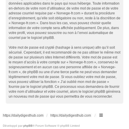
données applicables dans le pays qui nous héberge. Toute information
en-dehors de votre nom d’utilisateur, de votre mot de passe et de votre
adresse courriel requise par « Norvege-fr.com » durant la procédure
d’enregistrement, qu’elle soit obligatoire ou non, reste à la discrétion de
« Norvege-fr.com ». Dans tous les cas, vous pouvez choisir quelle
information de votre compte sera affichée publiquement. De plus, dans
votre profil, vous pouvez souscrire ou non à l’envoi automatique de
courriel par le logiciel phpBB.
Votre mot de passe est crypté (hashage à sens unique) afin qu’il soit
sécurisé. Cependant, il est recommandé de ne pas utiliser le même mot
de passe sur plusieurs sites Internet différents. Votre mot de passe est
le moyen d’accès à votre compte sur « Norvege-fr.com », conservez-le
soigneusement et en aucun cas une personne affiliée de « Norvege-
fr.com », de phpBB ou une d’une tierce partie ne peut vous demander
légitimement votre mot de passe. Si vous oubliez votre mot de passe,
vous pouvez utiliser la fonction « J’ai oublié mon mot de passe »
fournie par le logiciel phpBB. Ce processus vous demandera de fournir
votre nom d’utilisateur et votre courriel, alors le logiciel phpBB générera
un nouveau mot de passe qui vous permettra de vous reconnecter.
https://dailydigesthub.com
https://dailydigesthub.com
Développé par
phpBB
® Forum Software © phpBB Limited