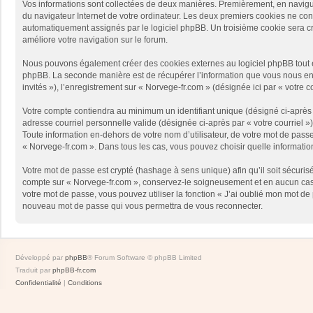
Vos informations sont collectées de deux manières. Premièrement, en naviguan
du navigateur Internet de votre ordinateur. Les deux premiers cookies ne contie
automatiquement assignés par le logiciel phpBB. Un troisième cookie sera créé
améliore votre navigation sur le forum.
Nous pouvons également créer des cookies externes au logiciel phpBB tout en
phpBB. La seconde manière est de récupérer l’information que vous nous envoy
invités »), l’enregistrement sur « Norvege-fr.com » (désignée ici par « votr
Votre compte contiendra au minimum un identifiant unique (désigné ci-après p
adresse courriel personnelle valide (désignée ci-après par « votre courriel 
Toute information en-dehors de votre nom d’utilisateur, de votre mot de passe 
« Norvege-fr.com ». Dans tous les cas, vous pouvez choisir quelle informatio
Votre mot de passe est crypté (hashage à sens unique) afin qu’il soit sécuris
compte sur « Norvege-fr.com », conservez-le soigneusement et en aucun cas 
votre mot de passe, vous pouvez utiliser la fonction « J’ai oublié mon mot de
nouveau mot de passe qui vous permettra de vous reconnecter.
Développé par
phpBB
® Forum Software © phpBB Limited
Traduit par
phpBB-fr.com
Confidentialité
|
Conditions