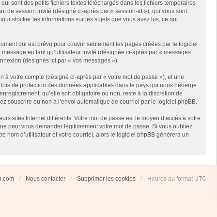
i sont des petits fichiers textes téléchargés dans les fichiers temporaires
ant de session invité (désigné ci-après par « session-id »), qui vous sont
our stocker les informations sur les sujets que vous avez lus, ce qui
ment qui est prévu pour couvrir seulement les pages créées par le logiciel
e message en tant qu’utilisateur invité (désignée ci-après par « messages
connexion (désignés ici par « vos messages »).
n à votre compte (désigné ci-après par « votre mot de passe »), et une
es lois de protection des données applicables dans le pays qui nous héberge.
registrement, qu’elle soit obligatoire ou non, reste à la discrétion de
ez souscrire ou non à l’envoi automatique de courriel par le logiciel phpBB.
rs sites Internet différents. Votre mot de passe est le moyen d’accès à votre
 ne peut vous demander légitimement votre mot de passe. Si vous oubliez
 nom d’utilisateur et votre courriel, alors le logiciel phpBB générera un
ub.com
Nous contacter
Supprimer les cookies
Heures au format
UTC