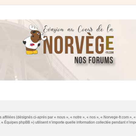
 affiliées (désignés ci-après par « nous », « notre », « nos », « Norvege-fr.com », 
« Équipes phpBB ») utilisent n’importe quelle information collectée pendant n’impor