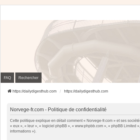
FAQ
Rechercher
https://dailydigesthub.com
https://dailydigesthub.com
Norvege-fr.com - Politique de confidentialité
Cette politique explique en détail comment « Norvege-fr.com » et ses sociétés
« eux », « leur », « logiciel phpBB », « www.phpbb.com », « phpBB Limited », 
informations »).