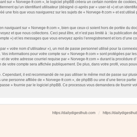
t sur « Norvege-fr.com », le logiciel phpBB créera un certain nombre de cookies, qu
nnent qu’un identifiant utilisateur (désigné ci-après par « user-id ») et un identifi
 une fois que vous naviguerez sur les sujets de « Norvege-fr.com » et est utilisé p
 naviguant sur « Norvege-fr.com », bien que ceux-ci soient hors de portée du docu
ez et que nous collectons. Ceci peut être, et n’est pas limité à : la publication d
e compte ») et les messages que vous envoyez après l’enregistrement et lors d’une 
ar « votre nom d’utilisateur »), un mot de passe personnel utilisé pour la connexio
»). Vos informations pour votre compte sur « Norvege-fr.com » sont protégées par l
et de votre adresse courriel requise par « Norvege-fr.com » durant la procédure d’en
n de votre compte sera affichée publiquement. De plus, dans votre profil, vous pouv
é. Cependant, il est recommandé de ne pas utiliser le même mot de passe sur plusieu
une personne affiliée de « Norvege-fr.com », de phpBB ou une d’une tierce partie
 passe » fournie par le logiciel phpBB. Ce processus vous demandera de fournir votre
https://dailydigesthub.com
https://dailydigesth