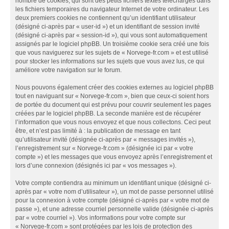
nombre de cookies, qui sont des petits fichiers textes téléchargés dans
les fichiers temporaires du navigateur Internet de votre ordinateur. Les
deux premiers cookies ne contiennent qu’un identifiant utilisateur
(désigné ci-après par « user-id ») et un identifiant de session invité
(désigné ci-après par « session-id »), qui vous sont automatiquement
assignés par le logiciel phpBB. Un troisième cookie sera créé une fois
que vous naviguerez sur les sujets de « Norvege-fr.com » et est utilisé
pour stocker les informations sur les sujets que vous avez lus, ce qui
améliore votre navigation sur le forum.
Nous pouvons également créer des cookies externes au logiciel phpBB
tout en naviguant sur « Norvege-fr.com », bien que ceux-ci soient hors
de portée du document qui est prévu pour couvrir seulement les pages
créées par le logiciel phpBB. La seconde manière est de récupérer
l’information que vous nous envoyez et que nous collectons. Ceci peut
être, et n’est pas limité à : la publication de message en tant
qu’utilisateur invité (désignée ci-après par « messages invités »),
l’enregistrement sur « Norvege-fr.com » (désignée ici par « votre
compte ») et les messages que vous envoyez après l’enregistrement et
lors d’une connexion (désignés ici par « vos messages »).
Votre compte contiendra au minimum un identifiant unique (désigné ci-
après par « votre nom d’utilisateur »), un mot de passe personnel utilisé
pour la connexion à votre compte (désigné ci-après par « votre mot de
passe »), et une adresse courriel personnelle valide (désignée ci-après
par « votre courriel »). Vos informations pour votre compte sur
« Norvege-fr.com » sont protégées par les lois de protection des