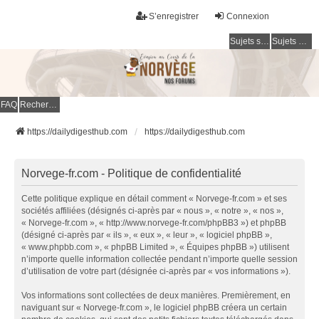
S’enregistrer
Connexion
Sujets sans réponse
Sujets actifs
FAQ
Rechercher
https://dailydigesthub.com
https://dailydigesthub.com
Norvege-fr.com - Politique de confidentialité
Cette politique explique en détail comment « Norvege-fr.com » et ses
sociétés affiliées (désignés ci-après par « nous », « notre », « nos »,
« Norvege-fr.com », « http://www.norvege-fr.com/phpBB3 ») et phpBB
(désigné ci-après par « ils », « eux », « leur », « logiciel phpBB »,
« www.phpbb.com », « phpBB Limited », « Équipes phpBB ») utilisent
n’importe quelle information collectée pendant n’importe quelle session
d’utilisation de votre part (désignée ci-après par « vos informations »).
Vos informations sont collectées de deux manières. Premièrement, en
naviguant sur « Norvege-fr.com », le logiciel phpBB créera un certain