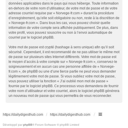
données applicables dans le pays qui nous héberge. Toute information
en-dehors de votre nom d’utilisateur, de votre mot de passe et de votre
adresse courriel requise par « Norvege-fr.com » durant la procédure
d’enregistrement, qu’elle soit obligatoire ou non, reste à la discrétion de
« Norvege-fr.com ». Dans tous les cas, vous pouvez choisir quelle
information de votre compte sera affichée publiquement. De plus, dans
votre profil, vous pouvez souscrire ou non à l’envoi automatique de
courriel par le logiciel phpBB.
Votre mot de passe est crypté (hashage à sens unique) afin qu’il soit
sécurisé. Cependant, il est recommandé de ne pas utiliser le même mot
de passe sur plusieurs sites Internet différents. Votre mot de passe est
le moyen d’accès à votre compte sur « Norvege-fr.com », conservez-le
soigneusement et en aucun cas une personne affiliée de « Norvege-
fr.com », de phpBB ou une d’une tierce partie ne peut vous demander
légitimement votre mot de passe. Si vous oubliez votre mot de passe,
vous pouvez utiliser la fonction « J’ai oublié mon mot de passe »
fournie par le logiciel phpBB. Ce processus vous demandera de fournir
votre nom d’utilisateur et votre courriel, alors le logiciel phpBB générera
un nouveau mot de passe qui vous permettra de vous reconnecter.
https://dailydigesthub.com
https://dailydigesthub.com
Développé par
phpBB
® Forum Software © phpBB Limited