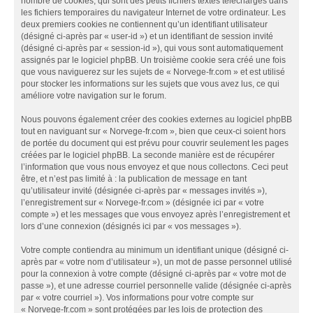
nombre de cookies, qui sont des petits fichiers textes téléchargés dans
les fichiers temporaires du navigateur Internet de votre ordinateur. Les
deux premiers cookies ne contiennent qu’un identifiant utilisateur
(désigné ci-après par « user-id ») et un identifiant de session invité
(désigné ci-après par « session-id »), qui vous sont automatiquement
assignés par le logiciel phpBB. Un troisième cookie sera créé une fois
que vous naviguerez sur les sujets de « Norvege-fr.com » et est utilisé
pour stocker les informations sur les sujets que vous avez lus, ce qui
améliore votre navigation sur le forum.
Nous pouvons également créer des cookies externes au logiciel phpBB
tout en naviguant sur « Norvege-fr.com », bien que ceux-ci soient hors
de portée du document qui est prévu pour couvrir seulement les pages
créées par le logiciel phpBB. La seconde manière est de récupérer
l’information que vous nous envoyez et que nous collectons. Ceci peut
être, et n’est pas limité à : la publication de message en tant
qu’utilisateur invité (désignée ci-après par « messages invités »),
l’enregistrement sur « Norvege-fr.com » (désignée ici par « votre
compte ») et les messages que vous envoyez après l’enregistrement et
lors d’une connexion (désignés ici par « vos messages »).
Votre compte contiendra au minimum un identifiant unique (désigné ci-
après par « votre nom d’utilisateur »), un mot de passe personnel utilisé
pour la connexion à votre compte (désigné ci-après par « votre mot de
passe »), et une adresse courriel personnelle valide (désignée ci-après
par « votre courriel »). Vos informations pour votre compte sur
« Norvege-fr.com » sont protégées par les lois de protection des