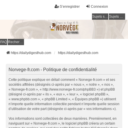
S’enregistrer
Connexion
Sujets sans réponse
Sujets actifs
FAQ
Rechercher
https://dailydigesthub.com
https://dailydigesthub.com
Norvege-fr.com - Politique de confidentialité
Cette politique explique en détail comment « Norvege-fr.com » et ses
sociétés affiliées (désignés ci-après par « nous », « notre », « nos »,
« Norvege-fr.com », « http://www.norvege-fr.com/phpBB3 ») et phpBB
(désigné ci-après par « ils », « eux », « leur », « logiciel phpBB »,
« www.phpbb.com », « phpBB Limited », « Équipes phpBB ») utilisent
n’importe quelle information collectée pendant n’importe quelle session
d’utilisation de votre part (désignée ci-après par « vos informations »).
Vos informations sont collectées de deux manières. Premièrement, en
naviguant sur « Norvege-fr.com », le logiciel phpBB créera un certain