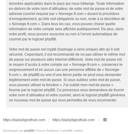
données applicables dans le pays qui nous héberge. Toute information
en-dehors de votre nom d’utilisateur, de votre mot de passe et de votre
adresse courriel requise par « Norvege-fr.com » durant la procédure
d’enregistrement, qu’elle soit obligatoire ou non, reste à la discrétion de
« Norvege-fr.com ». Dans tous les cas, vous pouvez choisir quelle
information de votre compte sera affichée publiquement. De plus, dans
votre profil, vous pouvez souscrire ou non à l’envoi automatique de
courriel par le logiciel phpBB.
Votre mot de passe est crypté (hashage à sens unique) afin qu’il soit
sécurisé. Cependant, il est recommandé de ne pas utiliser le même mot
de passe sur plusieurs sites Internet différents. Votre mot de passe est
le moyen d’accès à votre compte sur « Norvege-fr.com », conservez-le
soigneusement et en aucun cas une personne affiliée de « Norvege-
fr.com », de phpBB ou une d’une tierce partie ne peut vous demander
légitimement votre mot de passe. Si vous oubliez votre mot de passe,
vous pouvez utiliser la fonction « J’ai oublié mon mot de passe »
fournie par le logiciel phpBB. Ce processus vous demandera de fournir
votre nom d’utilisateur et votre courriel, alors le logiciel phpBB générera
un nouveau mot de passe qui vous permettra de vous reconnecter.
https://dailydigesthub.com
https://dailydigesthub.com
Développé par
phpBB
® Forum Software © phpBB Limited