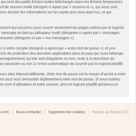
i sont des petits fichiers textes téléchargés dans les fichiers temporaires
ant de session invité (désigné ci-après par « session-id »), qui vous sont
our stocker les informations sur les sujets que vous avez lus, ce qui
ment qui est prévu pour couvrir seulement les pages créées par le logiciel
e message en tant qu’utilisateur invité (désignée ci-après par « messages
connexion (désignés ici par « vos messages »).
n à votre compte (désigné ci-après par « votre mot de passe »), et une
es lois de protection des données applicables dans le pays qui nous héberge.
registrement, qu’elle soit obligatoire ou non, reste à la discrétion de
ez souscrire ou non à l’envoi automatique de courriel par le logiciel phpBB.
rs sites Internet différents. Votre mot de passe est le moyen d’accès à votre
 ne peut vous demander légitimement votre mot de passe. Si vous oubliez
 nom d’utilisateur et votre courriel, alors le logiciel phpBB générera un
ub.com
Nous contacter
Supprimer les cookies
Heures au format
UTC