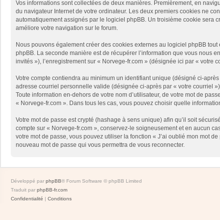
Vos informations sont collectées de deux manières. Premièrement, en naviguan
du navigateur Internet de votre ordinateur. Les deux premiers cookies ne contie
automatiquement assignés par le logiciel phpBB. Un troisième cookie sera créé
améliore votre navigation sur le forum.
Nous pouvons également créer des cookies externes au logiciel phpBB tout en
phpBB. La seconde manière est de récupérer l’information que vous nous envoy
invités »), l’enregistrement sur « Norvege-fr.com » (désignée ici par « votr
Votre compte contiendra au minimum un identifiant unique (désigné ci-après p
adresse courriel personnelle valide (désignée ci-après par « votre courriel 
Toute information en-dehors de votre nom d’utilisateur, de votre mot de passe 
« Norvege-fr.com ». Dans tous les cas, vous pouvez choisir quelle informatio
Votre mot de passe est crypté (hashage à sens unique) afin qu’il soit sécuris
compte sur « Norvege-fr.com », conservez-le soigneusement et en aucun cas 
votre mot de passe, vous pouvez utiliser la fonction « J’ai oublié mon mot de
nouveau mot de passe qui vous permettra de vous reconnecter.
Développé par
phpBB
® Forum Software © phpBB Limited
Traduit par
phpBB-fr.com
Confidentialité
|
Conditions