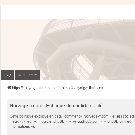
FAQ
Rechercher
https://dailydigesthub.com
https://dailydigesthub.com
Norvege-fr.com - Politique de confidentialité
Cette politique explique en détail comment « Norvege-fr.com » et ses sociétés
« eux », « leur », « logiciel phpBB », « www.phpbb.com », « phpBB Limited », 
informations »).