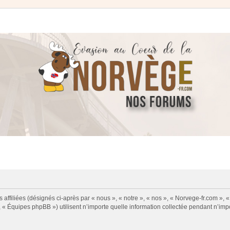
 affiliées (désignés ci-après par « nous », « notre », « nos », « Norvege-fr.com », 
« Équipes phpBB ») utilisent n’importe quelle information collectée pendant n’impor