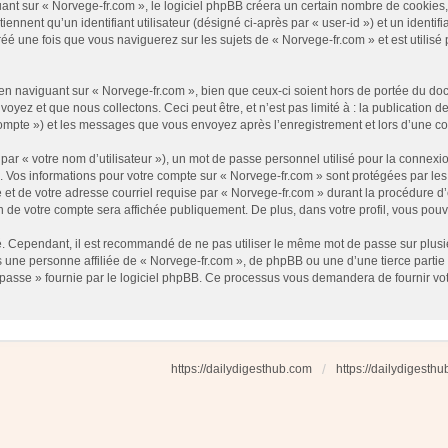
t sur « Norvege-fr.com », le logiciel phpBB créera un certain nombre de cookies, qu
nnent qu’un identifiant utilisateur (désigné ci-après par « user-id ») et un identifi
 une fois que vous naviguerez sur les sujets de « Norvege-fr.com » et est utilisé p
 naviguant sur « Norvege-fr.com », bien que ceux-ci soient hors de portée du docu
ez et que nous collectons. Ceci peut être, et n’est pas limité à : la publication d
e compte ») et les messages que vous envoyez après l’enregistrement et lors d’une 
ar « votre nom d’utilisateur »), un mot de passe personnel utilisé pour la connexio
»). Vos informations pour votre compte sur « Norvege-fr.com » sont protégées par l
et de votre adresse courriel requise par « Norvege-fr.com » durant la procédure d’en
n de votre compte sera affichée publiquement. De plus, dans votre profil, vous pouv
é. Cependant, il est recommandé de ne pas utiliser le même mot de passe sur plusieu
une personne affiliée de « Norvege-fr.com », de phpBB ou une d’une tierce partie
 passe » fournie par le logiciel phpBB. Ce processus vous demandera de fournir votre
https://dailydigesthub.com
https://dailydigesth