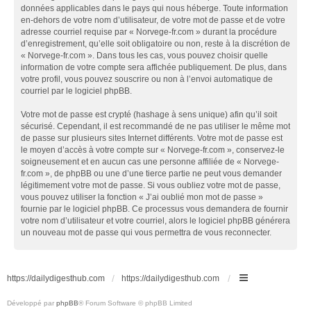
données applicables dans le pays qui nous héberge. Toute information
en-dehors de votre nom d’utilisateur, de votre mot de passe et de votre
adresse courriel requise par « Norvege-fr.com » durant la procédure
d’enregistrement, qu’elle soit obligatoire ou non, reste à la discrétion de
« Norvege-fr.com ». Dans tous les cas, vous pouvez choisir quelle
information de votre compte sera affichée publiquement. De plus, dans
votre profil, vous pouvez souscrire ou non à l’envoi automatique de
courriel par le logiciel phpBB.
Votre mot de passe est crypté (hashage à sens unique) afin qu’il soit
sécurisé. Cependant, il est recommandé de ne pas utiliser le même mot
de passe sur plusieurs sites Internet différents. Votre mot de passe est
le moyen d’accès à votre compte sur « Norvege-fr.com », conservez-le
soigneusement et en aucun cas une personne affiliée de « Norvege-
fr.com », de phpBB ou une d’une tierce partie ne peut vous demander
légitimement votre mot de passe. Si vous oubliez votre mot de passe,
vous pouvez utiliser la fonction « J’ai oublié mon mot de passe »
fournie par le logiciel phpBB. Ce processus vous demandera de fournir
votre nom d’utilisateur et votre courriel, alors le logiciel phpBB générera
un nouveau mot de passe qui vous permettra de vous reconnecter.
https://dailydigesthub.com
https://dailydigesthub.com
Développé par
phpBB
® Forum Software © phpBB Limited