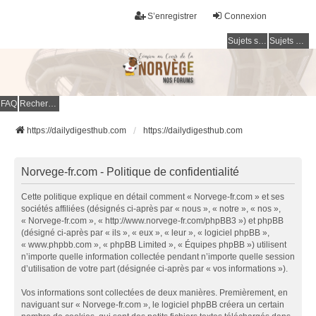
S’enregistrer
Connexion
Sujets sans réponse
Sujets actifs
FAQ
Rechercher
https://dailydigesthub.com
https://dailydigesthub.com
Norvege-fr.com - Politique de confidentialité
Cette politique explique en détail comment « Norvege-fr.com » et ses
sociétés affiliées (désignés ci-après par « nous », « notre », « nos »,
« Norvege-fr.com », « http://www.norvege-fr.com/phpBB3 ») et phpBB
(désigné ci-après par « ils », « eux », « leur », « logiciel phpBB »,
« www.phpbb.com », « phpBB Limited », « Équipes phpBB ») utilisent
n’importe quelle information collectée pendant n’importe quelle session
d’utilisation de votre part (désignée ci-après par « vos informations »).
Vos informations sont collectées de deux manières. Premièrement, en
naviguant sur « Norvege-fr.com », le logiciel phpBB créera un certain