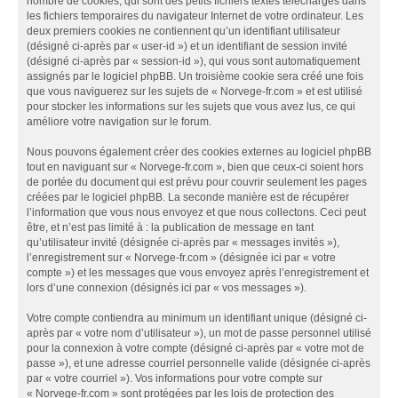
nombre de cookies, qui sont des petits fichiers textes téléchargés dans
les fichiers temporaires du navigateur Internet de votre ordinateur. Les
deux premiers cookies ne contiennent qu’un identifiant utilisateur
(désigné ci-après par « user-id ») et un identifiant de session invité
(désigné ci-après par « session-id »), qui vous sont automatiquement
assignés par le logiciel phpBB. Un troisième cookie sera créé une fois
que vous naviguerez sur les sujets de « Norvege-fr.com » et est utilisé
pour stocker les informations sur les sujets que vous avez lus, ce qui
améliore votre navigation sur le forum.
Nous pouvons également créer des cookies externes au logiciel phpBB
tout en naviguant sur « Norvege-fr.com », bien que ceux-ci soient hors
de portée du document qui est prévu pour couvrir seulement les pages
créées par le logiciel phpBB. La seconde manière est de récupérer
l’information que vous nous envoyez et que nous collectons. Ceci peut
être, et n’est pas limité à : la publication de message en tant
qu’utilisateur invité (désignée ci-après par « messages invités »),
l’enregistrement sur « Norvege-fr.com » (désignée ici par « votre
compte ») et les messages que vous envoyez après l’enregistrement et
lors d’une connexion (désignés ici par « vos messages »).
Votre compte contiendra au minimum un identifiant unique (désigné ci-
après par « votre nom d’utilisateur »), un mot de passe personnel utilisé
pour la connexion à votre compte (désigné ci-après par « votre mot de
passe »), et une adresse courriel personnelle valide (désignée ci-après
par « votre courriel »). Vos informations pour votre compte sur
« Norvege-fr.com » sont protégées par les lois de protection des