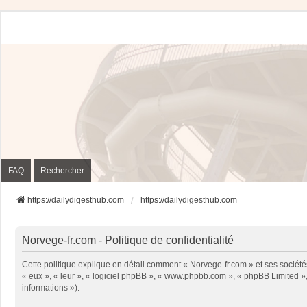
FAQ
Rechercher
https://dailydigesthub.com
https://dailydigesthub.com
Norvege-fr.com - Politique de confidentialité
Cette politique explique en détail comment « Norvege-fr.com » et ses sociétés
« eux », « leur », « logiciel phpBB », « www.phpbb.com », « phpBB Limited », 
informations »).