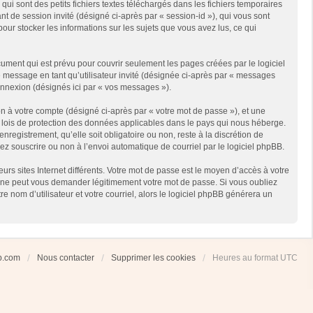
i sont des petits fichiers textes téléchargés dans les fichiers temporaires
ant de session invité (désigné ci-après par « session-id »), qui vous sont
our stocker les informations sur les sujets que vous avez lus, ce qui
ment qui est prévu pour couvrir seulement les pages créées par le logiciel
e message en tant qu’utilisateur invité (désignée ci-après par « messages
connexion (désignés ici par « vos messages »).
n à votre compte (désigné ci-après par « votre mot de passe »), et une
es lois de protection des données applicables dans le pays qui nous héberge.
registrement, qu’elle soit obligatoire ou non, reste à la discrétion de
ez souscrire ou non à l’envoi automatique de courriel par le logiciel phpBB.
rs sites Internet différents. Votre mot de passe est le moyen d’accès à votre
 ne peut vous demander légitimement votre mot de passe. Si vous oubliez
 nom d’utilisateur et votre courriel, alors le logiciel phpBB générera un
ub.com
Nous contacter
Supprimer les cookies
Heures au format
UTC