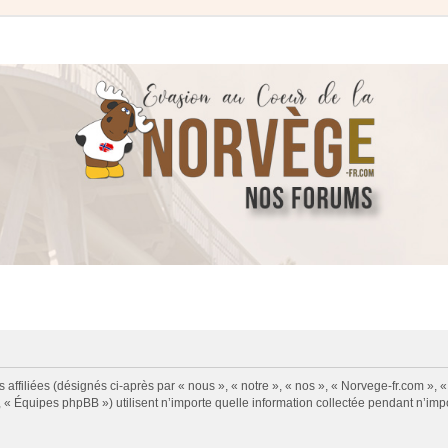
 affiliées (désignés ci-après par « nous », « notre », « nos », « Norvege-fr.com », 
« Équipes phpBB ») utilisent n’importe quelle information collectée pendant n’impor