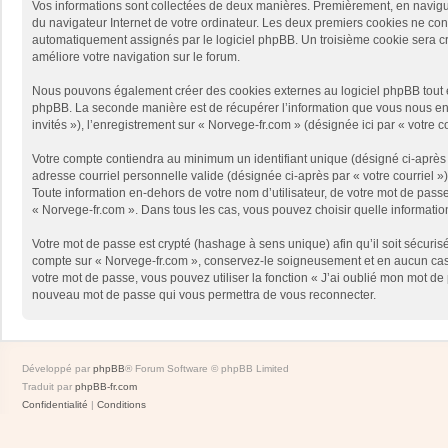
Vos informations sont collectées de deux manières. Premièrement, en naviguan
du navigateur Internet de votre ordinateur. Les deux premiers cookies ne contie
automatiquement assignés par le logiciel phpBB. Un troisième cookie sera créé
améliore votre navigation sur le forum.
Nous pouvons également créer des cookies externes au logiciel phpBB tout en
phpBB. La seconde manière est de récupérer l’information que vous nous envoy
invités »), l’enregistrement sur « Norvege-fr.com » (désignée ici par « votr
Votre compte contiendra au minimum un identifiant unique (désigné ci-après p
adresse courriel personnelle valide (désignée ci-après par « votre courriel 
Toute information en-dehors de votre nom d’utilisateur, de votre mot de passe 
« Norvege-fr.com ». Dans tous les cas, vous pouvez choisir quelle informatio
Votre mot de passe est crypté (hashage à sens unique) afin qu’il soit sécuris
compte sur « Norvege-fr.com », conservez-le soigneusement et en aucun cas 
votre mot de passe, vous pouvez utiliser la fonction « J’ai oublié mon mot de
nouveau mot de passe qui vous permettra de vous reconnecter.
Développé par
phpBB
® Forum Software © phpBB Limited
Traduit par
phpBB-fr.com
Confidentialité
|
Conditions