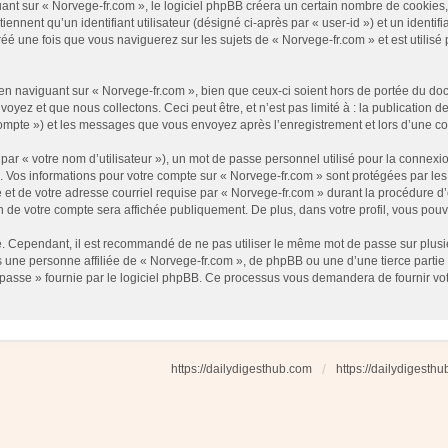
t sur « Norvege-fr.com », le logiciel phpBB créera un certain nombre de cookies, qu
nnent qu’un identifiant utilisateur (désigné ci-après par « user-id ») et un identifi
 une fois que vous naviguerez sur les sujets de « Norvege-fr.com » et est utilisé p
 naviguant sur « Norvege-fr.com », bien que ceux-ci soient hors de portée du docu
ez et que nous collectons. Ceci peut être, et n’est pas limité à : la publication d
e compte ») et les messages que vous envoyez après l’enregistrement et lors d’une 
ar « votre nom d’utilisateur »), un mot de passe personnel utilisé pour la connexio
»). Vos informations pour votre compte sur « Norvege-fr.com » sont protégées par l
et de votre adresse courriel requise par « Norvege-fr.com » durant la procédure d’en
n de votre compte sera affichée publiquement. De plus, dans votre profil, vous pouv
é. Cependant, il est recommandé de ne pas utiliser le même mot de passe sur plusieu
une personne affiliée de « Norvege-fr.com », de phpBB ou une d’une tierce partie
 passe » fournie par le logiciel phpBB. Ce processus vous demandera de fournir votre
https://dailydigesthub.com
https://dailydigesth