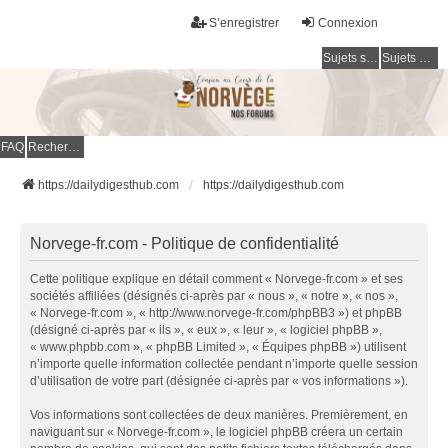
S’enregistrer
Connexion
Sujets sans réponse
Sujets actifs
FAQ
Rechercher
https://dailydigesthub.com
https://dailydigesthub.com
Norvege-fr.com - Politique de confidentialité
Cette politique explique en détail comment « Norvege-fr.com » et ses
sociétés affiliées (désignés ci-après par « nous », « notre », « nos »,
« Norvege-fr.com », « http://www.norvege-fr.com/phpBB3 ») et phpBB
(désigné ci-après par « ils », « eux », « leur », « logiciel phpBB »,
« www.phpbb.com », « phpBB Limited », « Équipes phpBB ») utilisent
n’importe quelle information collectée pendant n’importe quelle session
d’utilisation de votre part (désignée ci-après par « vos informations »).
Vos informations sont collectées de deux manières. Premièrement, en
naviguant sur « Norvege-fr.com », le logiciel phpBB créera un certain