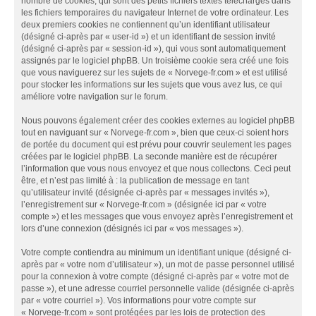
nombre de cookies, qui sont des petits fichiers textes téléchargés dans
les fichiers temporaires du navigateur Internet de votre ordinateur. Les
deux premiers cookies ne contiennent qu’un identifiant utilisateur
(désigné ci-après par « user-id ») et un identifiant de session invité
(désigné ci-après par « session-id »), qui vous sont automatiquement
assignés par le logiciel phpBB. Un troisième cookie sera créé une fois
que vous naviguerez sur les sujets de « Norvege-fr.com » et est utilisé
pour stocker les informations sur les sujets que vous avez lus, ce qui
améliore votre navigation sur le forum.
Nous pouvons également créer des cookies externes au logiciel phpBB
tout en naviguant sur « Norvege-fr.com », bien que ceux-ci soient hors
de portée du document qui est prévu pour couvrir seulement les pages
créées par le logiciel phpBB. La seconde manière est de récupérer
l’information que vous nous envoyez et que nous collectons. Ceci peut
être, et n’est pas limité à : la publication de message en tant
qu’utilisateur invité (désignée ci-après par « messages invités »),
l’enregistrement sur « Norvege-fr.com » (désignée ici par « votre
compte ») et les messages que vous envoyez après l’enregistrement et
lors d’une connexion (désignés ici par « vos messages »).
Votre compte contiendra au minimum un identifiant unique (désigné ci-
après par « votre nom d’utilisateur »), un mot de passe personnel utilisé
pour la connexion à votre compte (désigné ci-après par « votre mot de
passe »), et une adresse courriel personnelle valide (désignée ci-après
par « votre courriel »). Vos informations pour votre compte sur
« Norvege-fr.com » sont protégées par les lois de protection des