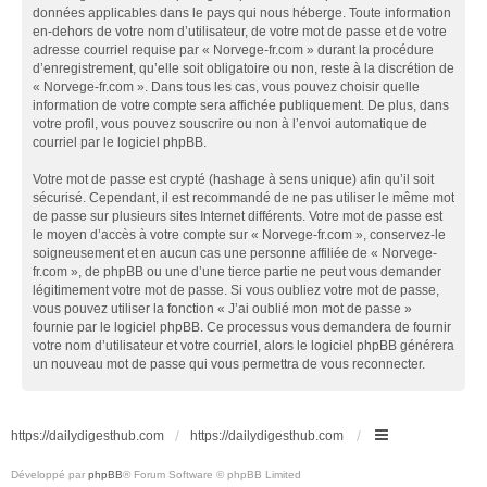
données applicables dans le pays qui nous héberge. Toute information
en-dehors de votre nom d’utilisateur, de votre mot de passe et de votre
adresse courriel requise par « Norvege-fr.com » durant la procédure
d’enregistrement, qu’elle soit obligatoire ou non, reste à la discrétion de
« Norvege-fr.com ». Dans tous les cas, vous pouvez choisir quelle
information de votre compte sera affichée publiquement. De plus, dans
votre profil, vous pouvez souscrire ou non à l’envoi automatique de
courriel par le logiciel phpBB.
Votre mot de passe est crypté (hashage à sens unique) afin qu’il soit
sécurisé. Cependant, il est recommandé de ne pas utiliser le même mot
de passe sur plusieurs sites Internet différents. Votre mot de passe est
le moyen d’accès à votre compte sur « Norvege-fr.com », conservez-le
soigneusement et en aucun cas une personne affiliée de « Norvege-
fr.com », de phpBB ou une d’une tierce partie ne peut vous demander
légitimement votre mot de passe. Si vous oubliez votre mot de passe,
vous pouvez utiliser la fonction « J’ai oublié mon mot de passe »
fournie par le logiciel phpBB. Ce processus vous demandera de fournir
votre nom d’utilisateur et votre courriel, alors le logiciel phpBB générera
un nouveau mot de passe qui vous permettra de vous reconnecter.
https://dailydigesthub.com
https://dailydigesthub.com
Développé par
phpBB
® Forum Software © phpBB Limited