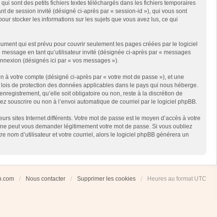
i sont des petits fichiers textes téléchargés dans les fichiers temporaires
ant de session invité (désigné ci-après par « session-id »), qui vous sont
our stocker les informations sur les sujets que vous avez lus, ce qui
ment qui est prévu pour couvrir seulement les pages créées par le logiciel
e message en tant qu’utilisateur invité (désignée ci-après par « messages
connexion (désignés ici par « vos messages »).
n à votre compte (désigné ci-après par « votre mot de passe »), et une
es lois de protection des données applicables dans le pays qui nous héberge.
registrement, qu’elle soit obligatoire ou non, reste à la discrétion de
ez souscrire ou non à l’envoi automatique de courriel par le logiciel phpBB.
rs sites Internet différents. Votre mot de passe est le moyen d’accès à votre
 ne peut vous demander légitimement votre mot de passe. Si vous oubliez
 nom d’utilisateur et votre courriel, alors le logiciel phpBB générera un
ub.com
Nous contacter
Supprimer les cookies
Heures au format
UTC