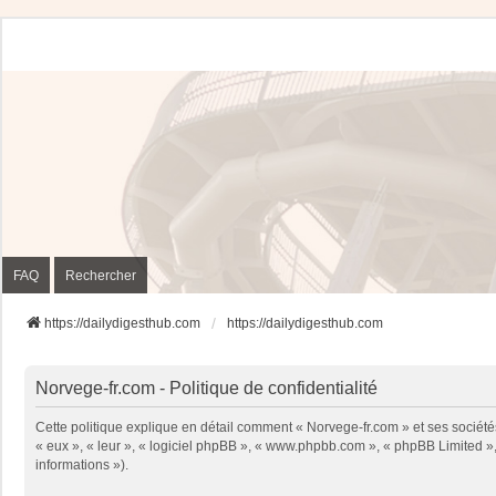
FAQ
Rechercher
https://dailydigesthub.com
https://dailydigesthub.com
Norvege-fr.com - Politique de confidentialité
Cette politique explique en détail comment « Norvege-fr.com » et ses sociétés
« eux », « leur », « logiciel phpBB », « www.phpbb.com », « phpBB Limited », 
informations »).