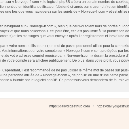
t sur « Norvege-fr.com », le logiciel phpBB créera un certain nombre de cookies, qu
nnent qu’un identifiant utilisateur (désigné ci-après par « user-id ») et un identifi
 une fois que vous naviguerez sur les sujets de « Norvege-fr.com » et est utilisé p
 naviguant sur « Norvege-fr.com », bien que ceux-ci soient hors de portée du docu
ez et que nous collectons. Ceci peut être, et n’est pas limité à : la publication d
e compte ») et les messages que vous envoyez après l’enregistrement et lors d’une 
ar « votre nom d’utilisateur »), un mot de passe personnel utilisé pour la connexio
»). Vos informations pour votre compte sur « Norvege-fr.com » sont protégées par l
et de votre adresse courriel requise par « Norvege-fr.com » durant la procédure d’en
n de votre compte sera affichée publiquement. De plus, dans votre profil, vous pouv
é. Cependant, il est recommandé de ne pas utiliser le même mot de passe sur plusieu
une personne affiliée de « Norvege-fr.com », de phpBB ou une d’une tierce partie
 passe » fournie par le logiciel phpBB. Ce processus vous demandera de fournir votre
https://dailydigesthub.com
https://dailydigesth