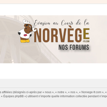
 affiliées (désignés ci-après par « nous », « notre », « nos », « Norvege-fr.com », 
« Équipes phpBB ») utilisent n’importe quelle information collectée pendant n’impor