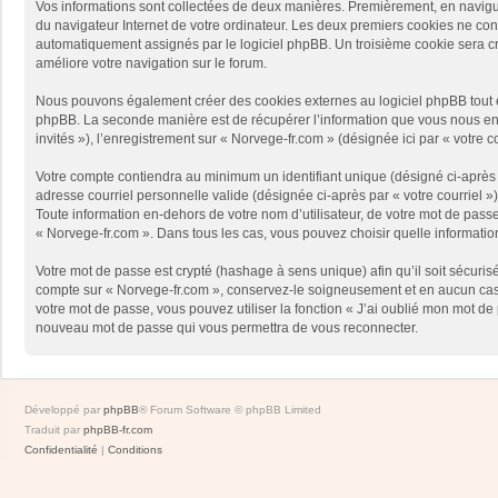
Vos informations sont collectées de deux manières. Premièrement, en naviguan
du navigateur Internet de votre ordinateur. Les deux premiers cookies ne contie
automatiquement assignés par le logiciel phpBB. Un troisième cookie sera créé
améliore votre navigation sur le forum.
Nous pouvons également créer des cookies externes au logiciel phpBB tout en
phpBB. La seconde manière est de récupérer l’information que vous nous envoy
invités »), l’enregistrement sur « Norvege-fr.com » (désignée ici par « votr
Votre compte contiendra au minimum un identifiant unique (désigné ci-après p
adresse courriel personnelle valide (désignée ci-après par « votre courriel 
Toute information en-dehors de votre nom d’utilisateur, de votre mot de passe 
« Norvege-fr.com ». Dans tous les cas, vous pouvez choisir quelle informatio
Votre mot de passe est crypté (hashage à sens unique) afin qu’il soit sécuris
compte sur « Norvege-fr.com », conservez-le soigneusement et en aucun cas 
votre mot de passe, vous pouvez utiliser la fonction « J’ai oublié mon mot de
nouveau mot de passe qui vous permettra de vous reconnecter.
Développé par
phpBB
® Forum Software © phpBB Limited
Traduit par
phpBB-fr.com
Confidentialité
|
Conditions