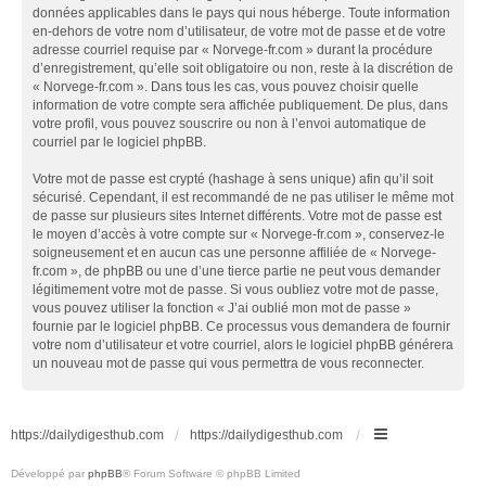
données applicables dans le pays qui nous héberge. Toute information
en-dehors de votre nom d’utilisateur, de votre mot de passe et de votre
adresse courriel requise par « Norvege-fr.com » durant la procédure
d’enregistrement, qu’elle soit obligatoire ou non, reste à la discrétion de
« Norvege-fr.com ». Dans tous les cas, vous pouvez choisir quelle
information de votre compte sera affichée publiquement. De plus, dans
votre profil, vous pouvez souscrire ou non à l’envoi automatique de
courriel par le logiciel phpBB.
Votre mot de passe est crypté (hashage à sens unique) afin qu’il soit
sécurisé. Cependant, il est recommandé de ne pas utiliser le même mot
de passe sur plusieurs sites Internet différents. Votre mot de passe est
le moyen d’accès à votre compte sur « Norvege-fr.com », conservez-le
soigneusement et en aucun cas une personne affiliée de « Norvege-
fr.com », de phpBB ou une d’une tierce partie ne peut vous demander
légitimement votre mot de passe. Si vous oubliez votre mot de passe,
vous pouvez utiliser la fonction « J’ai oublié mon mot de passe »
fournie par le logiciel phpBB. Ce processus vous demandera de fournir
votre nom d’utilisateur et votre courriel, alors le logiciel phpBB générera
un nouveau mot de passe qui vous permettra de vous reconnecter.
https://dailydigesthub.com
https://dailydigesthub.com
Développé par
phpBB
® Forum Software © phpBB Limited