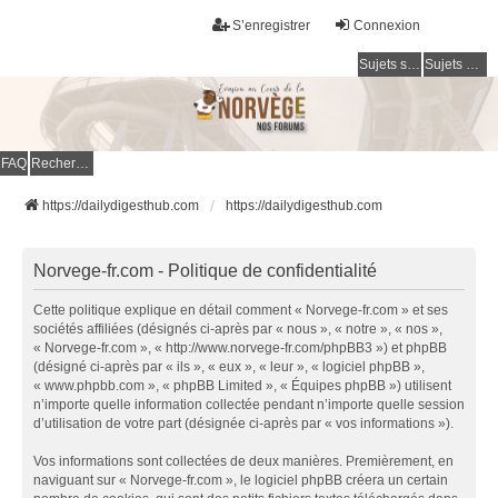
S’enregistrer
Connexion
Sujets sans réponse
Sujets actifs
FAQ
Rechercher
https://dailydigesthub.com
https://dailydigesthub.com
Norvege-fr.com - Politique de confidentialité
Cette politique explique en détail comment « Norvege-fr.com » et ses
sociétés affiliées (désignés ci-après par « nous », « notre », « nos »,
« Norvege-fr.com », « http://www.norvege-fr.com/phpBB3 ») et phpBB
(désigné ci-après par « ils », « eux », « leur », « logiciel phpBB »,
« www.phpbb.com », « phpBB Limited », « Équipes phpBB ») utilisent
n’importe quelle information collectée pendant n’importe quelle session
d’utilisation de votre part (désignée ci-après par « vos informations »).
Vos informations sont collectées de deux manières. Premièrement, en
naviguant sur « Norvege-fr.com », le logiciel phpBB créera un certain