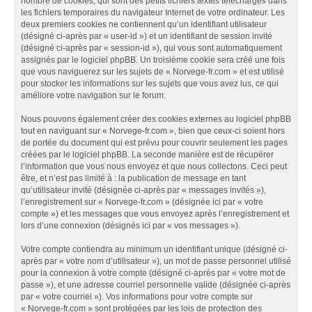
nombre de cookies, qui sont des petits fichiers textes téléchargés dans
les fichiers temporaires du navigateur Internet de votre ordinateur. Les
deux premiers cookies ne contiennent qu’un identifiant utilisateur
(désigné ci-après par « user-id ») et un identifiant de session invité
(désigné ci-après par « session-id »), qui vous sont automatiquement
assignés par le logiciel phpBB. Un troisième cookie sera créé une fois
que vous naviguerez sur les sujets de « Norvege-fr.com » et est utilisé
pour stocker les informations sur les sujets que vous avez lus, ce qui
améliore votre navigation sur le forum.
Nous pouvons également créer des cookies externes au logiciel phpBB
tout en naviguant sur « Norvege-fr.com », bien que ceux-ci soient hors
de portée du document qui est prévu pour couvrir seulement les pages
créées par le logiciel phpBB. La seconde manière est de récupérer
l’information que vous nous envoyez et que nous collectons. Ceci peut
être, et n’est pas limité à : la publication de message en tant
qu’utilisateur invité (désignée ci-après par « messages invités »),
l’enregistrement sur « Norvege-fr.com » (désignée ici par « votre
compte ») et les messages que vous envoyez après l’enregistrement et
lors d’une connexion (désignés ici par « vos messages »).
Votre compte contiendra au minimum un identifiant unique (désigné ci-
après par « votre nom d’utilisateur »), un mot de passe personnel utilisé
pour la connexion à votre compte (désigné ci-après par « votre mot de
passe »), et une adresse courriel personnelle valide (désignée ci-après
par « votre courriel »). Vos informations pour votre compte sur
« Norvege-fr.com » sont protégées par les lois de protection des