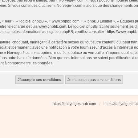
 n’accédez pas et/ou n’utilisez pas « Norvege-fr.com ». Nous pouvons modifier cell
s-même. Si vous continuez d’utiliser « Norvege-fr.com » alors que des changements o
 « leur », « logiciel phpBB », « www.phpbb.com », « phpBB Limited », « Équipes php
 être téléchargé depuis
www.phpbb.com
. Le logiciel phpBB facilite seulement les
us amples informations au sujet de phpBB, veuillez consulter :
https://www.phpbb
atoire, choquant, menaçant, à caractère sexuel ou tout autre contenu qui peut tran
diat et permanent, avec une notification à votre fournisseur d’accès à Internet si
e « Norvege-fr.com » supprime, modifie, déplace ou verrouille n’importe quel suj
dans notre base de données. Bien que ces informations ne soient pas diffusées à u
ant à compromettre les données.
https://dailydigesthub.com
https://dailydigesth