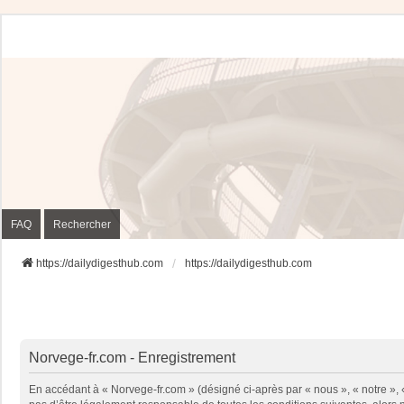
FAQ
Rechercher
https://dailydigesthub.com
https://dailydigesthub.com
Norvege-fr.com - Enregistrement
En accédant à « Norvege-fr.com » (désigné ci-après par « nous », « notre »,