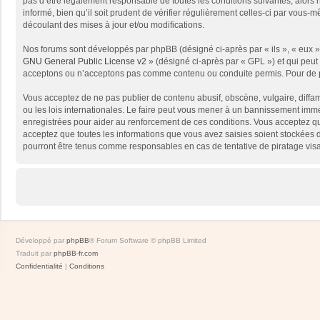
pas d’être légalement responsable de toutes les conditions suivantes, alors
informé, bien qu’il soit prudent de vérifier régulièrement celles-ci par vou
découlant des mises à jour et/ou modifications.
Nos forums sont développés par phpBB (désigné ci-après par « ils », « eux »,
GNU General Public License v2
» (désigné ci-après par « GPL ») et qui peut
acceptons ou n’acceptons pas comme contenu ou conduite permis. Pour de pl
Vous acceptez de ne pas publier de contenu abusif, obscène, vulgaire, diffam
ou les lois internationales. Le faire peut vous mener à un bannissement immé
enregistrées pour aider au renforcement de ces conditions. Vous acceptez qu
acceptez que toutes les informations que vous avez saisies soient stockées 
pourront être tenus comme responsables en cas de tentative de piratage vis
Développé par
phpBB
® Forum Software © phpBB Limited
Traduit par
phpBB-fr.com
Confidentialité
|
Conditions