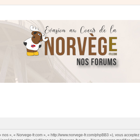
 « nos », « Norvege-fr.com », « http://www.norvege-fr.com/phpBB3 »), vous acceptez