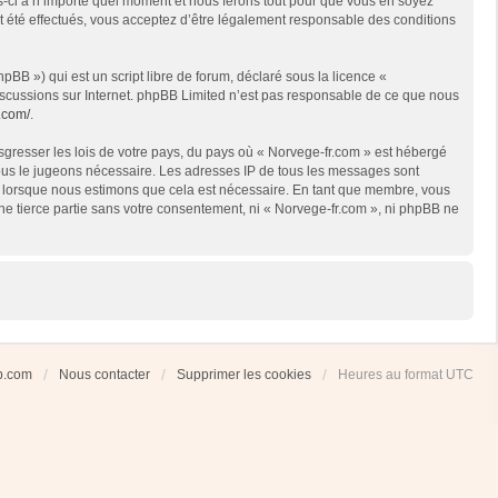
es-ci à n’importe quel moment et nous ferons tout pour que vous en soyez
nt été effectués, vous acceptez d’être légalement responsable des conditions
BB ») qui est un script libre de forum, déclaré sous la licence «
 discussions sur Internet. phpBB Limited n’est pas responsable de ce que nous
.com/
.
sgresser les lois de votre pays, du pays où « Norvege-fr.com » est hébergé
 nous le jugeons nécessaire. Les adresses IP de tous les messages sont
et lorsque nous estimons que cela est nécessaire. En tant que membre, vous
ne tierce partie sans votre consentement, ni « Norvege-fr.com », ni phpBB ne
ub.com
Nous contacter
Supprimer les cookies
Heures au format
UTC