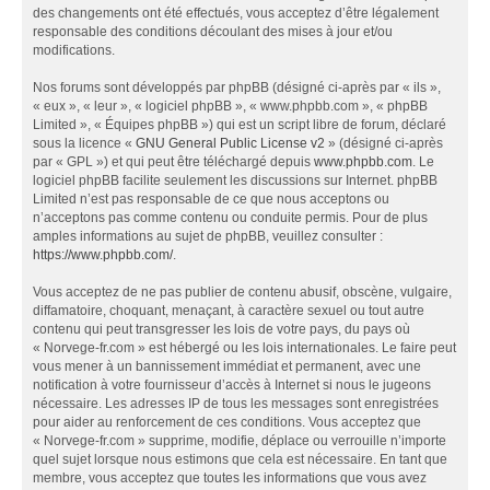
des changements ont été effectués, vous acceptez d’être légalement
responsable des conditions découlant des mises à jour et/ou
modifications.
Nos forums sont développés par phpBB (désigné ci-après par « ils »,
« eux », « leur », « logiciel phpBB », « www.phpbb.com », « phpBB
Limited », « Équipes phpBB ») qui est un script libre de forum, déclaré
sous la licence «
GNU General Public License v2
» (désigné ci-après
par « GPL ») et qui peut être téléchargé depuis
www.phpbb.com
. Le
logiciel phpBB facilite seulement les discussions sur Internet. phpBB
Limited n’est pas responsable de ce que nous acceptons ou
n’acceptons pas comme contenu ou conduite permis. Pour de plus
amples informations au sujet de phpBB, veuillez consulter :
https://www.phpbb.com/
.
Vous acceptez de ne pas publier de contenu abusif, obscène, vulgaire,
diffamatoire, choquant, menaçant, à caractère sexuel ou tout autre
contenu qui peut transgresser les lois de votre pays, du pays où
« Norvege-fr.com » est hébergé ou les lois internationales. Le faire peut
vous mener à un bannissement immédiat et permanent, avec une
notification à votre fournisseur d’accès à Internet si nous le jugeons
nécessaire. Les adresses IP de tous les messages sont enregistrées
pour aider au renforcement de ces conditions. Vous acceptez que
« Norvege-fr.com » supprime, modifie, déplace ou verrouille n’importe
quel sujet lorsque nous estimons que cela est nécessaire. En tant que
membre, vous acceptez que toutes les informations que vous avez