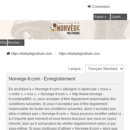
Connexion
Sujets sans réponse
Sujets actifs
FAQ
Rechercher
https://dailydigesthub.com
https://dailydigesthub.com
Langue :
Norvege-fr.com - Enregistrement
En accédant à « Norvege-fr.com » (désigné ci-après par « nous »,
« notre », « nos », « Norvege-fr.com », « http://www.norvege-
fr.com/phpBB3 »), vous acceptez d’être légalement responsable des
conditions suivantes. Si vous n’acceptez pas d’être légalement
responsable de toutes les conditions suivantes, alors n’accédez pas
et/ou n’utilisez pas « Norvege-fr.com ». Nous pouvons modifier celles-ci
à n’importe quel moment et nous ferons tout pour que vous en soyez
informé, bien qu’il soit prudent de vérifier régulièrement celles-ci par
vous-même. Si vous continuez d’utiliser « Norvege-fr.com » alors que