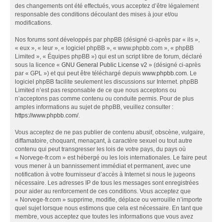
des changements ont été effectués, vous acceptez d’être légalement
responsable des conditions découlant des mises à jour et/ou
modifications.
Nos forums sont développés par phpBB (désigné ci-après par « ils »,
« eux », « leur », « logiciel phpBB », « www.phpbb.com », « phpBB
Limited », « Équipes phpBB ») qui est un script libre de forum, déclaré
sous la licence «
GNU General Public License v2
» (désigné ci-après
par « GPL ») et qui peut être téléchargé depuis
www.phpbb.com
. Le
logiciel phpBB facilite seulement les discussions sur Internet. phpBB
Limited n’est pas responsable de ce que nous acceptons ou
n’acceptons pas comme contenu ou conduite permis. Pour de plus
amples informations au sujet de phpBB, veuillez consulter :
https://www.phpbb.com/
.
Vous acceptez de ne pas publier de contenu abusif, obscène, vulgaire,
diffamatoire, choquant, menaçant, à caractère sexuel ou tout autre
contenu qui peut transgresser les lois de votre pays, du pays où
« Norvege-fr.com » est hébergé ou les lois internationales. Le faire peut
vous mener à un bannissement immédiat et permanent, avec une
notification à votre fournisseur d’accès à Internet si nous le jugeons
nécessaire. Les adresses IP de tous les messages sont enregistrées
pour aider au renforcement de ces conditions. Vous acceptez que
« Norvege-fr.com » supprime, modifie, déplace ou verrouille n’importe
quel sujet lorsque nous estimons que cela est nécessaire. En tant que
membre, vous acceptez que toutes les informations que vous avez