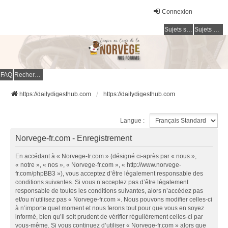
Connexion
Sujets sans réponse
Sujets actifs
FAQ
Rechercher
https://dailydigesthub.com
https://dailydigesthub.com
Langue :
Norvege-fr.com - Enregistrement
En accédant à « Norvege-fr.com » (désigné ci-après par « nous »,
« notre », « nos », « Norvege-fr.com », « http://www.norvege-
fr.com/phpBB3 »), vous acceptez d’être légalement responsable des
conditions suivantes. Si vous n’acceptez pas d’être légalement
responsable de toutes les conditions suivantes, alors n’accédez pas
et/ou n’utilisez pas « Norvege-fr.com ». Nous pouvons modifier celles-ci
à n’importe quel moment et nous ferons tout pour que vous en soyez
informé, bien qu’il soit prudent de vérifier régulièrement celles-ci par
vous-même. Si vous continuez d’utiliser « Norvege-fr.com » alors que