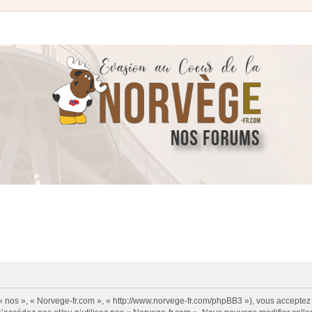
 « nos », « Norvege-fr.com », « http://www.norvege-fr.com/phpBB3 »), vous acceptez