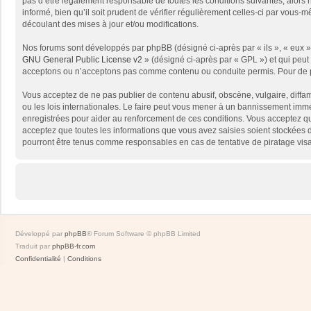
pas d’être légalement responsable de toutes les conditions suivantes, alors
informé, bien qu’il soit prudent de vérifier régulièrement celles-ci par vou
découlant des mises à jour et/ou modifications.
Nos forums sont développés par phpBB (désigné ci-après par « ils », « eux »,
GNU General Public License v2
» (désigné ci-après par « GPL ») et qui peut
acceptons ou n’acceptons pas comme contenu ou conduite permis. Pour de pl
Vous acceptez de ne pas publier de contenu abusif, obscène, vulgaire, diffam
ou les lois internationales. Le faire peut vous mener à un bannissement immé
enregistrées pour aider au renforcement de ces conditions. Vous acceptez qu
acceptez que toutes les informations que vous avez saisies soient stockées 
pourront être tenus comme responsables en cas de tentative de piratage vis
Développé par
phpBB
® Forum Software © phpBB Limited
Traduit par
phpBB-fr.com
Confidentialité
|
Conditions