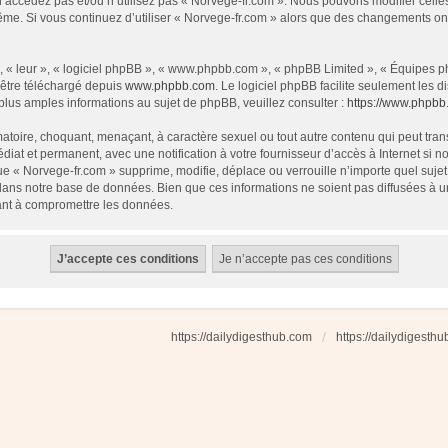
 n’accédez pas et/ou n’utilisez pas « Norvege-fr.com ». Nous pouvons modifier cell
s-même. Si vous continuez d’utiliser « Norvege-fr.com » alors que des changements o
 « leur », « logiciel phpBB », « www.phpbb.com », « phpBB Limited », « Équipes php
 être téléchargé depuis
www.phpbb.com
. Le logiciel phpBB facilite seulement les
us amples informations au sujet de phpBB, veuillez consulter :
https://www.phpbb
atoire, choquant, menaçant, à caractère sexuel ou tout autre contenu qui peut tran
diat et permanent, avec une notification à votre fournisseur d’accès à Internet si
e « Norvege-fr.com » supprime, modifie, déplace ou verrouille n’importe quel suj
dans notre base de données. Bien que ces informations ne soient pas diffusées à u
ant à compromettre les données.
https://dailydigesthub.com
https://dailydigesth