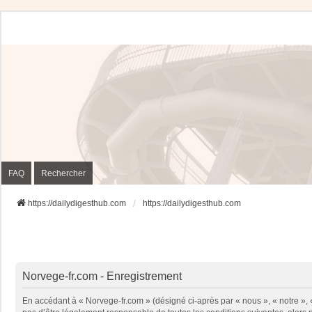
FAQ
Rechercher
https://dailydigesthub.com
https://dailydigesthub.com
Norvege-fr.com - Enregistrement
En accédant à « Norvege-fr.com » (désigné ci-après par « nous », « notre »,