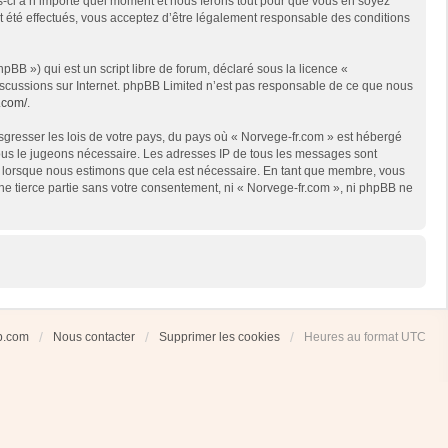
es-ci à n’importe quel moment et nous ferons tout pour que vous en soyez
nt été effectués, vous acceptez d’être légalement responsable des conditions
BB ») qui est un script libre de forum, déclaré sous la licence «
 discussions sur Internet. phpBB Limited n’est pas responsable de ce que nous
.com/
.
sgresser les lois de votre pays, du pays où « Norvege-fr.com » est hébergé
 nous le jugeons nécessaire. Les adresses IP de tous les messages sont
et lorsque nous estimons que cela est nécessaire. En tant que membre, vous
ne tierce partie sans votre consentement, ni « Norvege-fr.com », ni phpBB ne
ub.com
Nous contacter
Supprimer les cookies
Heures au format
UTC