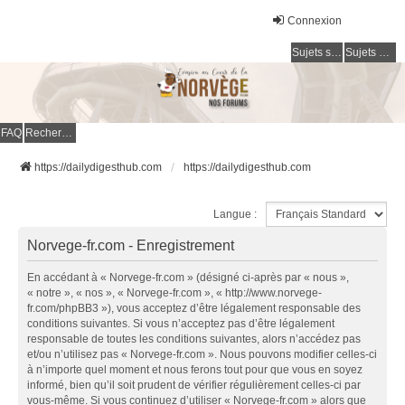
Connexion
Sujets sans réponse
Sujets actifs
FAQ
Rechercher
https://dailydigesthub.com
https://dailydigesthub.com
Langue :
Norvege-fr.com - Enregistrement
En accédant à « Norvege-fr.com » (désigné ci-après par « nous »,
« notre », « nos », « Norvege-fr.com », « http://www.norvege-
fr.com/phpBB3 »), vous acceptez d’être légalement responsable des
conditions suivantes. Si vous n’acceptez pas d’être légalement
responsable de toutes les conditions suivantes, alors n’accédez pas
et/ou n’utilisez pas « Norvege-fr.com ». Nous pouvons modifier celles-ci
à n’importe quel moment et nous ferons tout pour que vous en soyez
informé, bien qu’il soit prudent de vérifier régulièrement celles-ci par
vous-même. Si vous continuez d’utiliser « Norvege-fr.com » alors que