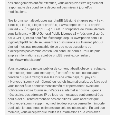
des changements ont été effectués, vous acceptez d’être légalement
responsable des conditions découlant des mises à jour et/ou
modifications.
Nos forums sont développés par phpBB (désigné ci-après par « ils »,
« eux », « leur », « logiciel phpBB », « www.phpbb.com », « phpBB
Limited », « Équipes phpBB ») qui est un script libre de forum, déclaré
sous la licence «
GNU General Public License v2
» (désigné ci-après
par « GPL ») et qui peut être téléchargé depuis
www.phpbb.com
. Le
logiciel phpBB facilite seulement les discussions sur Internet. phpBB
Limited n’est pas responsable de ce que nous acceptons ou
n’acceptons pas comme contenu ou conduite permis. Pour de plus
amples informations au sujet de phpBB, veuillez consulter :
https://www.phpbb.com/
.
Vous acceptez de ne pas publier de contenu abusif, obscène, vulgaire,
diffamatoire, choquant, menaçant, à caractère sexuel ou tout autre
contenu qui peut transgresser les lois de votre pays, du pays où
« Norvege-fr.com » est hébergé ou les lois internationales. Le faire peut
vous mener à un bannissement immédiat et permanent, avec une
notification à votre fournisseur d’accès à Internet si nous le jugeons
nécessaire. Les adresses IP de tous les messages sont enregistrées
pour aider au renforcement de ces conditions. Vous acceptez que
« Norvege-fr.com » supprime, modifie, déplace ou verrouille n’importe
quel sujet lorsque nous estimons que cela est nécessaire. En tant que
membre, vous acceptez que toutes les informations que vous avez