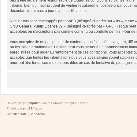
pas d’être légalement responsable de toutes les conditions suivantes, alors
informé, bien qu’il soit prudent de vérifier régulièrement celles-ci par vou
découlant des mises à jour et/ou modifications.
Nos forums sont développés par phpBB (désigné ci-après par « ils », « eux »,
GNU General Public License v2
» (désigné ci-après par « GPL ») et qui peut
acceptons ou n’acceptons pas comme contenu ou conduite permis. Pour de pl
Vous acceptez de ne pas publier de contenu abusif, obscène, vulgaire, diffam
ou les lois internationales. Le faire peut vous mener à un bannissement immé
enregistrées pour aider au renforcement de ces conditions. Vous acceptez qu
acceptez que toutes les informations que vous avez saisies soient stockées 
pourront être tenus comme responsables en cas de tentative de piratage vis
Développé par
phpBB
® Forum Software © phpBB Limited
Traduit par
phpBB-fr.com
Confidentialité
|
Conditions