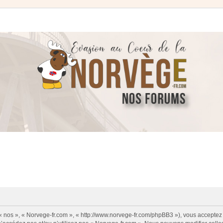
 « nos », « Norvege-fr.com », « http://www.norvege-fr.com/phpBB3 »), vous acceptez