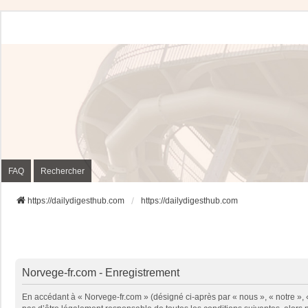
FAQ
Rechercher
https://dailydigesthub.com
https://dailydigesthub.com
Norvege-fr.com - Enregistrement
En accédant à « Norvege-fr.com » (désigné ci-après par « nous », « notre »,