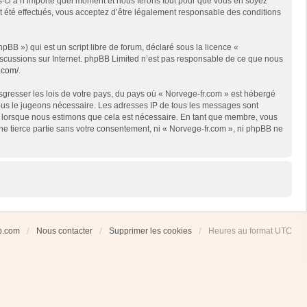
es-ci à n’importe quel moment et nous ferons tout pour que vous en soyez
nt été effectués, vous acceptez d’être légalement responsable des conditions
BB ») qui est un script libre de forum, déclaré sous la licence «
 discussions sur Internet. phpBB Limited n’est pas responsable de ce que nous
.com/
.
sgresser les lois de votre pays, du pays où « Norvege-fr.com » est hébergé
 nous le jugeons nécessaire. Les adresses IP de tous les messages sont
et lorsque nous estimons que cela est nécessaire. En tant que membre, vous
ne tierce partie sans votre consentement, ni « Norvege-fr.com », ni phpBB ne
ub.com
Nous contacter
Supprimer les cookies
Heures au format
UTC