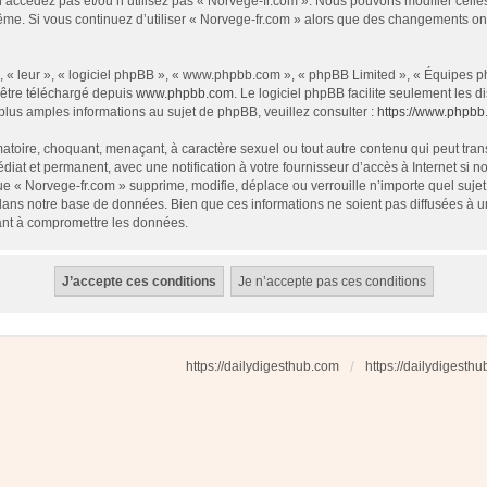
 n’accédez pas et/ou n’utilisez pas « Norvege-fr.com ». Nous pouvons modifier cell
s-même. Si vous continuez d’utiliser « Norvege-fr.com » alors que des changements o
 « leur », « logiciel phpBB », « www.phpbb.com », « phpBB Limited », « Équipes php
 être téléchargé depuis
www.phpbb.com
. Le logiciel phpBB facilite seulement les
us amples informations au sujet de phpBB, veuillez consulter :
https://www.phpbb
atoire, choquant, menaçant, à caractère sexuel ou tout autre contenu qui peut tran
diat et permanent, avec une notification à votre fournisseur d’accès à Internet si
e « Norvege-fr.com » supprime, modifie, déplace ou verrouille n’importe quel suj
dans notre base de données. Bien que ces informations ne soient pas diffusées à u
ant à compromettre les données.
https://dailydigesthub.com
https://dailydigesth