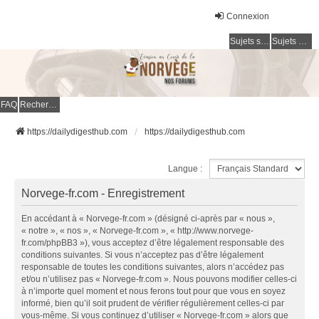
Connexion
Sujets sans réponse
Sujets actifs
FAQ
Rechercher
https://dailydigesthub.com
https://dailydigesthub.com
Langue :
Norvege-fr.com - Enregistrement
En accédant à « Norvege-fr.com » (désigné ci-après par « nous »,
« notre », « nos », « Norvege-fr.com », « http://www.norvege-
fr.com/phpBB3 »), vous acceptez d’être légalement responsable des
conditions suivantes. Si vous n’acceptez pas d’être légalement
responsable de toutes les conditions suivantes, alors n’accédez pas
et/ou n’utilisez pas « Norvege-fr.com ». Nous pouvons modifier celles-ci
à n’importe quel moment et nous ferons tout pour que vous en soyez
informé, bien qu’il soit prudent de vérifier régulièrement celles-ci par
vous-même. Si vous continuez d’utiliser « Norvege-fr.com » alors que