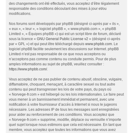
des changements ont été effectués, vous acceptez d’être légalement
responsable des conditions découlant des mises à jour et/ou
modifications.
Nos forums sont développés par phpBB (désigné ci-après par « ils »,
« eux », « leur », « logiciel phpBB », « www.phpbb.com », « phpBB
Limited », « Équipes phpBB ») qui est un script libre de forum, déclaré
sous la licence «
GNU General Public License v2
» (désigné ci-après
par « GPL ») et qui peut être téléchargé depuis
www.phpbb.com
. Le
logiciel phpBB facilite seulement les discussions sur Internet. phpBB
Limited n’est pas responsable de ce que nous acceptons ou
n’acceptons pas comme contenu ou conduite permis. Pour de plus
amples informations au sujet de phpBB, veuillez consulter :
https://www.phpbb.com/
.
Vous acceptez de ne pas publier de contenu abusif, obscène, vulgaire,
diffamatoire, choquant, menaçant, à caractère sexuel ou tout autre
contenu qui peut transgresser les lois de votre pays, du pays où
« Norvege-fr.com » est hébergé ou les lois internationales. Le faire peut
vous mener à un bannissement immédiat et permanent, avec une
notification à votre fournisseur d’accès à Internet si nous le jugeons
nécessaire. Les adresses IP de tous les messages sont enregistrées
pour aider au renforcement de ces conditions. Vous acceptez que
« Norvege-fr.com » supprime, modifie, déplace ou verrouille n’importe
quel sujet lorsque nous estimons que cela est nécessaire. En tant que
membre, vous acceptez que toutes les informations que vous avez