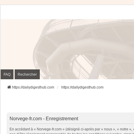
FAQ
Rechercher
https://dailydigesthub.com
https://dailydigesthub.com
Norvege-fr.com - Enregistrement
En accédant à « Norvege-fr.com » (désigné ci-après par « nous », « notre »,