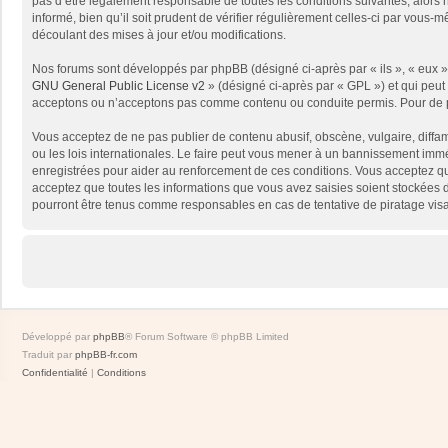
pas d’être légalement responsable de toutes les conditions suivantes, alors
informé, bien qu’il soit prudent de vérifier régulièrement celles-ci par vou
découlant des mises à jour et/ou modifications.
Nos forums sont développés par phpBB (désigné ci-après par « ils », « eux »,
GNU General Public License v2
» (désigné ci-après par « GPL ») et qui peut
acceptons ou n’acceptons pas comme contenu ou conduite permis. Pour de pl
Vous acceptez de ne pas publier de contenu abusif, obscène, vulgaire, diffam
ou les lois internationales. Le faire peut vous mener à un bannissement immé
enregistrées pour aider au renforcement de ces conditions. Vous acceptez qu
acceptez que toutes les informations que vous avez saisies soient stockées 
pourront être tenus comme responsables en cas de tentative de piratage vis
Développé par
phpBB
® Forum Software © phpBB Limited
Traduit par
phpBB-fr.com
Confidentialité
|
Conditions