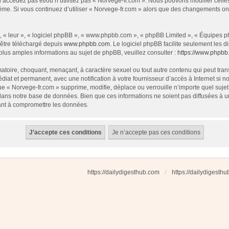
 n’accédez pas et/ou n’utilisez pas « Norvege-fr.com ». Nous pouvons modifier cell
s-même. Si vous continuez d’utiliser « Norvege-fr.com » alors que des changements o
 « leur », « logiciel phpBB », « www.phpbb.com », « phpBB Limited », « Équipes php
 être téléchargé depuis
www.phpbb.com
. Le logiciel phpBB facilite seulement les
us amples informations au sujet de phpBB, veuillez consulter :
https://www.phpbb
atoire, choquant, menaçant, à caractère sexuel ou tout autre contenu qui peut tran
diat et permanent, avec une notification à votre fournisseur d’accès à Internet si
e « Norvege-fr.com » supprime, modifie, déplace ou verrouille n’importe quel suj
dans notre base de données. Bien que ces informations ne soient pas diffusées à u
ant à compromettre les données.
https://dailydigesthub.com
https://dailydigesth