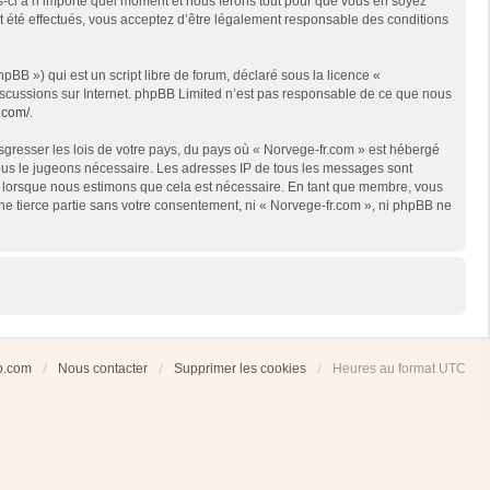
es-ci à n’importe quel moment et nous ferons tout pour que vous en soyez
nt été effectués, vous acceptez d’être légalement responsable des conditions
BB ») qui est un script libre de forum, déclaré sous la licence «
 discussions sur Internet. phpBB Limited n’est pas responsable de ce que nous
.com/
.
sgresser les lois de votre pays, du pays où « Norvege-fr.com » est hébergé
 nous le jugeons nécessaire. Les adresses IP de tous les messages sont
et lorsque nous estimons que cela est nécessaire. En tant que membre, vous
ne tierce partie sans votre consentement, ni « Norvege-fr.com », ni phpBB ne
ub.com
Nous contacter
Supprimer les cookies
Heures au format
UTC