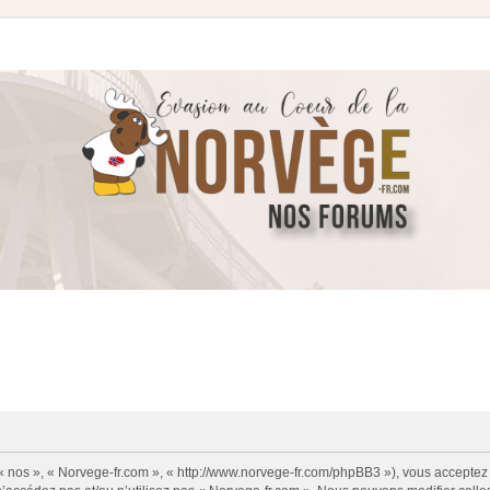
 « nos », « Norvege-fr.com », « http://www.norvege-fr.com/phpBB3 »), vous acceptez