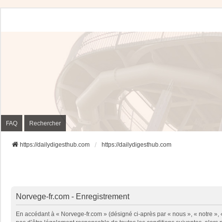
FAQ
Rechercher
https://dailydigesthub.com
https://dailydigesthub.com
Norvege-fr.com - Enregistrement
En accédant à « Norvege-fr.com » (désigné ci-après par « nous », « notre »,