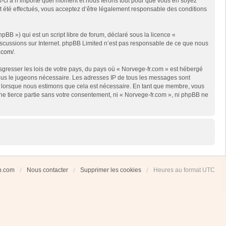
es-ci à n’importe quel moment et nous ferons tout pour que vous en soyez
nt été effectués, vous acceptez d’être légalement responsable des conditions
BB ») qui est un script libre de forum, déclaré sous la licence «
 discussions sur Internet. phpBB Limited n’est pas responsable de ce que nous
.com/
.
sgresser les lois de votre pays, du pays où « Norvege-fr.com » est hébergé
 nous le jugeons nécessaire. Les adresses IP de tous les messages sont
et lorsque nous estimons que cela est nécessaire. En tant que membre, vous
ne tierce partie sans votre consentement, ni « Norvege-fr.com », ni phpBB ne
ub.com
Nous contacter
Supprimer les cookies
Heures au format
UTC