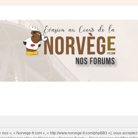
 « nos », « Norvege-fr.com », « http://www.norvege-fr.com/phpBB3 »), vous acceptez