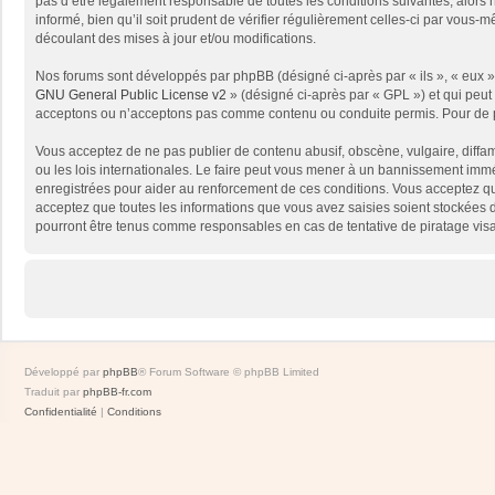
pas d’être légalement responsable de toutes les conditions suivantes, alors
informé, bien qu’il soit prudent de vérifier régulièrement celles-ci par vou
découlant des mises à jour et/ou modifications.
Nos forums sont développés par phpBB (désigné ci-après par « ils », « eux »,
GNU General Public License v2
» (désigné ci-après par « GPL ») et qui peut
acceptons ou n’acceptons pas comme contenu ou conduite permis. Pour de pl
Vous acceptez de ne pas publier de contenu abusif, obscène, vulgaire, diffam
ou les lois internationales. Le faire peut vous mener à un bannissement immé
enregistrées pour aider au renforcement de ces conditions. Vous acceptez qu
acceptez que toutes les informations que vous avez saisies soient stockées 
pourront être tenus comme responsables en cas de tentative de piratage vis
Développé par
phpBB
® Forum Software © phpBB Limited
Traduit par
phpBB-fr.com
Confidentialité
|
Conditions