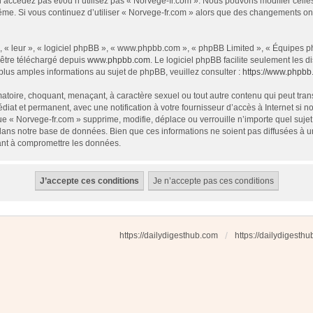
 n’accédez pas et/ou n’utilisez pas « Norvege-fr.com ». Nous pouvons modifier cell
s-même. Si vous continuez d’utiliser « Norvege-fr.com » alors que des changements o
 « leur », « logiciel phpBB », « www.phpbb.com », « phpBB Limited », « Équipes php
 être téléchargé depuis
www.phpbb.com
. Le logiciel phpBB facilite seulement les
us amples informations au sujet de phpBB, veuillez consulter :
https://www.phpbb
atoire, choquant, menaçant, à caractère sexuel ou tout autre contenu qui peut tran
diat et permanent, avec une notification à votre fournisseur d’accès à Internet si
e « Norvege-fr.com » supprime, modifie, déplace ou verrouille n’importe quel suj
dans notre base de données. Bien que ces informations ne soient pas diffusées à u
ant à compromettre les données.
https://dailydigesthub.com
https://dailydigesth