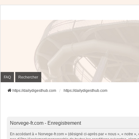
FAQ
Rechercher
https://dailydigesthub.com
https://dailydigesthub.com
Norvege-fr.com - Enregistrement
En accédant à « Norvege-fr.com » (désigné ci-après par « nous », « notre »,