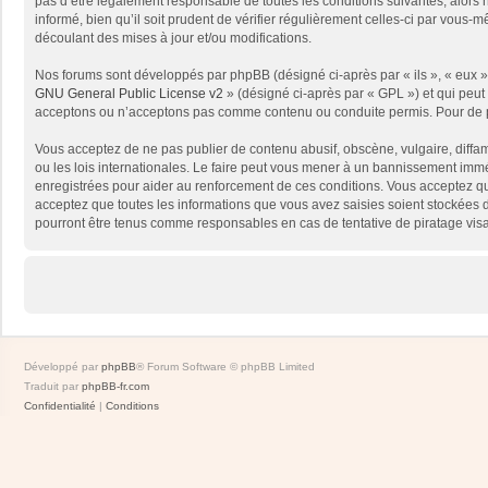
pas d’être légalement responsable de toutes les conditions suivantes, alors
informé, bien qu’il soit prudent de vérifier régulièrement celles-ci par vou
découlant des mises à jour et/ou modifications.
Nos forums sont développés par phpBB (désigné ci-après par « ils », « eux »,
GNU General Public License v2
» (désigné ci-après par « GPL ») et qui peut
acceptons ou n’acceptons pas comme contenu ou conduite permis. Pour de pl
Vous acceptez de ne pas publier de contenu abusif, obscène, vulgaire, diffam
ou les lois internationales. Le faire peut vous mener à un bannissement immé
enregistrées pour aider au renforcement de ces conditions. Vous acceptez qu
acceptez que toutes les informations que vous avez saisies soient stockées 
pourront être tenus comme responsables en cas de tentative de piratage vis
Développé par
phpBB
® Forum Software © phpBB Limited
Traduit par
phpBB-fr.com
Confidentialité
|
Conditions