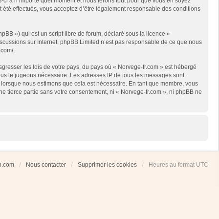
es-ci à n’importe quel moment et nous ferons tout pour que vous en soyez
nt été effectués, vous acceptez d’être légalement responsable des conditions
BB ») qui est un script libre de forum, déclaré sous la licence «
 discussions sur Internet. phpBB Limited n’est pas responsable de ce que nous
.com/
.
sgresser les lois de votre pays, du pays où « Norvege-fr.com » est hébergé
 nous le jugeons nécessaire. Les adresses IP de tous les messages sont
et lorsque nous estimons que cela est nécessaire. En tant que membre, vous
ne tierce partie sans votre consentement, ni « Norvege-fr.com », ni phpBB ne
ub.com
Nous contacter
Supprimer les cookies
Heures au format
UTC