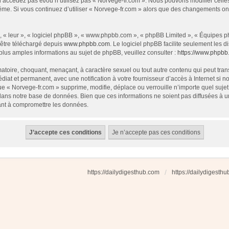
 n’accédez pas et/ou n’utilisez pas « Norvege-fr.com ». Nous pouvons modifier cell
s-même. Si vous continuez d’utiliser « Norvege-fr.com » alors que des changements o
 « leur », « logiciel phpBB », « www.phpbb.com », « phpBB Limited », « Équipes php
 être téléchargé depuis
www.phpbb.com
. Le logiciel phpBB facilite seulement les
us amples informations au sujet de phpBB, veuillez consulter :
https://www.phpbb
atoire, choquant, menaçant, à caractère sexuel ou tout autre contenu qui peut tran
diat et permanent, avec une notification à votre fournisseur d’accès à Internet si
e « Norvege-fr.com » supprime, modifie, déplace ou verrouille n’importe quel suj
dans notre base de données. Bien que ces informations ne soient pas diffusées à u
ant à compromettre les données.
https://dailydigesthub.com
https://dailydigesth