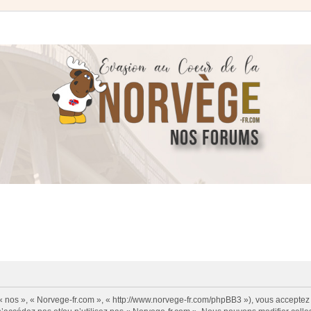
 « nos », « Norvege-fr.com », « http://www.norvege-fr.com/phpBB3 »), vous acceptez