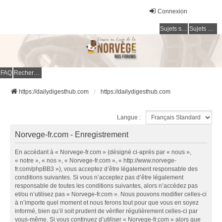
Connexion
Sujets sans réponse
Sujets actifs
FAQ
Rechercher
https://dailydigesthub.com
https://dailydigesthub.com
Langue :
Norvege-fr.com - Enregistrement
En accédant à « Norvege-fr.com » (désigné ci-après par « nous »,
« notre », « nos », « Norvege-fr.com », « http://www.norvege-
fr.com/phpBB3 »), vous acceptez d’être légalement responsable des
conditions suivantes. Si vous n’acceptez pas d’être légalement
responsable de toutes les conditions suivantes, alors n’accédez pas
et/ou n’utilisez pas « Norvege-fr.com ». Nous pouvons modifier celles-ci
à n’importe quel moment et nous ferons tout pour que vous en soyez
informé, bien qu’il soit prudent de vérifier régulièrement celles-ci par
vous-même. Si vous continuez d’utiliser « Norvege-fr.com » alors que