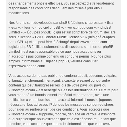
des changements ont été effectués, vous acceptez d’être légalement
responsable des conditions découlant des mises à jour et/ou
modifications.
Nos forums sont développés par phpBB (désigné ci-après par « ils »,
« eux », « leur », « logiciel phpBB », « www.phpbb.com », « phpBB
Limited », « Équipes phpBB ») qui est un script libre de forum, déclaré
sous la licence «
GNU General Public License v2
» (désigné ci-après
par « GPL ») et qui peut être téléchargé depuis
www.phpbb.com
. Le
logiciel phpBB facilite seulement les discussions sur Internet. phpBB
Limited n’est pas responsable de ce que nous acceptons ou
n’acceptons pas comme contenu ou conduite permis. Pour de plus
amples informations au sujet de phpBB, veuillez consulter :
https://www.phpbb.com/
.
Vous acceptez de ne pas publier de contenu abusif, obscène, vulgaire,
diffamatoire, choquant, menaçant, à caractère sexuel ou tout autre
contenu qui peut transgresser les lois de votre pays, du pays où
« Norvege-fr.com » est hébergé ou les lois internationales. Le faire peut
vous mener à un bannissement immédiat et permanent, avec une
notification à votre fournisseur d’accès à Internet si nous le jugeons
nécessaire. Les adresses IP de tous les messages sont enregistrées
pour aider au renforcement de ces conditions. Vous acceptez que
« Norvege-fr.com » supprime, modifie, déplace ou verrouille n’importe
quel sujet lorsque nous estimons que cela est nécessaire. En tant que
membre, vous acceptez que toutes les informations que vous avez