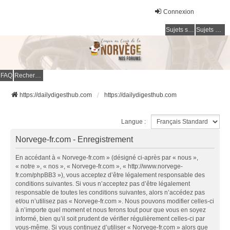
Connexion
Sujets sans réponse
Sujets actifs
FAQ
Rechercher
https://dailydigesthub.com
https://dailydigesthub.com
Langue :
Norvege-fr.com - Enregistrement
En accédant à « Norvege-fr.com » (désigné ci-après par « nous »,
« notre », « nos », « Norvege-fr.com », « http://www.norvege-
fr.com/phpBB3 »), vous acceptez d’être légalement responsable des
conditions suivantes. Si vous n’acceptez pas d’être légalement
responsable de toutes les conditions suivantes, alors n’accédez pas
et/ou n’utilisez pas « Norvege-fr.com ». Nous pouvons modifier celles-ci
à n’importe quel moment et nous ferons tout pour que vous en soyez
informé, bien qu’il soit prudent de vérifier régulièrement celles-ci par
vous-même. Si vous continuez d’utiliser « Norvege-fr.com » alors que