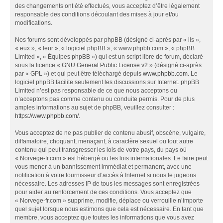
des changements ont été effectués, vous acceptez d’être légalement
responsable des conditions découlant des mises à jour et/ou
modifications.
Nos forums sont développés par phpBB (désigné ci-après par « ils »,
« eux », « leur », « logiciel phpBB », « www.phpbb.com », « phpBB
Limited », « Équipes phpBB ») qui est un script libre de forum, déclaré
sous la licence «
GNU General Public License v2
» (désigné ci-après
par « GPL ») et qui peut être téléchargé depuis
www.phpbb.com
. Le
logiciel phpBB facilite seulement les discussions sur Internet. phpBB
Limited n’est pas responsable de ce que nous acceptons ou
n’acceptons pas comme contenu ou conduite permis. Pour de plus
amples informations au sujet de phpBB, veuillez consulter :
https://www.phpbb.com/
.
Vous acceptez de ne pas publier de contenu abusif, obscène, vulgaire,
diffamatoire, choquant, menaçant, à caractère sexuel ou tout autre
contenu qui peut transgresser les lois de votre pays, du pays où
« Norvege-fr.com » est hébergé ou les lois internationales. Le faire peut
vous mener à un bannissement immédiat et permanent, avec une
notification à votre fournisseur d’accès à Internet si nous le jugeons
nécessaire. Les adresses IP de tous les messages sont enregistrées
pour aider au renforcement de ces conditions. Vous acceptez que
« Norvege-fr.com » supprime, modifie, déplace ou verrouille n’importe
quel sujet lorsque nous estimons que cela est nécessaire. En tant que
membre, vous acceptez que toutes les informations que vous avez