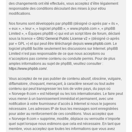
des changements ont été effectués, vous acceptez d’être légalement
responsable des conditions découlant des mises à jour et/ou
modifications.
Nos forums sont développés par phpBB (désigné ci-après par « ils »,
« eux », « leur », « logiciel phpBB », « www.phpbb.com », « phpBB
Limited », « Équipes phpBB ») qui est un script libre de forum, déclaré
sous la licence «
GNU General Public License v2
» (désigné ci-après
par « GPL ») et qui peut être téléchargé depuis
www.phpbb.com
. Le
logiciel phpBB facilite seulement les discussions sur Internet. phpBB
Limited n’est pas responsable de ce que nous acceptons ou
n’acceptons pas comme contenu ou conduite permis. Pour de plus
amples informations au sujet de phpBB, veuillez consulter :
https://www.phpbb.com/
.
Vous acceptez de ne pas publier de contenu abusif, obscène, vulgaire,
diffamatoire, choquant, menaçant, à caractère sexuel ou tout autre
contenu qui peut transgresser les lois de votre pays, du pays où
« Norvege-fr.com » est hébergé ou les lois internationales. Le faire peut
vous mener à un bannissement immédiat et permanent, avec une
notification à votre fournisseur d’accès à Internet si nous le jugeons
nécessaire. Les adresses IP de tous les messages sont enregistrées
pour aider au renforcement de ces conditions. Vous acceptez que
« Norvege-fr.com » supprime, modifie, déplace ou verrouille n’importe
quel sujet lorsque nous estimons que cela est nécessaire. En tant que
membre, vous acceptez que toutes les informations que vous avez