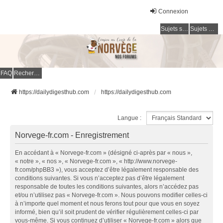
Connexion
Sujets sans réponse
Sujets actifs
FAQ
Rechercher
https://dailydigesthub.com
https://dailydigesthub.com
Langue :
Norvege-fr.com - Enregistrement
En accédant à « Norvege-fr.com » (désigné ci-après par « nous »,
« notre », « nos », « Norvege-fr.com », « http://www.norvege-
fr.com/phpBB3 »), vous acceptez d’être légalement responsable des
conditions suivantes. Si vous n’acceptez pas d’être légalement
responsable de toutes les conditions suivantes, alors n’accédez pas
et/ou n’utilisez pas « Norvege-fr.com ». Nous pouvons modifier celles-ci
à n’importe quel moment et nous ferons tout pour que vous en soyez
informé, bien qu’il soit prudent de vérifier régulièrement celles-ci par
vous-même. Si vous continuez d’utiliser « Norvege-fr.com » alors que