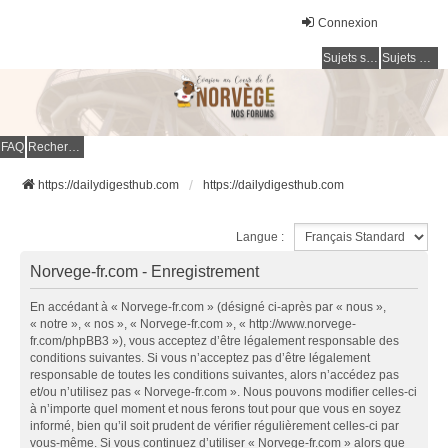
Connexion
Sujets sans réponse
Sujets actifs
FAQ
Rechercher
https://dailydigesthub.com
https://dailydigesthub.com
Langue :
Norvege-fr.com - Enregistrement
En accédant à « Norvege-fr.com » (désigné ci-après par « nous »,
« notre », « nos », « Norvege-fr.com », « http://www.norvege-
fr.com/phpBB3 »), vous acceptez d’être légalement responsable des
conditions suivantes. Si vous n’acceptez pas d’être légalement
responsable de toutes les conditions suivantes, alors n’accédez pas
et/ou n’utilisez pas « Norvege-fr.com ». Nous pouvons modifier celles-ci
à n’importe quel moment et nous ferons tout pour que vous en soyez
informé, bien qu’il soit prudent de vérifier régulièrement celles-ci par
vous-même. Si vous continuez d’utiliser « Norvege-fr.com » alors que