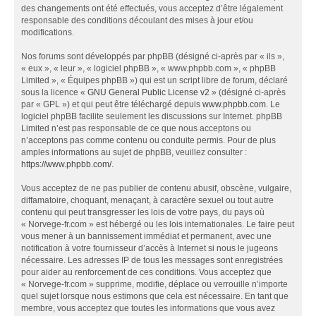
des changements ont été effectués, vous acceptez d’être légalement
responsable des conditions découlant des mises à jour et/ou
modifications.
Nos forums sont développés par phpBB (désigné ci-après par « ils »,
« eux », « leur », « logiciel phpBB », « www.phpbb.com », « phpBB
Limited », « Équipes phpBB ») qui est un script libre de forum, déclaré
sous la licence «
GNU General Public License v2
» (désigné ci-après
par « GPL ») et qui peut être téléchargé depuis
www.phpbb.com
. Le
logiciel phpBB facilite seulement les discussions sur Internet. phpBB
Limited n’est pas responsable de ce que nous acceptons ou
n’acceptons pas comme contenu ou conduite permis. Pour de plus
amples informations au sujet de phpBB, veuillez consulter :
https://www.phpbb.com/
.
Vous acceptez de ne pas publier de contenu abusif, obscène, vulgaire,
diffamatoire, choquant, menaçant, à caractère sexuel ou tout autre
contenu qui peut transgresser les lois de votre pays, du pays où
« Norvege-fr.com » est hébergé ou les lois internationales. Le faire peut
vous mener à un bannissement immédiat et permanent, avec une
notification à votre fournisseur d’accès à Internet si nous le jugeons
nécessaire. Les adresses IP de tous les messages sont enregistrées
pour aider au renforcement de ces conditions. Vous acceptez que
« Norvege-fr.com » supprime, modifie, déplace ou verrouille n’importe
quel sujet lorsque nous estimons que cela est nécessaire. En tant que
membre, vous acceptez que toutes les informations que vous avez