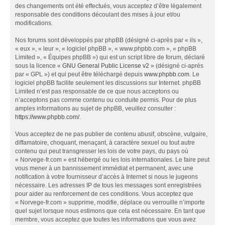
des changements ont été effectués, vous acceptez d’être légalement
responsable des conditions découlant des mises à jour et/ou
modifications.
Nos forums sont développés par phpBB (désigné ci-après par « ils »,
« eux », « leur », « logiciel phpBB », « www.phpbb.com », « phpBB
Limited », « Équipes phpBB ») qui est un script libre de forum, déclaré
sous la licence «
GNU General Public License v2
» (désigné ci-après
par « GPL ») et qui peut être téléchargé depuis
www.phpbb.com
. Le
logiciel phpBB facilite seulement les discussions sur Internet. phpBB
Limited n’est pas responsable de ce que nous acceptons ou
n’acceptons pas comme contenu ou conduite permis. Pour de plus
amples informations au sujet de phpBB, veuillez consulter :
https://www.phpbb.com/
.
Vous acceptez de ne pas publier de contenu abusif, obscène, vulgaire,
diffamatoire, choquant, menaçant, à caractère sexuel ou tout autre
contenu qui peut transgresser les lois de votre pays, du pays où
« Norvege-fr.com » est hébergé ou les lois internationales. Le faire peut
vous mener à un bannissement immédiat et permanent, avec une
notification à votre fournisseur d’accès à Internet si nous le jugeons
nécessaire. Les adresses IP de tous les messages sont enregistrées
pour aider au renforcement de ces conditions. Vous acceptez que
« Norvege-fr.com » supprime, modifie, déplace ou verrouille n’importe
quel sujet lorsque nous estimons que cela est nécessaire. En tant que
membre, vous acceptez que toutes les informations que vous avez