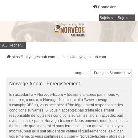
Connexion
Sujets sans réponse
Sujets actifs
FAQ
Rechercher
https://dailydigesthub.com
https://dailydigesthub.com
Langue :
Norvege-fr.com - Enregistrement
En accédant à « Norvege-fr.com » (désigné ci-après par « nous »,
« notre », « nos », « Norvege-fr.com », « http://www.norvege-
fr.com/phpBB3 »), vous acceptez d’être légalement responsable des
conditions suivantes. Si vous n’acceptez pas d’être légalement
responsable de toutes les conditions suivantes, alors n’accédez pas
et/ou n’utilisez pas « Norvege-fr.com ». Nous pouvons modifier celles-ci
à n’importe quel moment et nous ferons tout pour que vous en soyez
informé, bien qu’il soit prudent de vérifier régulièrement celles-ci par
vous-même. Si vous continuez d’utiliser « Norvege-fr.com » alors que