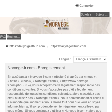
Connexion
Sujets sans réponse
Sujets actifs
FAQ
Rechercher
https://dailydigesthub.com
https://dailydigesthub.com
Langue :
Norvege-fr.com - Enregistrement
En accédant à « Norvege-fr.com » (désigné ci-après par « nous »,
« notre », « nos », « Norvege-fr.com », « http://www.norvege-
fr.com/phpBB3 »), vous acceptez d’être légalement responsable des
conditions suivantes. Si vous n’acceptez pas d’être légalement
responsable de toutes les conditions suivantes, alors n’accédez pas
et/ou n’utilisez pas « Norvege-fr.com ». Nous pouvons modifier celles-ci
à n’importe quel moment et nous ferons tout pour que vous en soyez
informé, bien qu’il soit prudent de vérifier régulièrement celles-ci par
vous-même. Si vous continuez d’utiliser « Norvege-fr.com » alors que