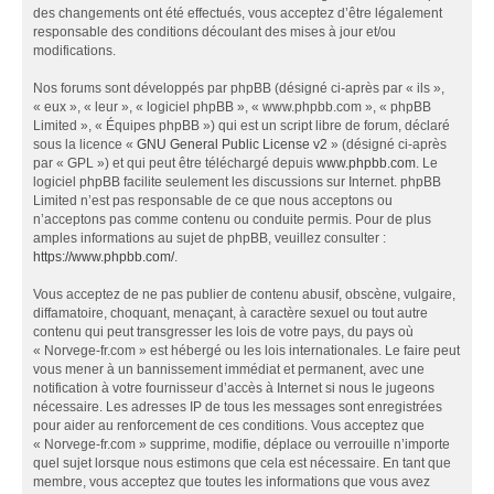
des changements ont été effectués, vous acceptez d’être légalement
responsable des conditions découlant des mises à jour et/ou
modifications.
Nos forums sont développés par phpBB (désigné ci-après par « ils »,
« eux », « leur », « logiciel phpBB », « www.phpbb.com », « phpBB
Limited », « Équipes phpBB ») qui est un script libre de forum, déclaré
sous la licence «
GNU General Public License v2
» (désigné ci-après
par « GPL ») et qui peut être téléchargé depuis
www.phpbb.com
. Le
logiciel phpBB facilite seulement les discussions sur Internet. phpBB
Limited n’est pas responsable de ce que nous acceptons ou
n’acceptons pas comme contenu ou conduite permis. Pour de plus
amples informations au sujet de phpBB, veuillez consulter :
https://www.phpbb.com/
.
Vous acceptez de ne pas publier de contenu abusif, obscène, vulgaire,
diffamatoire, choquant, menaçant, à caractère sexuel ou tout autre
contenu qui peut transgresser les lois de votre pays, du pays où
« Norvege-fr.com » est hébergé ou les lois internationales. Le faire peut
vous mener à un bannissement immédiat et permanent, avec une
notification à votre fournisseur d’accès à Internet si nous le jugeons
nécessaire. Les adresses IP de tous les messages sont enregistrées
pour aider au renforcement de ces conditions. Vous acceptez que
« Norvege-fr.com » supprime, modifie, déplace ou verrouille n’importe
quel sujet lorsque nous estimons que cela est nécessaire. En tant que
membre, vous acceptez que toutes les informations que vous avez