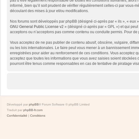
pas d’être légalement responsable de toutes les conditions suivantes, alors
informé, bien qu’il soit prudent de vérifier régulièrement celles-ci par vou
découlant des mises à jour et/ou modifications.
Nos forums sont développés par phpBB (désigné ci-après par « ils », « eux »,
GNU General Public License v2
» (désigné ci-après par « GPL ») et qui peut
acceptons ou n’acceptons pas comme contenu ou conduite permis. Pour de pl
Vous acceptez de ne pas publier de contenu abusif, obscène, vulgaire, diffam
ou les lois internationales. Le faire peut vous mener à un bannissement immé
enregistrées pour aider au renforcement de ces conditions. Vous acceptez qu
acceptez que toutes les informations que vous avez saisies soient stockées 
pourront être tenus comme responsables en cas de tentative de piratage vis
Développé par
phpBB
® Forum Software © phpBB Limited
Traduit par
phpBB-fr.com
Confidentialité
|
Conditions