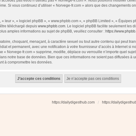
 n’accédez pas et/ou n’utilisez pas « Norvege-fr.com ». Nous pouvons modifier cell
s-même. Si vous continuez d’utiliser « Norvege-fr.com » alors que des changements o
 « leur », « logiciel phpBB », « www.phpbb.com », « phpBB Limited », « Équipes php
 être téléchargé depuis
www.phpbb.com
. Le logiciel phpBB facilite seulement les
us amples informations au sujet de phpBB, veuillez consulter :
https://www.phpbb
atoire, choquant, menaçant, à caractère sexuel ou tout autre contenu qui peut tran
diat et permanent, avec une notification à votre fournisseur d’accès à Internet si
e « Norvege-fr.com » supprime, modifie, déplace ou verrouille n’importe quel suj
dans notre base de données. Bien que ces informations ne soient pas diffusées à u
ant à compromettre les données.
https://dailydigesthub.com
https://dailydigesth