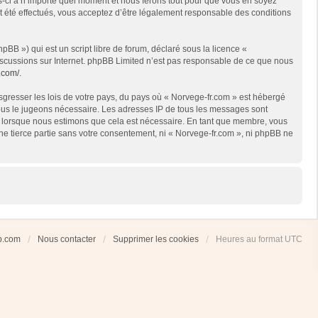
es-ci à n’importe quel moment et nous ferons tout pour que vous en soyez
nt été effectués, vous acceptez d’être légalement responsable des conditions
BB ») qui est un script libre de forum, déclaré sous la licence «
 discussions sur Internet. phpBB Limited n’est pas responsable de ce que nous
.com/
.
sgresser les lois de votre pays, du pays où « Norvege-fr.com » est hébergé
 nous le jugeons nécessaire. Les adresses IP de tous les messages sont
et lorsque nous estimons que cela est nécessaire. En tant que membre, vous
ne tierce partie sans votre consentement, ni « Norvege-fr.com », ni phpBB ne
ub.com
Nous contacter
Supprimer les cookies
Heures au format
UTC