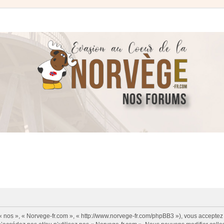
 « nos », « Norvege-fr.com », « http://www.norvege-fr.com/phpBB3 »), vous acceptez