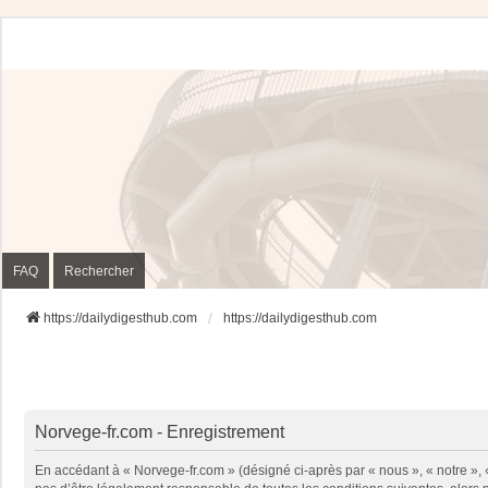
FAQ
Rechercher
https://dailydigesthub.com
https://dailydigesthub.com
Norvege-fr.com - Enregistrement
En accédant à « Norvege-fr.com » (désigné ci-après par « nous », « notre »,