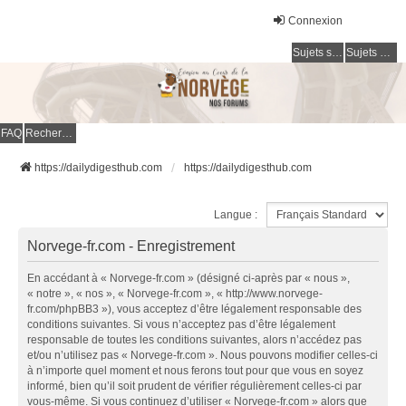
Connexion
Sujets sans réponse
Sujets actifs
FAQ
Rechercher
https://dailydigesthub.com
https://dailydigesthub.com
Langue :
Norvege-fr.com - Enregistrement
En accédant à « Norvege-fr.com » (désigné ci-après par « nous »,
« notre », « nos », « Norvege-fr.com », « http://www.norvege-
fr.com/phpBB3 »), vous acceptez d’être légalement responsable des
conditions suivantes. Si vous n’acceptez pas d’être légalement
responsable de toutes les conditions suivantes, alors n’accédez pas
et/ou n’utilisez pas « Norvege-fr.com ». Nous pouvons modifier celles-ci
à n’importe quel moment et nous ferons tout pour que vous en soyez
informé, bien qu’il soit prudent de vérifier régulièrement celles-ci par
vous-même. Si vous continuez d’utiliser « Norvege-fr.com » alors que