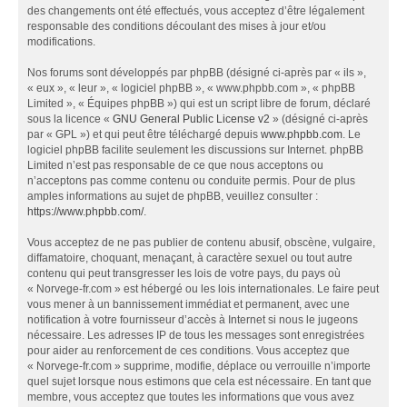
des changements ont été effectués, vous acceptez d’être légalement
responsable des conditions découlant des mises à jour et/ou
modifications.
Nos forums sont développés par phpBB (désigné ci-après par « ils »,
« eux », « leur », « logiciel phpBB », « www.phpbb.com », « phpBB
Limited », « Équipes phpBB ») qui est un script libre de forum, déclaré
sous la licence «
GNU General Public License v2
» (désigné ci-après
par « GPL ») et qui peut être téléchargé depuis
www.phpbb.com
. Le
logiciel phpBB facilite seulement les discussions sur Internet. phpBB
Limited n’est pas responsable de ce que nous acceptons ou
n’acceptons pas comme contenu ou conduite permis. Pour de plus
amples informations au sujet de phpBB, veuillez consulter :
https://www.phpbb.com/
.
Vous acceptez de ne pas publier de contenu abusif, obscène, vulgaire,
diffamatoire, choquant, menaçant, à caractère sexuel ou tout autre
contenu qui peut transgresser les lois de votre pays, du pays où
« Norvege-fr.com » est hébergé ou les lois internationales. Le faire peut
vous mener à un bannissement immédiat et permanent, avec une
notification à votre fournisseur d’accès à Internet si nous le jugeons
nécessaire. Les adresses IP de tous les messages sont enregistrées
pour aider au renforcement de ces conditions. Vous acceptez que
« Norvege-fr.com » supprime, modifie, déplace ou verrouille n’importe
quel sujet lorsque nous estimons que cela est nécessaire. En tant que
membre, vous acceptez que toutes les informations que vous avez