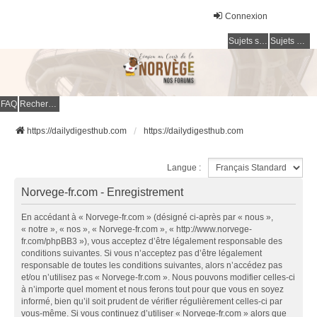
Connexion
Sujets sans réponse
Sujets actifs
FAQ
Rechercher
https://dailydigesthub.com
https://dailydigesthub.com
Langue :
Norvege-fr.com - Enregistrement
En accédant à « Norvege-fr.com » (désigné ci-après par « nous »,
« notre », « nos », « Norvege-fr.com », « http://www.norvege-
fr.com/phpBB3 »), vous acceptez d’être légalement responsable des
conditions suivantes. Si vous n’acceptez pas d’être légalement
responsable de toutes les conditions suivantes, alors n’accédez pas
et/ou n’utilisez pas « Norvege-fr.com ». Nous pouvons modifier celles-ci
à n’importe quel moment et nous ferons tout pour que vous en soyez
informé, bien qu’il soit prudent de vérifier régulièrement celles-ci par
vous-même. Si vous continuez d’utiliser « Norvege-fr.com » alors que