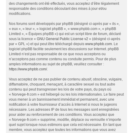
des changements ont été effectués, vous acceptez d’être légalement
responsable des conditions découlant des mises à jour et/ou
modifications.
Nos forums sont développés par phpBB (désigné ci-après par « ils »,
« eux », « leur », « logiciel phpBB », « www.phpbb.com », « phpBB
Limited », « Équipes phpBB ») qui est un script libre de forum, déclaré
sous la licence «
GNU General Public License v2
» (désigné ci-après
par « GPL ») et qui peut être téléchargé depuis
www.phpbb.com
. Le
logiciel phpBB facilite seulement les discussions sur Internet. phpBB
Limited n’est pas responsable de ce que nous acceptons ou
n’acceptons pas comme contenu ou conduite permis. Pour de plus
amples informations au sujet de phpBB, veuillez consulter :
https://www.phpbb.com/
.
Vous acceptez de ne pas publier de contenu abusif, obscène, vulgaire,
diffamatoire, choquant, menaçant, à caractère sexuel ou tout autre
contenu qui peut transgresser les lois de votre pays, du pays où
« Norvege-fr.com » est hébergé ou les lois internationales. Le faire peut
vous mener à un bannissement immédiat et permanent, avec une
notification à votre fournisseur d’accès à Internet si nous le jugeons
nécessaire. Les adresses IP de tous les messages sont enregistrées
pour aider au renforcement de ces conditions. Vous acceptez que
« Norvege-fr.com » supprime, modifie, déplace ou verrouille n’importe
quel sujet lorsque nous estimons que cela est nécessaire. En tant que
membre, vous acceptez que toutes les informations que vous avez